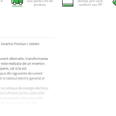
14
stoc pentru mii de
dorești, prin card,
produse
ramburs sau OP
invertor Fronius + sistem
curent alternativ, transformarea
este realizata de un invertor.
ris, cat si la sol.
mpus din sigurante de curent
t la tabloul electric general al
 cu reteaua de energie electrica.
ste suficient pentru aplicatiile
a, in cazul in care panourile
nsumul la un moment dat,
 de energie va deconta energia