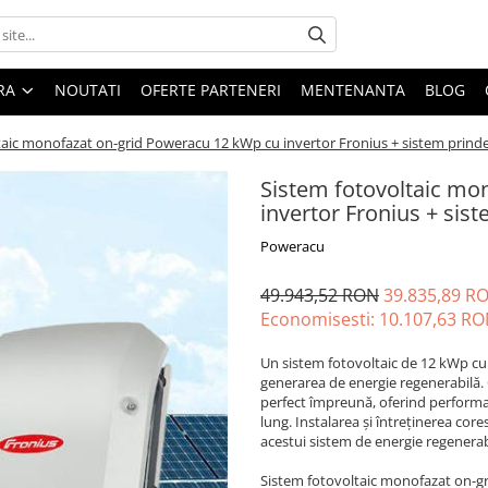
ARA
NOUTATI
OFERTE PARTENERI
MENTENANTA
BLOG
taic monofazat on-grid Poweracu 12 kWp cu invertor Fronius + sistem prinde
Sistem fotovoltaic mo
invertor Fronius + sis
Poweracu
49.943,52 RON
39.835,89 R
Economisesti:
10.107,63
RO
Un sistem fotovoltaic de 12 kWp cu 
generarea de energie regenerabilă.
perfect împreună, oferind performan
lung. Instalarea și întreținerea co
acestui sistem de energie regenerab
Sistem fotovoltaic monofazat on-gr