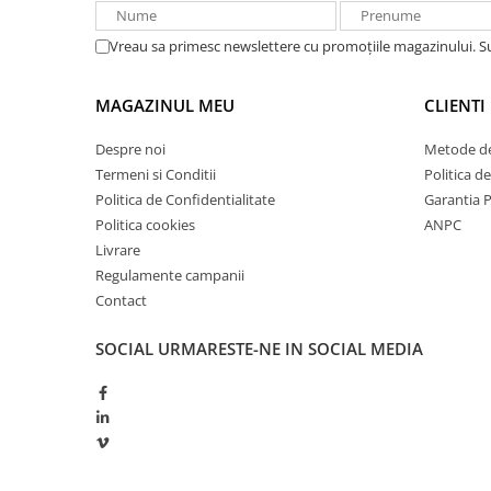
Redresoare, incarcatoare si testere
Vreau sa primesc newslettere cu promoțiile magazinului. 
Redresoare auto, moto, barci si
stationare
MAGAZINUL MEU
CLIENTI
Surse UPS
UPS pentru centrale termice si
Despre noi
Metode de
sisteme de urgenta - acumulator
Termeni si Conditii
Politica d
extern
UPS Calculatoare si Servere
Politica de Confidentialitate
Garantia 
Politica cookies
ANPC
UPS Trifazat
Livrare
Stabilizatoare Tensiune
Regulamente campanii
PDUs unitati de distributie a
Contact
energiei electrice
SOCIAL
URMARESTE-NE IN SOCIAL MEDIA
Cabinete baterii
Acumulatori UPS
Drumetii / Camping
Accesorii
Frigidere portabile