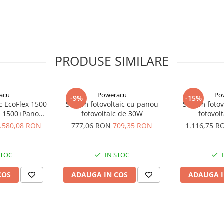
 Solar/Ja Solar
coperis va rog solicitati oferta
PRODUSE SIMILARE
acu
Poweracu
Po
-9%
-15%
ic EcoFlex 1500
Sistem fotovoltaic cu panou
Sistem fotov
A 1500+Panou
fotovoltaic de 30W
fotovol
ibil SOLARFAM
.580,08 RON
777,06 RON
709,35 RON
1.116,75 
CPC
at PIF (punere in functiune)
rta montaj va rog sa ne contactati
STOC
IN STOC
COS
ADAUGA IN COS
ADAUGA I