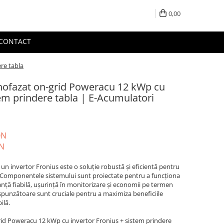
0,00
CONTACT
re tabla
nofazat on-grid Poweracu 12 kWp cu
tem prindere tabla | E-Acumulatori
ON
N
un invertor Fronius este o soluție robustă și eficientă pentru
 Componentele sistemului sunt proiectate pentru a funcționa
ță fiabilă, ușurință în monitorizare și economii pe termen
respunzătoare sunt cruciale pentru a maximiza beneficiile
ilă.
id Poweracu 12 kWp cu invertor Fronius + sistem prindere