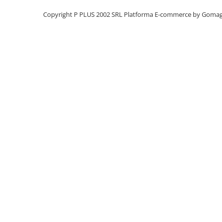
Panouri portabile
Copyright P PLUS 2002 SRL
Platforma E-commerce by Goma
Racire/Incalzire
Statii energie portabile
Diverse
Electrice
Intrerupatoare si prize
Dulapuri pentru cablare
structurata
Sigurante
Tablouri electrice
Lumina (Becuri si Lanterne)
Laptop & PC accesorii, baterii,
cabluri USB, prelungitoare USB
Cablu de date si Adaptoare
Solutii solare portabile
Lichidare de stoc