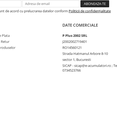
Sunt de acord cu prelucrarea datelor conform
Politicii de confidențialitate
DATE COMERCIALE
 Plata
P Plus 2002 SRL
e Retur
J2002002719401
Produselor
RO14560121
Strada Hatmanul Arbore 8-10
sector 1, Bucuresti
SICAP - sicap@e-acumulatori.ro ; Te
0734523766