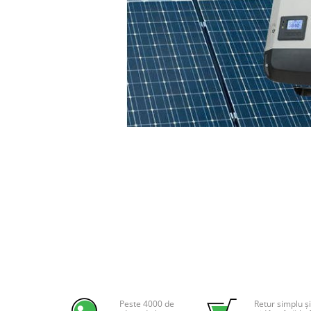
Incarcatoare acumulatori
Panouri fotovoltaice si accesorii
Panouri fotovoltaice
Sisteme prindere panouri
fotovoltaice
Accesorii
Invertoare
Distribuie
Invertoare Hibrid
pe
Invertoare On-grid
Facebook
Invertoare Off-grid
Controlere solare
MPPT
PWM
Convertoare de tensiune
Sisteme de stocare energie
LiFePO4
Peste 4000 de
Retur simplu și