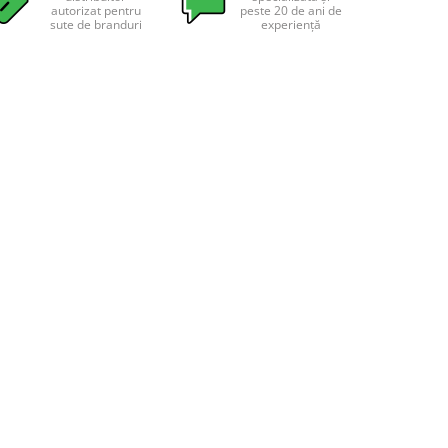
autorizat pentru
peste 20 de ani de
sute de branduri
experiență