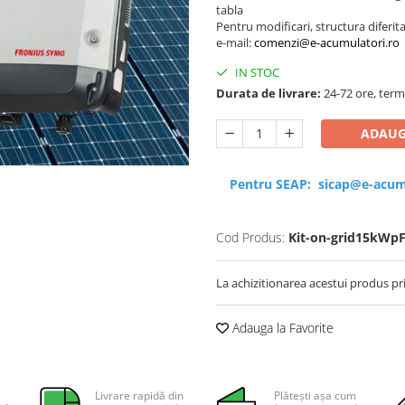
tabla
Pentru modificari, structura diferit
e-mail:
comenzi@e-acumulatori.ro
IN STOC
Durata de livrare:
24-72 ore, term
ADAUG
Pentru SEAP:
sicap@e-acum
Cod Produs:
Kit-on-grid15kWpF
La achizitionarea acestui produs pr
Adauga la Favorite
Livrare rapidă din
Plătești așa cum