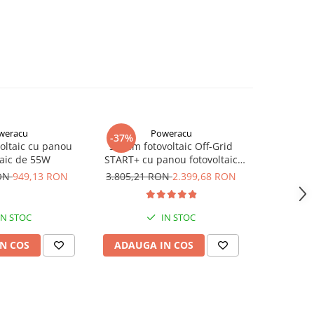
weracu
Poweracu
-37%
-46%
oltaic cu panou
Sistem fotovoltaic Off-Grid
Sistem f
taic de 55W
START+ cu panou fotovoltaic
MORE 84
420Wp si invertor Victron
Victron
RON
949,13 RON
3.805,21 RON
2.399,68 RON
6.327,5
Energy de 250VA - utilizare
12Vcc si 230Vca
IN STOC
IN STOC
N COS
ADAUGA IN COS
ADAUG