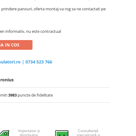
a prindere panouri, oferta montaj va rog sa ne contactati pe
en informativ, nu este contractual
A IN COS
ulatori.ro
|
0734 523 766
ronius
imiti
3983
puncte de fidelitate
Importator și
Consultanță
distribuitor
specializată și