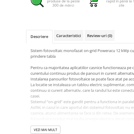
produse de la peste
rapid în până la 
Pachete complete stocare energie
300 de mărci
zile
Sisteme de Stocare Comerciale
Sisteme fotovoltaice complete
Sisteme fotovoltaice de putere
Caracteristici
Review-uri
(0)
Descriere
mica (rulota/caravan/case de
vacanta)
Sisteme fotovoltaice profesionale
Sistem fotovoltaic monofazat on-grid Poweracu 12 kWp cu 
Pachete sisteme fotovoltaice
prindere tabla
Statii de incarcare vehicule
Pentru ca majoritatea aplicatiilor casnice functioneaza pe 
electrice
curentului continuu produs de panouri in curent alternativ 
Instalarea panourilor fotovoltaice se poate face atat pe acope
Statii de incarcare
La locatie se instaleaza un tablou electric suplimentar, co
Cabluri de incarcare vehicule
continuu si curent alternativ, care la randul lui este conecta
electrice
casei.
Sistemul “on-grid” este gandit pentru a functiona in paralel
Prize de incarcare vehicule
Astfel, in cazul in care aportul din sistemul fotovoltaic nu e
electrice
casnice, atunci alimentarea se face si din retea. De asemene
fotovoltaice produc mai multa energie electrica decat co
Accesorii
surplusul de energie este livrat in retea, iar distribuitorul
Turbine eoliene pentru casă
livrata pe factura de energie electrica.
VEZI MAI MULT