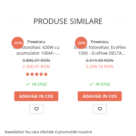
Lungime cablu: 5m
Conectare: Type 2
Mai multe detalii gasiti aici:
Statie de incarcare Ratio Electric Solar
PRODUSE SIMILARE
Box 32A/3F T2 5m
Poweracu
Poweracu
-41%
-20%
Kit fotovoltaic 420W cu
Sistem fotovoltaic EcoFlex
acumulator 100Ah -
1500 - EcoFlow DELTA
utilizare 12Vcc
1500+Panou Solar Semi-
3.886,97 RON
6.519,30 RON
Flexibil SOLARFAM 100W
2.300,97 RON
5.209,18 RON
CPC
IN STOC
IN STOC
ADAUGA IN COS
ADAUGA IN COS
Newsletter
Nu rata ofertele si promotiile noastre