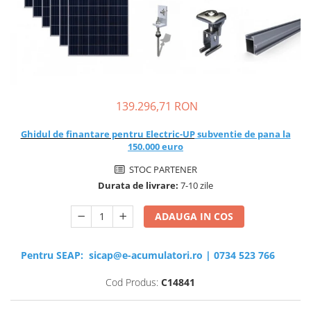
Sisteme de management (BMS)
Redresoare, incarcatoare si testere
Redresoare auto, moto, barci si
stationare
139.296,71 RON
Ghidul de finantare pentru Electric-UP
subventie de pana la
150.000 euro
STOC PARTENER
Durata de livrare:
7-10 zile
ADAUGA IN COS
Pentru SEAP:
sicap@e-acumulatori.ro
|
0734 523 766
Cod Produs:
C14841