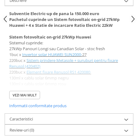
Descriere
Subventie Electric-up de pana la 150.000 euro
Pachetul cuprinde un Sistem fotovoltaic on-grid 27kWp
Huawei + 4 x Statie de incarcare Ratio Electric 22kW
Sistem fotovoltaic on-grid 27kWp Huawei
Sistemul cuprinde:
27kWp Panouri Longi sau Canadian Solar - stoc fresh
1buc x
Invertor solar HUAWEI SUN2000-
27
220buc x
Sistem prindere Metasole + suruburi pentru fixare
Renusol (420402)
220buc x
Element fixare Renusol RS1 420080
130ml x cablu solar 6mmp negru
130ml x cablu solar 6mmp rosu
1buc x tablou electric complet echipat AC/DC
VEZI MAI MULT
Mai multe detalii gasiti aici:
Sistem fotovoltaic on-grid 27kWp
Informatii conformitate produs
Huawei
Statie de incarcare Ratio Electric 22kW
Caracteristici
Cod articol: 37831
Review-uri
(0)
Putere: 32A / 400V
Cablu: H07BZ5-F 5G6,00mm² + 3x0,50mm²