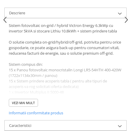
Descriere
Sistem fotovoltaic on-grid / hybrid Victron Energy 6.3kWp cu
invertor 5kVA si stocare Lithiu 10.8kWh + sistem prindere tabla
O solutie completa on-grid/hybrid/off-grid, potrivita pentru orice
gospodarie, ce poate asigura back-up pentru consumatori vitali,
reducerea facturii de energie, sau o solutie premium off-grid.
Sistem compus din:
15 x Panou fotovoltaic monocristalin Longi LR5-54HTH 400-420W
(1722x1134x30mm / panou)
15 x Sistem prindere acoperis tabla ( pentru alte tipuri de
acoperis va rog solicitati oferta dedicata)
1 x
Invertor Multiplus II 5000-48
1 x
Controller MPPT Victron 250/100
1 x
VEZI MAI MULT
Cerbo GX
1 x Smart Meter Victron
Informatii conformitate produs
1 x Set cabluri comunicatie Victron
3 x Dyness B3 Modul de baterie LiFePO4 48V 75Ah/3.6KWh
1 x
Caracteristici
Intrerupator general alimentare DC