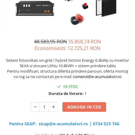
Sisteme de management (BMS)
Redresoare, incarcatoare si testere
Redresoare auto, moto, barci si
stationare
48.583,95 RON
35.858,74 RON
Economisesti:
12.725,21
RON
Sistem fotovoltaic on-grid / hybrid Victron Energy 6.3kWp cu invertor
5kVA si stocare Lithiu 10.8kWh + sistem prindere tabla
Pentru modificari, structura diferita prindere panouri, oferta montaj
va rog sa ne contactati pe e-mail:
comenzi@e-acumulatori.ro
IN STOC
Durata de livrare:
1
ADAUGA IN COS
Pentru SEAP:
sicap@e-acumulatori.ro
|
0734 523 766