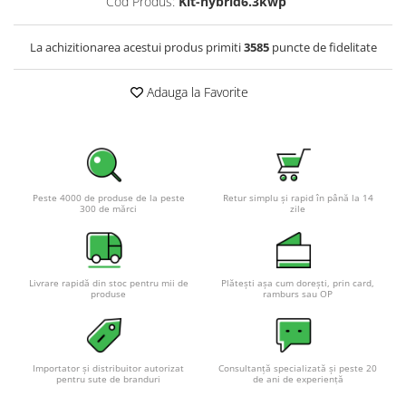
Cod Produs:
Kit-hybrid6.3kwp
La achizitionarea acestui produs primiti
3585
puncte de fidelitate
Adauga la Favorite
Peste 4000 de produse de la peste
Retur simplu și rapid în până la 14
300 de mărci
zile
Livrare rapidă din stoc pentru mii de
Plătești așa cum dorești, prin card,
produse
ramburs sau OP
Importator și distribuitor autorizat
Consultanță specializată și peste 20
pentru sute de branduri
de ani de experiență