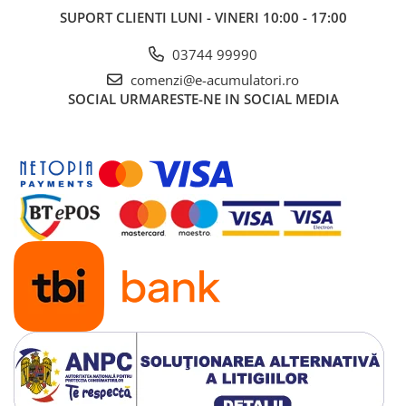
UPS
SUPORT CLIENTI
LUNI - VINERI 10:00 - 17:00
Acumulatori
03744 99990
Diverse
comenzi@e-acumulatori.ro
Invertoare
SOCIAL
URMARESTE-NE IN SOCIAL MEDIA
Sisteme de prindere
Statii de incarcare EV
OUTLET
Pompe de caldura