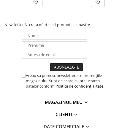
Panouri portabile
Racire/Incalzire
Newsletter
Nu rata ofertele si promotiile noastre
Statii energie portabile
Diverse
Electrice
Intrerupatoare si prize
Dulapuri pentru cablare
structurata
Sigurante
Vreau sa primesc newslettere cu promoțiile
Tablouri electrice
magazinului. Sunt de acord cu prelucrarea
datelor conform
Politicii de confidențialitate
Lumina (Becuri si Lanterne)
Laptop & PC accesorii, baterii,
MAGAZINUL MEU
cabluri USB, prelungitoare USB
Cablu de date si Adaptoare
CLIENTI
Solutii solare portabile
DATE COMERCIALE
Lichidare de stoc