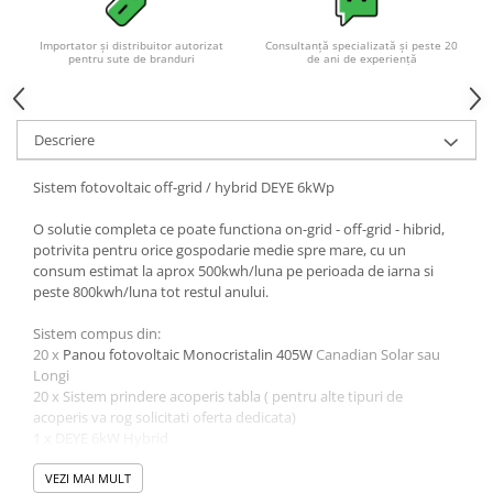
Acumulatori VRLA AGM/GEL /
Tractiune / LiFePo4
Importator și distribuitor autorizat
Consultanță specializată și peste 20
Baterii si acumulatori gel si VRLA
pentru sute de branduri
de ani de experiență
6-12 V
Baterii si acumulatori AGM VRLA
de 6-12 V
Descriere
Acumulatori Moto, ATV
Sistem fotovoltaic off-grid / hybrid DEYE 6kWp
GEL
O solutie completa ce poate functiona on-grid - off-grid - hibrid,
AGM
potrivita pentru orice gospodarie medie spre mare, cu un
Li-Ion
consum estimat la aprox 500kwh/luna pe perioada de iarna si
SLA AGM (Sealed Lead Acid)
peste 800kwh/luna tot restul anului.
Deep Cycle - Tractiune/Semi-
Sistem compus din:
Tractiune
20 x
Panou fotovoltaic Monocristalin 405W
Canadian Solar sau
Longi
Marine & Caravan
20 x Sistem prindere acoperis tabla ( pentru alte tipuri de
APC
acoperis va rog solicitati oferta dedicata)
1 x DEYE 6kW Hybrid
Pachete acumulatori VRLA
8 x
Acumulatori Litiu Dyness 2.4kWh
, total 19,6kWh
Sisteme de management (BMS)
2 x Set cabluri acumulatori Dyness
VEZI MAI MULT