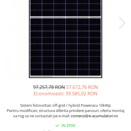
Incarcatoare acumulatori
Panouri fotovoltaice si accesorii
Panouri fotovoltaice
Sisteme prindere panouri
fotovoltaice
Accesorii
Invertoare
Invertoare Hibrid
Invertoare On-grid
Invertoare Off-grid
Controlere solare
97.257,78 RON
57.672,76 RON
Economisesti:
39.585,02
RON
MPPT
PWM
Sistem fotovoltaic off-grid / hybrid Poweracu 10kWp
Pentru modificari, structura diferita prindere panouri, oferta montaj
Convertoare de tensiune
va rog sa ne contactati pe e-mail:
comenzi@e-acumulatori.ro
Sisteme de stocare energie
IN STOC
LiFePO4