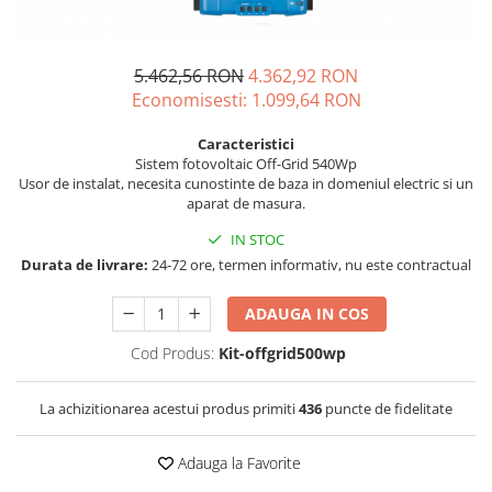
Incarcatoare acumulatori
Panouri fotovoltaice si accesorii
Panouri fotovoltaice
5.462,56 RON
4.362,92 RON
Economisesti:
1.099,64
RON
Sisteme prindere panouri
fotovoltaice
Caracteristici
Accesorii
Sistem fotovoltaic Off-Grid 540Wp
Usor de instalat, necesita cunostinte de baza in domeniul electric si un
Invertoare
aparat de masura.
Invertoare Hibrid
IN STOC
Invertoare On-grid
Durata de livrare:
24-72 ore, termen informativ, nu este contractual
Invertoare Off-grid
ADAUGA IN COS
Controlere solare
Cod Produs:
Kit-offgrid500wp
MPPT
PWM
La achizitionarea acestui produs primiti
436
puncte de fidelitate
Convertoare de tensiune
Sisteme de stocare energie
Adauga la Favorite
LiFePO4