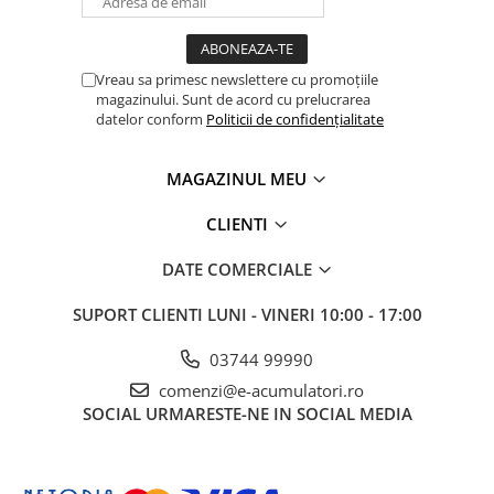
Panouri portabile
Racire/Incalzire
Vreau sa primesc newslettere cu promoțiile
Statii energie portabile
magazinului. Sunt de acord cu prelucrarea
datelor conform
Politicii de confidențialitate
Diverse
Electrice
MAGAZINUL MEU
Intrerupatoare si prize
Dulapuri pentru cablare
CLIENTI
structurata
DATE COMERCIALE
Sigurante
Tablouri electrice
SUPORT CLIENTI
LUNI - VINERI 10:00 - 17:00
Lumina (Becuri si Lanterne)
03744 99990
Laptop & PC accesorii, baterii,
cabluri USB, prelungitoare USB
comenzi@e-acumulatori.ro
SOCIAL
URMARESTE-NE IN SOCIAL MEDIA
Cablu de date si Adaptoare
Solutii solare portabile
Lichidare de stoc