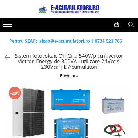
Toate Produsele
Reduceri de vara
Acumulatori, Baterii si Incarcatoare
Cabluri
Uzuale
Pentru SEAP:
sicap@e-acumulatori.ro
|
0734 523 766
Acumulatori
Baterii
Diverse
Sistem fotovoltaic Off-Grid 540Wp cu invertor
Baterii alcaline
Prelungitoare
Victron Energy de 800VA - utilizare 24Vcc si
Baterii litiu
Panouri fotovoltaice
230Vca | E-Acumulatori
Zinc-Carbon
Sisteme de prindere
Poweracu
Baterii rotunde argint
Invertoare
Baterii auditive
Statii de incarcare EV
-20%
Accesorii baterii
UPS
Baterii Industriale
Acumulatori
Ni-MH
Li-Ion