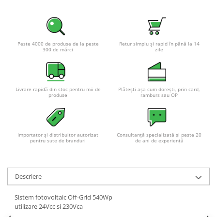
Pachete complete stocare energie
Sisteme de Stocare Comerciale
Sisteme fotovoltaice complete
Peste 4000 de produse de la peste
Retur simplu și rapid în până la 14
300 de mărci
zile
Sisteme fotovoltaice de putere
mica (rulota/caravan/case de
vacanta)
Sisteme fotovoltaice profesionale
Livrare rapidă din stoc pentru mii de
Plătești așa cum dorești, prin card,
Pachete sisteme fotovoltaice
produse
ramburs sau OP
Statii de incarcare vehicule
electrice
Statii de incarcare
Importator și distribuitor autorizat
Consultanță specializată și peste 20
pentru sute de branduri
de ani de experiență
Cabluri de incarcare vehicule
electrice
Prize de incarcare vehicule
Descriere
electrice
Accesorii
Sistem fotovoltaic Off-Grid 540Wp
utilizare 24Vcc si 230Vca
Turbine eoliene pentru casă