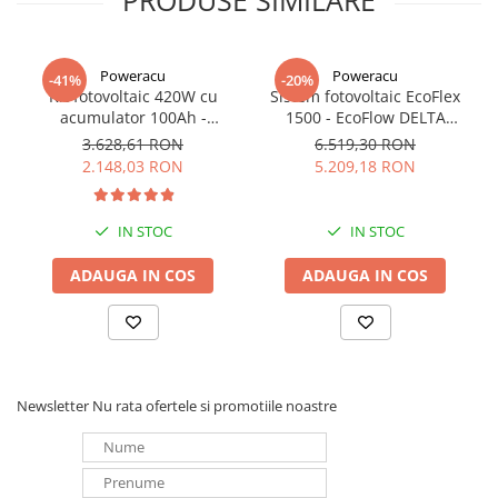
PRODUSE SIMILARE
Pentru modificari, structura prindere panouri, va rog sa ne
contactati pe e-mail:
comenzi@e-acumulatori.ro
Poweracu
Poweracu
-41%
-20%
Kit fotovoltaic 420W cu
Sistem fotovoltaic EcoFlex
acumulator 100Ah -
1500 - EcoFlow DELTA
utilizare 12Vcc
1500+Panou Solar Semi-
3.628,61 RON
6.519,30 RON
Flexibil SOLARFAM 100W
2.148,03 RON
5.209,18 RON
CPC
IN STOC
IN STOC
ADAUGA IN COS
ADAUGA IN COS
Newsletter
Nu rata ofertele si promotiile noastre