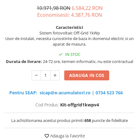
10.971,98 RON
6.584,22 RON
Sisteme de management (BMS)
Economisesti:
4.387,76
RON
Redresoare, incarcatoare si testere
Caracteristici
Redresoare auto, moto, barci si
Sistem fotovoltaic Off-Grid 1kWp
stationare
Usor de instalat, necesita cunostinte de baza in domeniul electric si un
aparat de masura.
IN STOC
Durata de livrare:
24-72 ore, termen informativ, nu este contractual
ADAUGA IN COS
Pentru SEAP:
sicap@e-acumulatori.ro
|
0734 523 766
Cod Produs:
Kit-offgrid1kwpv4
La achizitionarea acestui produs primiti
658
puncte de fidelitate
Adauga la Favorite