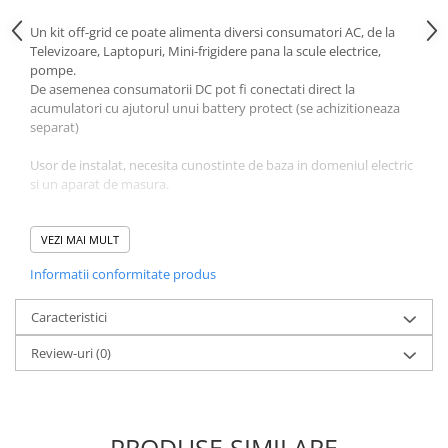
Un kit off-grid ce poate alimenta diversi consumatori AC, de la
Televizoare, Laptopuri, Mini-frigidere pana la scule electrice,
pompe.
De asemenea consumatorii DC pot fi conectati direct la
acumulatori cu ajutorul unui battery protect (se achizitioneaza
separat)
Usor de instalat, necesita cunostinte de baza in domeniul electric
si un aparat de masura.
Sistem compus din:
2 x Panou fotovoltaic Monocristalin 540W Longi/Canadian
VEZI MAI MULT
Solar/Ja Solar
Informatii conformitate produs
1 x
Victron Energy Phoenix Inverter 48/1200 230V VE.Direct
SCHUKO
1 x Victron Energy SmartSolar MPPT 150/35
Caracteristici
4 x
Acumulatori VRLA Gel 75Ah
Review-uri
(0)
10ml x Set Cablu solar 4mm
2 x Mufe MC4
6ml x Cablu acumulatori 6mm
Echipamentele sunt disponbile cu livrare din stoc