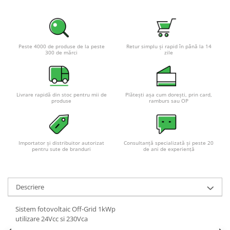
Pachete complete stocare energie
Sisteme de Stocare Comerciale
Sisteme fotovoltaice complete
Peste 4000 de produse de la peste
Retur simplu și rapid în până la 14
300 de mărci
zile
Sisteme fotovoltaice de putere
mica (rulota/caravan/case de
vacanta)
Sisteme fotovoltaice profesionale
Livrare rapidă din stoc pentru mii de
Plătești așa cum dorești, prin card,
Pachete sisteme fotovoltaice
produse
ramburs sau OP
Statii de incarcare vehicule
electrice
Statii de incarcare
Importator și distribuitor autorizat
Consultanță specializată și peste 20
pentru sute de branduri
de ani de experiență
Cabluri de incarcare vehicule
electrice
Prize de incarcare vehicule
Descriere
electrice
Accesorii
Sistem fotovoltaic Off-Grid 1kWp
utilizare 24Vcc si 230Vca
Turbine eoliene pentru casă