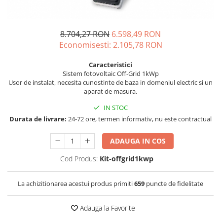
Incarcatoare acumulatori
Panouri fotovoltaice si accesorii
Panouri fotovoltaice
8.704,27 RON
6.598,49 RON
Economisesti:
2.105,78
RON
Sisteme prindere panouri
fotovoltaice
Caracteristici
Accesorii
Sistem fotovoltaic Off-Grid 1kWp
Usor de instalat, necesita cunostinte de baza in domeniul electric si un
Invertoare
aparat de masura.
Invertoare Hibrid
IN STOC
Invertoare On-grid
Durata de livrare:
24-72 ore, termen informativ, nu este contractual
Invertoare Off-grid
ADAUGA IN COS
Controlere solare
Cod Produs:
Kit-offgrid1kwp
MPPT
PWM
La achizitionarea acestui produs primiti
659
puncte de fidelitate
Convertoare de tensiune
Sisteme de stocare energie
Adauga la Favorite
LiFePO4