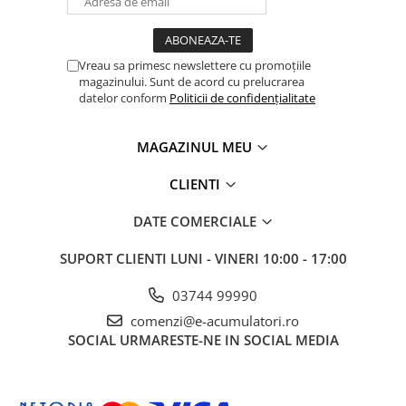
Panouri portabile
Racire/Incalzire
Vreau sa primesc newslettere cu promoțiile
Statii energie portabile
magazinului. Sunt de acord cu prelucrarea
datelor conform
Politicii de confidențialitate
Diverse
Electrice
MAGAZINUL MEU
Intrerupatoare si prize
Dulapuri pentru cablare
CLIENTI
structurata
DATE COMERCIALE
Sigurante
Tablouri electrice
SUPORT CLIENTI
LUNI - VINERI 10:00 - 17:00
Lumina (Becuri si Lanterne)
03744 99990
Laptop & PC accesorii, baterii,
cabluri USB, prelungitoare USB
comenzi@e-acumulatori.ro
SOCIAL
URMARESTE-NE IN SOCIAL MEDIA
Cablu de date si Adaptoare
Solutii solare portabile
Lichidare de stoc