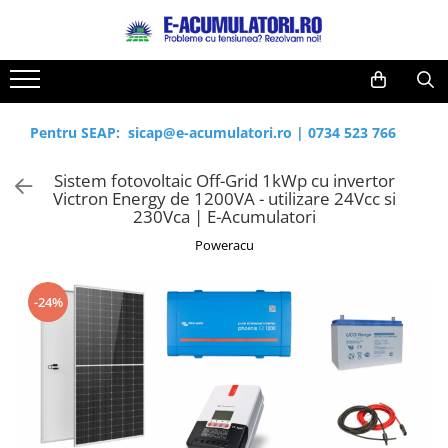
Toate Produsele
Reduceri de vara
Acumulatori, Baterii si Incarcatoare
Cabluri
Uzuale
Pentru SEAP:
sicap@e-acumulatori.ro
|
0734 523 766
Acumulatori
Baterii
Diverse
Sistem fotovoltaic Off-Grid 1kWp cu invertor
Baterii alcaline
Prelungitoare
Victron Energy de 1200VA - utilizare 24Vcc si
Baterii litiu
Panouri fotovoltaice
230Vca | E-Acumulatori
Zinc-Carbon
Sisteme de prindere
Poweracu
Baterii rotunde argint
Invertoare
Baterii auditive
Statii de incarcare EV
-24%
Accesorii baterii
UPS
Baterii Industriale
Acumulatori
Ni-MH
Li-Ion