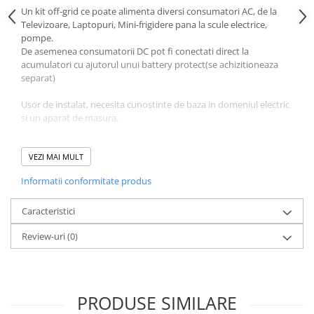
Un kit off-grid ce poate alimenta diversi consumatori AC, de la
Televizoare, Laptopuri, Mini-frigidere pana la scule electrice,
pompe.
De asemenea consumatorii DC pot fi conectati direct la
acumulatori cu ajutorul unui battery protect(se achizitioneaza
separat)
Usor de instalat, necesita cunostinte de baza in domeniul electric
si un aparat de masura.
Sistem compus din:
2 x Panou fotovoltaic Monocristalin 540W Longi/Canadian
VEZI MAI MULT
Solar/Ja Solar
Informatii conformitate produs
1 x
Phoenix Inverter 24/1200 230V VE.Direct SCHUKO
2 x
Acumulatori VRLA Gel 150Ah
1 x
Caracteristici
Controller solar Powersave MPPT 40A 12/24V
5 ml Set Cablu solar 4mm
Review-uri
(0)
1 x Mufa MC4
1 x Set MC4-Y2
1 ml Set cablu acumulatori 6mm
2 ml Set cablu acumulatori 16mm
PRODUSE SIMILARE
Echipamentele sunt disponbile cu livrare din stoc