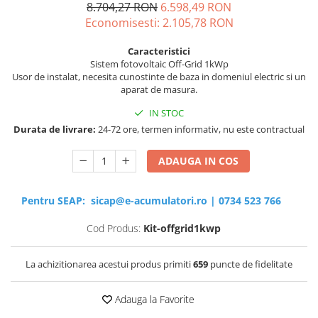
8.704,27 RON
6.598,49 RON
Economisesti:
2.105,78
RON
Sisteme de management (BMS)
Redresoare, incarcatoare si testere
Caracteristici
Sistem fotovoltaic Off-Grid 1kWp
Redresoare auto, moto, barci si
Usor de instalat, necesita cunostinte de baza in domeniul electric si un
stationare
aparat de masura.
IN STOC
Durata de livrare:
24-72 ore, termen informativ, nu este contractual
ADAUGA IN COS
Pentru SEAP:
sicap@e-acumulatori.ro
|
0734 523 766
Cod Produs:
Kit-offgrid1kwp
La achizitionarea acestui produs primiti
659
puncte de fidelitate
Adauga la Favorite