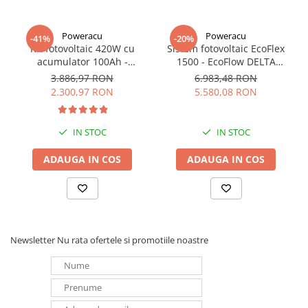
Pentru modificari, structura prindere panouri, va rog sa ne
contactati pe e-mail:
comenzi@e-acumulatori.ro
Poweracu
Poweracu
-41%
-20%
Kit fotovoltaic 420W cu
Sistem fotovoltaic EcoFlex
acumulator 100Ah -
1500 - EcoFlow DELTA
utilizare 12Vcc
1500+Panou Solar Semi-
3.886,97 RON
6.983,48 RON
Flexibil SOLARFAM 100W
2.300,97 RON
5.580,08 RON
CPC
IN STOC
IN STOC
ADAUGA IN COS
ADAUGA IN COS
Newsletter
Nu rata ofertele si promotiile noastre