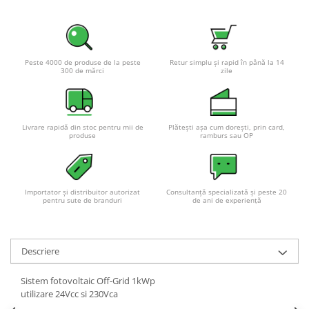
Pachete complete stocare energie
Sisteme de Stocare Comerciale
Sisteme fotovoltaice complete
Peste 4000 de produse de la peste
Retur simplu și rapid în până la 14
300 de mărci
zile
Sisteme fotovoltaice de putere
mica (rulota/caravan/case de
vacanta)
Sisteme fotovoltaice profesionale
Livrare rapidă din stoc pentru mii de
Plătești așa cum dorești, prin card,
Pachete sisteme fotovoltaice
produse
ramburs sau OP
Statii de incarcare vehicule
electrice
Statii de incarcare
Importator și distribuitor autorizat
Consultanță specializată și peste 20
pentru sute de branduri
de ani de experiență
Cabluri de incarcare vehicule
electrice
Prize de incarcare vehicule
Descriere
electrice
Accesorii
Sistem fotovoltaic Off-Grid 1kWp
utilizare 24Vcc si 230Vca
Turbine eoliene pentru casă