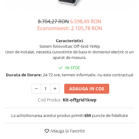
Incarcatoare acumulatori
Panouri fotovoltaice si accesorii
Panouri fotovoltaice
8.704,27 RON
6.598,49 RON
Economisesti:
2.105,78
RON
Sisteme prindere panouri
fotovoltaice
Caracteristici
Accesorii
Sistem fotovoltaic Off-Grid 1kWp
Usor de instalat, necesita cunostinte de baza in domeniul electric si un
Invertoare
aparat de masura.
Invertoare Hibrid
IN STOC
Invertoare On-grid
Durata de livrare:
24-72 ore, termen informativ, nu este contractual
Invertoare Off-grid
ADAUGA IN COS
Controlere solare
Cod Produs:
Kit-offgrid1kwp
MPPT
PWM
La achizitionarea acestui produs primiti
659
puncte de fidelitate
Convertoare de tensiune
Sisteme de stocare energie
Adauga la Favorite
LiFePO4