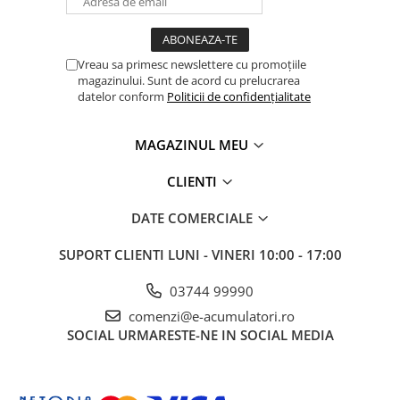
Panouri portabile
Racire/Incalzire
Vreau sa primesc newslettere cu promoțiile
Statii energie portabile
magazinului. Sunt de acord cu prelucrarea
datelor conform
Politicii de confidențialitate
Diverse
Electrice
MAGAZINUL MEU
Intrerupatoare si prize
Dulapuri pentru cablare
CLIENTI
structurata
DATE COMERCIALE
Sigurante
Tablouri electrice
SUPORT CLIENTI
LUNI - VINERI 10:00 - 17:00
Lumina (Becuri si Lanterne)
03744 99990
Laptop & PC accesorii, baterii,
cabluri USB, prelungitoare USB
comenzi@e-acumulatori.ro
SOCIAL
URMARESTE-NE IN SOCIAL MEDIA
Cablu de date si Adaptoare
Solutii solare portabile
Lichidare de stoc