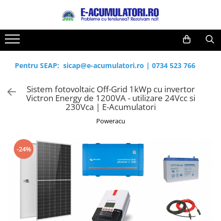
Toate Produsele
Reduceri de vara
Acumulatori, Baterii si Incarcatoare
Cabluri
Uzuale
Pentru SEAP:
sicap@e-acumulatori.ro
|
0734 523 766
Acumulatori
Baterii
Diverse
Sistem fotovoltaic Off-Grid 1kWp cu invertor
Baterii alcaline
Prelungitoare
Victron Energy de 1200VA - utilizare 24Vcc si
Baterii litiu
Panouri fotovoltaice
230Vca | E-Acumulatori
Zinc-Carbon
Sisteme de prindere
Poweracu
Baterii rotunde argint
Invertoare
Baterii auditive
Statii de incarcare EV
-24%
Accesorii baterii
UPS
Baterii Industriale
Acumulatori
Ni-MH
Li-Ion