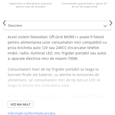
Acumulatori VRLA AGM/GEL /
Importator și distribuitor autorizat
Consultanță specializată și peste 20
pentru sute de branduri
de ani de experiență
Tractiune / LiFePo4
Baterii si acumulatori gel si VRLA
6-12 V
Descriere
Baterii si acumulatori AGM VRLA
de 6-12 V
Acest sistem fotovoltaic Off-Grid MORE++ poate fi folosit
Acumulatori Moto, ATV
pentru alimentarea unor consumatori mici compatibili cu
priza bricheta auto 12V sau 24VCC (incarcator telefon
GEL
mobil, radio, iluminat LED, mic frigider portabil sau auto)
AGM
si aparate electrice mici de maxim 700W.
Li-Ion
SLA AGM (Sealed Lead Acid)
Consumatorii mari de tip frigider portabil se leaga la
bornele finale ale bateriei, cu atentie la tensiunea de
Deep Cycle - Tractiune/Semi-
Tractiune
alimentare, iar consumatorii mici de tip becuri LED se
leaga la iesirea din controlorul solar.
Marine & Caravan
APC
NU se leaga la o singura baterie ci la extremitatile finale
ale bancului de baterii.
Pachete acumulatori VRLA
VEZI MAI MULT
Sisteme de management (BMS)
Usor de instalat, necesita cunostinte minime in domeniul
Informatii conformitate produs