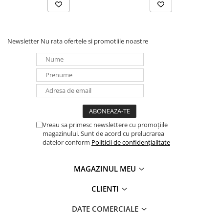
Panouri portabile
Racire/Incalzire
Newsletter
Nu rata ofertele si promotiile noastre
Statii energie portabile
Diverse
Electrice
Intrerupatoare si prize
Dulapuri pentru cablare
structurata
Sigurante
Vreau sa primesc newslettere cu promoțiile
Tablouri electrice
magazinului. Sunt de acord cu prelucrarea
datelor conform
Politicii de confidențialitate
Lumina (Becuri si Lanterne)
Laptop & PC accesorii, baterii,
MAGAZINUL MEU
cabluri USB, prelungitoare USB
Cablu de date si Adaptoare
CLIENTI
Solutii solare portabile
DATE COMERCIALE
Lichidare de stoc