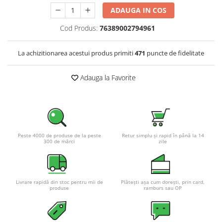
Pachete complete stocare energie
ADAUGA IN COS
Sisteme de Stocare Comerciale
Cod Produs:
76389002794961
Sisteme fotovoltaice complete
Sisteme fotovoltaice de putere
La achizitionarea acestui produs primiti
471
puncte de fidelitate
mica (rulota/caravan/case de
vacanta)
Adauga la Favorite
Sisteme fotovoltaice profesionale
Pachete sisteme fotovoltaice
Statii de incarcare vehicule
electrice
Statii de incarcare
Peste 4000 de produse de la peste
Retur simplu și rapid în până la 14
300 de mărci
zile
Cabluri de incarcare vehicule
electrice
Prize de incarcare vehicule
electrice
Livrare rapidă din stoc pentru mii de
Plătești așa cum dorești, prin card,
produse
ramburs sau OP
Accesorii
Turbine eoliene pentru casă