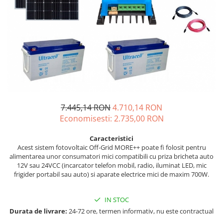
Incarcatoare acumulatori
Panouri fotovoltaice si accesorii
Panouri fotovoltaice
Sisteme prindere panouri
fotovoltaice
Accesorii
Invertoare
Invertoare Hibrid
7.445,14 RON
4.710,14 RON
Invertoare On-grid
Economisesti:
2.735,00
RON
Invertoare Off-grid
Caracteristici
Controlere solare
Acest sistem fotovoltaic Off-Grid MORE++ poate fi folosit pentru
alimentarea unor consumatori mici compatibili cu priza bricheta auto
MPPT
12V sau 24VCC (incarcator telefon mobil, radio, iluminat LED, mic
frigider portabil sau auto) si aparate electrice mici de maxim 700W.
PWM
Convertoare de tensiune
IN STOC
Sisteme de stocare energie
Durata de livrare:
24-72 ore, termen informativ, nu este contractual
LiFePO4