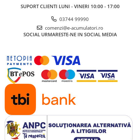
UPS
SUPORT CLIENTI
LUNI - VINERI 10:00 - 17:00
Acumulatori
03744 99990
Diverse
comenzi@e-acumulatori.ro
Invertoare
SOCIAL
URMARESTE-NE IN SOCIAL MEDIA
Sisteme de prindere
Statii de incarcare EV
OUTLET
Pompe de caldura