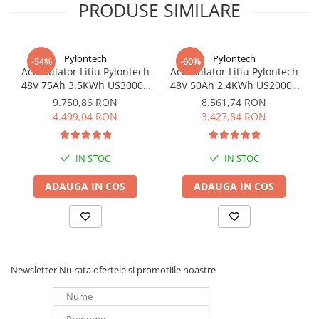
PRODUSE SIMILARE
Pylontech
Pylontech
-54%
-60%
Acumulator Litiu Pylontech
Acumulator Litiu Pylontech
48V 75Ah 3.5KWh US3000C
48V 50Ah 2.4KWh US2000C
pentru sisteme fotovoltaice
pentru sisteme fotovoltaice
9.750,86 RON
8.561,74 RON
4.499,04 RON
3.427,84 RON
IN STOC
IN STOC
ADAUGA IN COS
ADAUGA IN COS
Newsletter
Nu rata ofertele si promotiile noastre