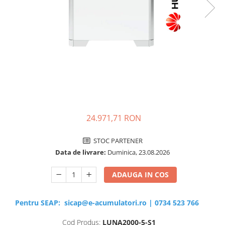
Sisteme de management (BMS)
Redresoare, incarcatoare si testere
Redresoare auto, moto, barci si
stationare
24.971,71 RON
STOC PARTENER
Data de livrare:
Duminica, 23.08.2026
ADAUGA IN COS
Pentru SEAP:
sicap@e-acumulatori.ro
|
0734 523 766
Cod Produs:
LUNA2000-5-S1