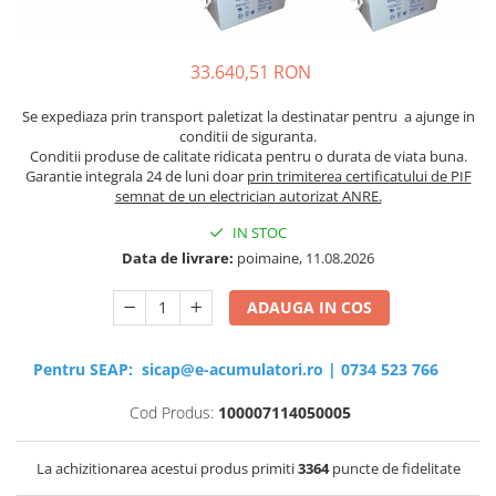
Sisteme de management (BMS)
Redresoare, incarcatoare si testere
33.640,51 RON
Redresoare auto, moto, barci si
Se expediaza prin transport paletizat la destinatar pentru a ajunge in
stationare
conditii de siguranta.
Conditii produse de calitate ridicata pentru o durata de viata buna.
Garantie integrala 24 de luni doar
prin trimiterea certificatului de PIF
semnat de un electrician autorizat ANRE.
IN STOC
Data de livrare:
poimaine, 11.08.2026
ADAUGA IN COS
Pentru SEAP:
sicap@e-acumulatori.ro
|
0734 523 766
Cod Produs:
100007114050005
La achizitionarea acestui produs primiti
3364
puncte de fidelitate