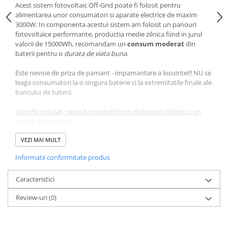
Acest sistem fotovoltaic Off-Grid poate fi folosit pentru
alimentarea unor consumatori si aparate electrice de maxim
3000W. In componenta acestui sistem am folosit un panouri
fotovoltaice performante, productia medie zilnica fiind in jurul
valorii de 15000Wh, recomandam un
consum moderat
din
baterii pentru o
durata de viata buna
.
Este nevoie de priza de pamant - impamantare a locuintei!! NU se
leaga consumatori la o singura baterie ci la extremitatile finale ale
bancului de baterii.
Usor de instalat, necesita cunostinte in domeniul electric si un
aparat de masura!!!
Garantia se activeaza prin trimiterea certificatului de PIF semnat
de un electrician autorizat ANRE.
VEZI MAI MULT
Informatii conformitate produs
Sistemul cuprinde:
12 buc x
Canadian Solar
Caracteristici
1buc x
Invertor Pus Sinus MKS II 5K-48 5000VA 5000W
4buc x
Acumulator VRLA Ultracell cu GEL 12V, 250Ah UCG250-
Review-uri
(0)
12
12 buc x
Bara Renusol VS+ Mounting rail 41 x 35 x 4200 mm
400512
sau similar
50 buc x
Carlig din aluminiu (fara surub) Renusol 421051