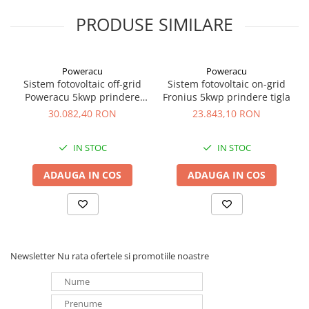
60buc x
Element fixare Renusol RS1 420080
sau similar
PRODUSE SIMILARE
Tablou Vi-ko aplicat 6 posturi (VL-CS6A) sau similar
75 x cablu solar 4mm negru
75 x cablu solar 4mm rosu
1buc x Siguranta DX3 1P+ND C20 6000A AC 30MA (411003) sau
Poweracu
Poweracu
similar
Sistem fotovoltaic off-grid
Sistem fotovoltaic on-grid
2buc x Siguranta EATON PL7-C40/2-DC (Y7-264906) sau similar
Poweracu 5kwp prindere
Fronius 5kwp prindere tigla
15 set x Set conectori MC4 ( +/-) Solarmodul Prevent (SY-
tabla
30.082,40 RON
23.843,10 RON
CC4K))
IN STOC
IN STOC
ADAUGA IN COS
ADAUGA IN COS
Newsletter
Nu rata ofertele si promotiile noastre