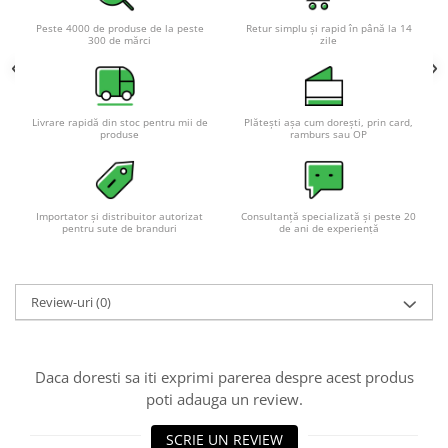
Peste 4000 de produse de la peste
Retur simplu și rapid în până la 14
300 de mărci
zile
Livrare rapidă din stoc pentru mii de
Plătești așa cum dorești, prin card,
produse
ramburs sau OP
Importator și distribuitor autorizat
Consultanță specializată și peste 20
pentru sute de branduri
de ani de experiență
Review-uri
(0)
Daca doresti sa iti exprimi parerea despre acest produs
poti adauga un review.
SCRIE UN REVIEW