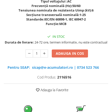
Tipul voltajului :AC
Frecvență nominală (Hz):50/60
Tensiunea nominala de rezistenta Uimp (kV):6
Secțiune transversală nominală:1-25
Standarde:IEC/EN 60898-1, IEC 60947-2
Funcție:MCB
IN STOC
Durata de livrare:
24-72 ore, termen informativ, nu este contractual
ADAUGA IN COS
Pentru SEAP:
sicap@e-acumulatori.ro
|
0734 523 766
Cod Produs:
2116516
Adauga la Favorite