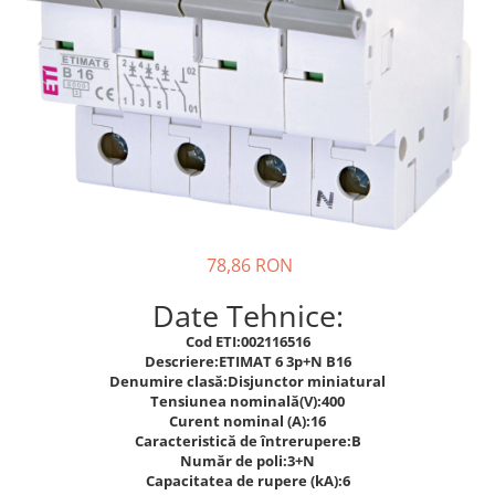
Sisteme de management (BMS)
Redresoare, incarcatoare si testere
Redresoare auto, moto, barci si
stationare
78,86 RON
Date Tehnice:
Cod ETI:002116516
Descriere:ETIMAT 6 3p+N B16
Denumire clasă:Disjunctor miniatural
Tensiunea nominală(V):400
Curent nominal (A):16
Caracteristică de întrerupere:B
Număr de poli:3+N
Capacitatea de rupere (kA):6