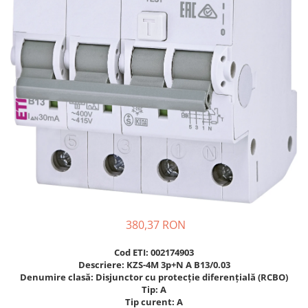
Incarcatoare acumulatori
Panouri fotovoltaice si accesorii
Panouri fotovoltaice
Sisteme prindere panouri
fotovoltaice
Accesorii
Invertoare
Invertoare Hibrid
Invertoare On-grid
Invertoare Off-grid
Controlere solare
MPPT
380,37 RON
PWM
Cod ETI: 002174903
Convertoare de tensiune
Descriere: KZS-4M 3p+N A B13/0.03
Denumire clasă: Disjunctor cu protecție diferențială (RCBO)
Sisteme de stocare energie
Tip: A
LiFePO4
Tip curent: A