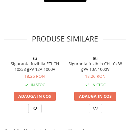
Redresoare, incarcatoare si testere
Redresoare auto, moto, barci si
stationare
Surse UPS
PRODUSE SIMILARE
UPS pentru centrale termice si
sisteme de urgenta - acumulator
extern
UPS Calculatoare si Servere
Eti
Eti
UPS Trifazat
Siguranta fuzibila ETI CH
Siguranta fuzibila CH 10x38
10x38 gPV 12A 1000V
gPV 13A 1000V
Stabilizatoare Tensiune
18,26 RON
18,26 RON
PDUs unitati de distributie a
energiei electrice
IN STOC
IN STOC
Cabinete baterii
ADAUGA IN COS
ADAUGA IN COS
Acumulatori UPS
Drumetii / Camping
Accesorii
Frigidere portabile