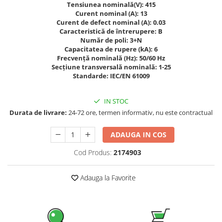
Tensiunea nominală(V): 415
Pachete complete stocare energie
Curent nominal (A): 13
Curent de defect nominal (A): 0.03
Sisteme de Stocare Comerciale
Caracteristică de întrerupere: B
Sisteme fotovoltaice complete
Număr de poli: 3+N
Capacitatea de rupere (kA): 6
Sisteme fotovoltaice de putere
Frecvență nominală (Hz): 50/60 Hz
mica (rulota/caravan/case de
Secțiune transversală nominală: 1-25
vacanta)
Standarde: IEC/EN 61009
Sisteme fotovoltaice profesionale
Pachete sisteme fotovoltaice
IN STOC
Statii de incarcare vehicule
Durata de livrare:
24-72 ore, termen informativ, nu este contractual
electrice
Statii de incarcare
ADAUGA IN COS
Cabluri de incarcare vehicule
Cod Produs:
2174903
electrice
Prize de incarcare vehicule
Adauga la Favorite
electrice
Accesorii
Turbine eoliene pentru casă