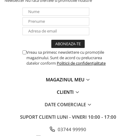
Newsletter
Nu rata ofertele si promotiile noastre
Panouri portabile
Racire/Incalzire
Statii energie portabile
Diverse
Electrice
Vreau sa primesc newslettere cu promoțiile
Intrerupatoare si prize
magazinului. Sunt de acord cu prelucrarea
Dulapuri pentru cablare
datelor conform
Politicii de confidențialitate
structurata
Sigurante
MAGAZINUL MEU
Tablouri electrice
Lumina (Becuri si Lanterne)
CLIENTI
Laptop & PC accesorii, baterii,
DATE COMERCIALE
cabluri USB, prelungitoare USB
Cablu de date si Adaptoare
SUPORT CLIENTI
LUNI - VINERI 10:00 - 17:00
Solutii solare portabile
03744 99990
Lichidare de stoc