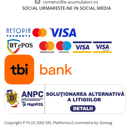
comenzi@e-acumulatori.ro
UPS
SOCIAL
URMARESTE-NE IN SOCIAL MEDIA
Acumulatori
Diverse
Invertoare
Sisteme de prindere
Statii de incarcare EV
OUTLET
Pompe de caldura
Copyright P PLUS 2002 SRL
Platforma E-commerce by Gomag