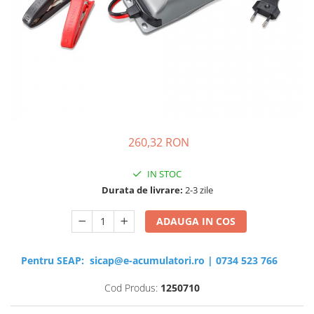
Sisteme de management (BMS)
Redresoare, incarcatoare si testere
Redresoare auto, moto, barci si
stationare
260,32 RON
IN STOC
Durata de livrare:
2-3 zile
ADAUGA IN COS
Pentru SEAP:
sicap@e-acumulatori.ro
|
0734 523 766
Cod Produs:
1250710