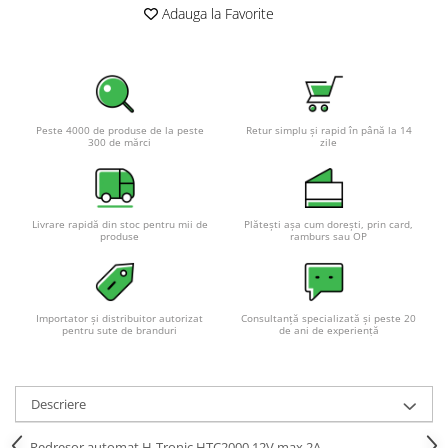
Adauga la Favorite
Peste 4000 de produse de la peste
Retur simplu și rapid în până la 14
300 de mărci
zile
Livrare rapidă din stoc pentru mii de
Plătești așa cum dorești, prin card,
produse
ramburs sau OP
Importator și distribuitor autorizat
Consultanță specializată și peste 20
pentru sute de branduri
de ani de experiență
Descriere
Redresor automat H-Tronic HTC2000 12V max 2A