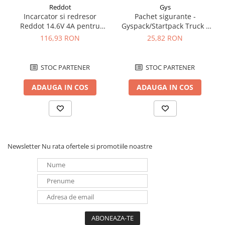
Reddot
Gys
Incarcator si redresor
Pachet sigurante -
Reddot 14.6V 4A pentru
Gyspack/Startpack Truck -
acumulatori LiFePo4
Blister Gys 2 x 300A
116,93 RON
25,82 RON
AQCHR14.6/4.0_LFP
STOC PARTENER
STOC PARTENER
ADAUGA IN COS
ADAUGA IN COS
Newsletter
Nu rata ofertele si promotiile noastre