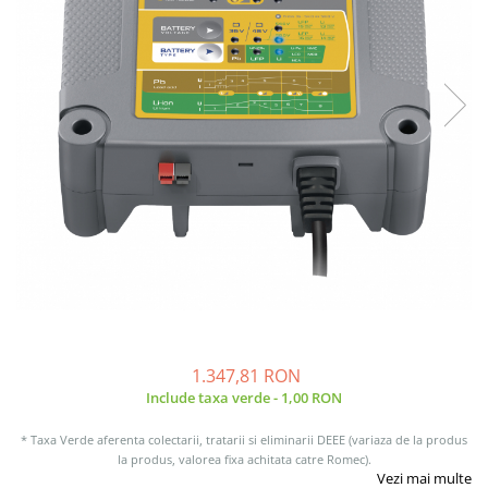
Sisteme de management (BMS)
Redresoare, incarcatoare si testere
Redresoare auto, moto, barci si
stationare
1.347,81 RON
Include taxa verde - 1,00 RON
* Taxa Verde aferenta colectarii, tratarii si eliminarii DEEE (variaza de la produs
la produs, valorea fixa achitata catre Romec).
Vezi mai multe