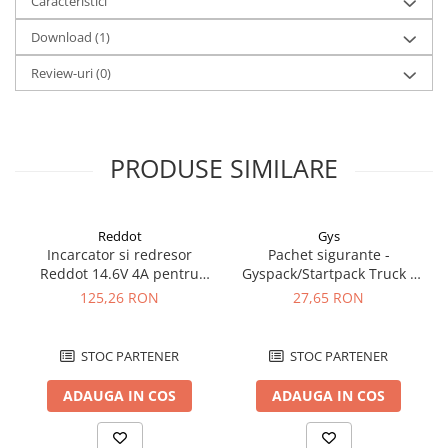
Caracteristici
Download (1)
Review-uri
(0)
PRODUSE SIMILARE
Reddot
Gys
Incarcator si redresor
Pachet sigurante -
Reddot 14.6V 4A pentru
Gyspack/Startpack Truck -
acumulatori LiFePo4
Blister Gys 2 x 300A
125,26 RON
27,65 RON
AQCHR14.6/4.0_LFP
STOC PARTENER
STOC PARTENER
ADAUGA IN COS
ADAUGA IN COS