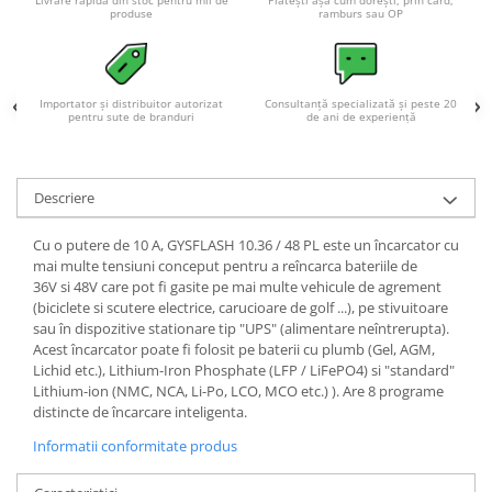
Livrare rapidă din stoc pentru mii de
Plătești așa cum dorești, prin card,
produse
ramburs sau OP
Importator și distribuitor autorizat
Consultanță specializată și peste 20
pentru sute de branduri
de ani de experiență
Descriere
Cu o putere de 10 A, GYSFLASH 10.36 / 48 PL este un încarcator cu
mai multe tensiuni conceput pentru a reîncarca bateriile de
36V si 48V care pot fi gasite pe mai multe vehicule de agrement
(biciclete si scutere electrice, carucioare de golf ...), pe stivuitoare
sau în dispozitive stationare tip "UPS" (alimentare neîntrerupta).
Acest încarcator poate fi folosit pe baterii cu plumb (Gel, AGM,
Lichid etc.), Lithium-Iron Phosphate (LFP / LiFePO4) si "standard"
Lithium-ion (NMC, NCA, Li-Po, LCO, MCO etc.) ). Are 8 programe
distincte de încarcare inteligenta.
Informatii conformitate produs