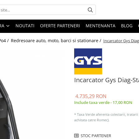
ARA
NOUTATI
OFERTE PARTENERI
MENTENANTA
BLOG
Po4 /
Redresoare auto, moto, barci si stationare /
Incarcator Gys Dia
Incarcator Gys Diag-S
4.735,29 RON
Include taxa verde - 17,00 RON
* Taxa Verde aferenta colectarii, tratarii
achitata catre Romec).
STOC PARTENER