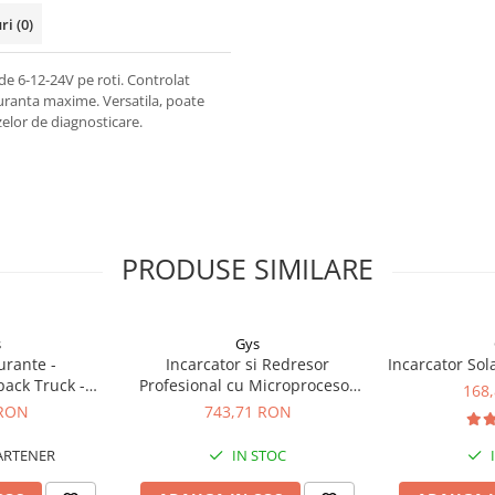
uri
(0)
e 6-12-24V pe roti. Controlat
guranta maxime. Versatila, poate
azelor de diagnosticare.
PRODUSE SIMILARE
s
Gys
urante -
Incarcator si Redresor
Incarcator Sol
pack Truck -
Profesional cu Microprocesor
168
 2 x 300A
6/12/24V Gys Batium 7.24
 RON
743,71 RON
024502
ARTENER
IN STOC