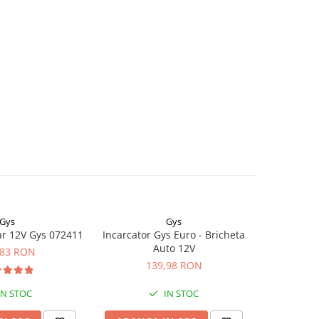
Gys
Gys
Vi
ar 12V Gys 072411
Incarcator Gys Euro - Bricheta
Incarcator
Auto 12V
Smart IP65 12/15(1) 230V
,83 RON
139,98 RON
1.
IN STOC
IN STOC