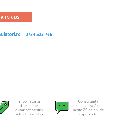
A IN COS
ulatori.ro
|
0734 523 766
Importator și
Consultanță
distribuitor
specializată și
autorizat pentru
peste 20 de ani de
sute de branduri
experiență