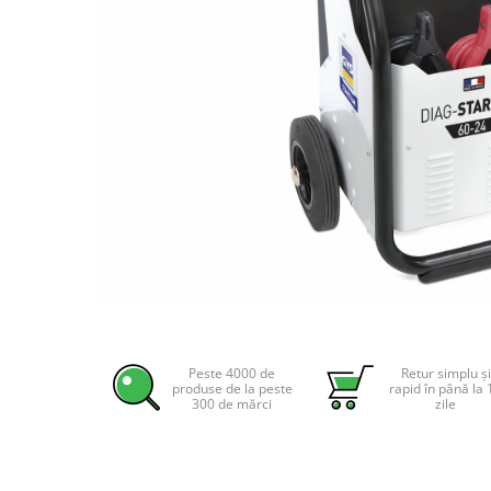
Incarcatoare acumulatori
Panouri fotovoltaice si accesorii
Panouri fotovoltaice
Sisteme prindere panouri
fotovoltaice
Accesorii
Invertoare
Invertoare Hibrid
Invertoare On-grid
Invertoare Off-grid
Controlere solare
Distribuie
pe
MPPT
Facebook
Peste 4000 de
Retur simplu și
PWM
produse de la peste
rapid în până la 
300 de mărci
zile
Convertoare de tensiune
Sisteme de stocare energie
LiFePO4