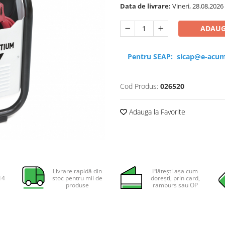
Data de livrare:
Vineri, 28.08.2026
ADAUG
Pentru SEAP:
sicap@e-acum
Cod Produs:
026520
Adauga la Favorite
Livrare rapidă din
Plătești așa cum
14
stoc pentru mii de
dorești, prin card,
produse
ramburs sau OP