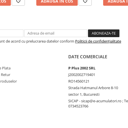
COS
ADAUGA IN COS
ADAUGA I
Sunt de acord cu prelucrarea datelor conform
Politicii de confidențialitate
DATE COMERCIALE
 Plata
P Plus 2002 SRL
e Retur
J2002002719401
Produselor
RO14560121
Strada Hatmanul Arbore 8-10
sector 1, Bucuresti
SICAP - sicap@e-acumulatori.ro ; Te
0734523766