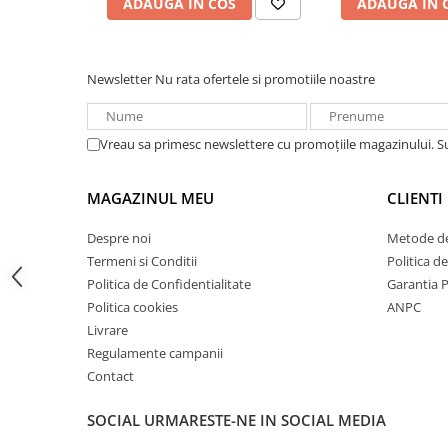
ADAUGA IN COS
ADAUGA IN 
Acumulatori VRLA AGM/GEL /
Tractiune / LiFePo4
Baterii si acumulatori gel si VRLA
6-12 V
Newsletter
Nu rata ofertele si promotiile noastre
Baterii si acumulatori AGM VRLA
de 6-12 V
Vreau sa primesc newslettere cu promoțiile magazinului. 
Acumulatori Moto, ATV
GEL
MAGAZINUL MEU
CLIENTI
AGM
Li-Ion
Despre noi
Metode de
Termeni si Conditii
Politica d
SLA AGM (Sealed Lead Acid)
Politica de Confidentialitate
Garantia 
Deep Cycle - Tractiune/Semi-
Politica cookies
ANPC
Tractiune
Livrare
Marine & Caravan
Regulamente campanii
APC
Contact
Pachete acumulatori VRLA
SOCIAL
URMARESTE-NE IN SOCIAL MEDIA
Sisteme de management (BMS)