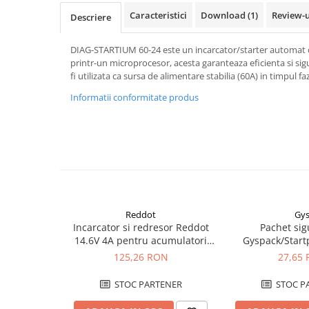
Pachete complete stocare energie
Caracteristici
Download (1)
Review-
Descriere
Sisteme de Stocare Comerciale
DIAG-STARTIUM 60-24 este un incarcator/starter automat d
Sisteme fotovoltaice complete
printr-un microprocesor, acesta garanteaza eficienta si si
Sisteme fotovoltaice de putere
fi utilizata ca sursa de alimentare stabilia (60A) in timpul f
mica (rulota/caravan/case de
Informatii conformitate produs
vacanta)
Sisteme fotovoltaice profesionale
Pachete sisteme fotovoltaice
Statii de incarcare vehicule
electrice
Statii de incarcare
Cabluri de incarcare vehicule
Reddot
Gy
electrice
Incarcator si redresor Reddot
Pachet sig
Prize de incarcare vehicule
14.6V 4A pentru acumulatori
Gyspack/Start
electrice
LiFePo4 AQCHR14.6/4.0_LFP
Blister Gys
125,26 RON
27,65
Accesorii
STOC PARTENER
STOC P
Turbine eoliene pentru casă