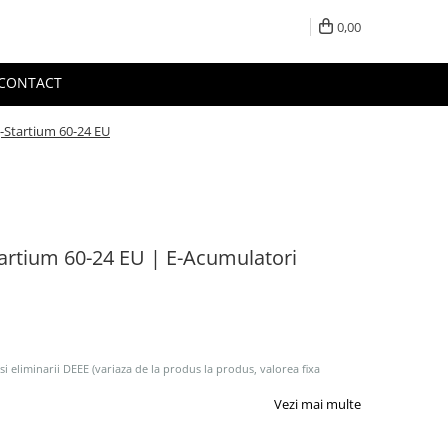
0,00
CONTACT
g-Startium 60-24 EU
tartium 60-24 EU | E-Acumulatori
 si eliminarii DEEE (variaza de la produs la produs, valorea fixa
Vezi mai multe