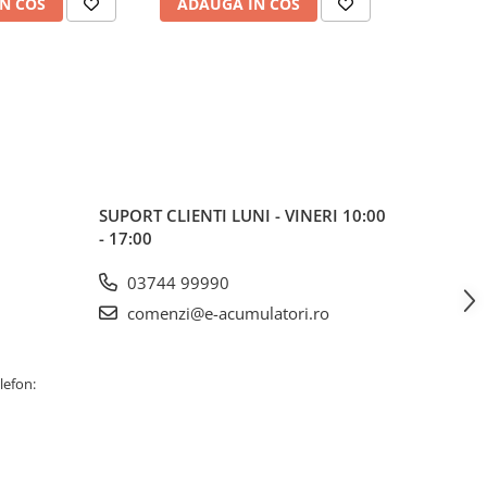
N COS
ADAUGA IN COS
ADAUG
SUPORT CLIENTI
LUNI - VINERI 10:00
- 17:00
03744 99990
comenzi@e-acumulatori.ro
lefon: