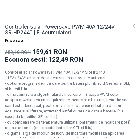
Incarcatoare acumulatori
Panouri fotovoltaice si accesorii
Panouri fotovoltaice
Controller solar Powersave PWM 40A 12/24V
Sisteme prindere panouri
SR-HP2440 | E-Acumulatori
fotovoltaice
Powersave
Accesorii
159,61 RON
282,10 RON
Invertoare
Economisesti:
122,49
RON
Invertoare Hibrid
Invertoare On-grid
Controller solar Powersave PWM 40A 12/24V SR-HP2440
- 12V / 24 V tensiuni de sistem sunt recunoscute automat.
Invertoare Off-grid
- optiune program de incarcare pentru baterii plumb acid Sealed si GEL
si baterii litiu.
Controlere solare
- o modernizare a algoritmului de incarcare in 3 etape PWM este
MPPT
adoptata. Aplicarea unei egalizari de incarcare a bateriei, periodic sau
cand este descarcat, poate preveni in mod eficient bateria de non-
PWM
egalizare si sulfurare, extinzand astfel durata de viata a bateriei (cu
exceptia bateriilor GEL si litiu).
Convertoare de tensiune
- cu compensare de temperatura utilizata, parametrii de incarcare pot fi
Sisteme de stocare energie
reglate automat.(cu exceptia bateriilor GEL si litiu).
- o gama larga de moduri de lucru de incarcare faciliteaza aplicarea
LiFePO4