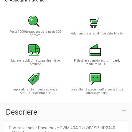
Adauga la Favorite
Tractiune / LiFePo4
Baterii si acumulatori gel si VRLA 6-
12 V
Baterii si acumulatori AGM VRLA de
6-12 V
Peste 4000 de produse de la peste 300
Retur simplu și rapid în până la 14 zile
de mărci
Acumulatori Moto, ATV
GEL
AGM
Livrare rapidă din stoc pentru mii de
Plătești așa cum dorești, prin card,
Li-Ion
produse
ramburs sau OP
SLA AGM (Sealed Lead Acid)
Deep Cycle - Tractiune/Semi-
Tractiune
Importator și distribuitor autorizat
Consultanță specializată și peste 20 de
pentru sute de branduri
ani de experiență
Marine & Caravan
APC
Descriere
Pachete acumulatori VRLA
Sisteme de management (BMS)
Controller solar Powersave PWM 40A 12/24V SR-HP2440
Redresoare, incarcatoare si testere