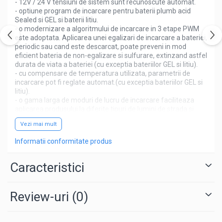
- 12V / 24 V tensiuni de sistem sunt recunoscute automat.
- optiune program de incarcare pentru baterii plumb acid
Redresoare auto, moto, barci si
Sealed si GEL si baterii litiu.
stationare
- o modernizare a algoritmului de incarcare in 3 etape PWM
este adoptata. Aplicarea unei egalizari de incarcare a bateriei,
Surse UPS
periodic sau cand este descarcat, poate preveni in mod
UPS pentru centrale termice si
eficient bateria de non-egalizare si sulfurare, extinzand astfel
sisteme de urgenta - acumulator
durata de viata a bateriei (cu exceptia bateriilor GEL si litiu).
extern
- cu compensare de temperatura utilizata, parametrii de
UPS Calculatoare si Servere
incarcare pot fi reglate automat.(cu exceptia bateriilor GEL si
litiu).
UPS Trifazat
- o gama larga de moduri de lucru de incarcare faciliteaza
Stabilizatoare Tensiune
aplicarea produsului la diferite tipuri de lumini de strada si
dispozitive de monitorizare.
PDUs unitati de distributie a
Vezi mai mult
- produsul ofera protectie la supra-incarcare, supra-
energiei electrice
descarcare, suprasarcina, precum si o protectie la scurtcircuit.
Informatii conformitate produs
- datorita unei metode avansate de pornire de sarcina,
Cabinete baterii
incarcaturile mari de capacitate pot fi pornite fara probleme.
- o serie de setari ale parametrilor si functie de economisire
Caracteristici
Acumulatori UPS
cu intrerupere a alimentarii sunt disponibile, astfel incat nu
Drumetii / Camping
exista setarea de repetare.
- ecran LCD si o interfata om-masina cu 2 chei.
Accesorii
Review-uri
(0)
- design-ul usor de utilizat al browser-ului si interfetele
dinamice asigura operatii convenabile si intuitive.
Frigidere portabile
- TVS de protectie la trasnet.