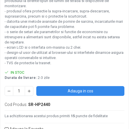
produsului la diferite tipuri de lumini de strada si dispozitive de
Pachete complete stocare energie
monitorizare.
- produsul ofera protectie la supra-incarcare, supra-descarcare,
Sisteme de Stocare Comerciale
suprasarcina, precum si o protectie la scurtcircuit.
- datorita unei metode avansate de pornire de sarcina, incarcaturile mari
Sisteme fotovoltaice complete
de capacitate pot fi pornite fara probleme.
Sisteme fotovoltaice de putere
- o serie de setari ale parametrilor si functie de economisire cu
mica (rulota/caravan/case de
intrerupere a alimentarii sunt disponibile, astfel incat nu exista setarea
vacanta)
de repetare.
Sisteme fotovoltaice profesionale
- ecran LCD si o interfata om-masina cu 2 chei.
- design-ul usor de utilizat al browser-ului si interfetele dinamice asigura
Pachete sisteme fotovoltaice
operatii convenabile si intuitive.
- TVS de protectie la trasnet.
Statii de incarcare vehicule electrice
Statii de incarcare
IN STOC
Durata de livrare:
2-3 zile
Cabluri de incarcare vehicule
electrice
Adauga in cos
Prize de incarcare vehicule
electrice
Cod Produs:
SR-HP2440
Accesorii
La achizitionarea acestui produs primiti
15
puncte de fidelitate
Turbine eoliene pentru casă
Acumulatori VRLA AGM/GEL /