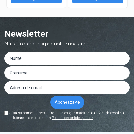
Acumulatori
Diverse
Invertoare
Sisteme de prindere
Newsletter
Statii de incarcare EV
Nu rata ofertele si promotiile noastre
OUTLET
Pompe de caldura
Vreau sa primesc newslettere cu promoțiile magazinului. Sunt de acord cu
prelucrarea datelor conform
Politicii de confidențialitate