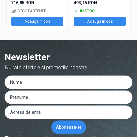
German cu capac blocat
German 077856
716,85 RON
493,15 RON
077857
STOC PARTENER
IN STOC
Adauga in cos
Adauga in cos
Newsletter
Nu rata ofertele si promotiile noastre