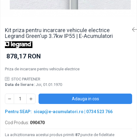
Pachete acumulatori VRLA
Sisteme de management (BMS)
Redresoare, incarcatoare si testere
Redresoare auto, moto, barci si
Kit priza pentru incarcare vehicule electrice
stationare
Legrand Green'up 3.7kw IP55 | E-Acumulatori
878,17 RON
Priza de incarcare pentru vehicule electrice
STOC PARTENER
Data de livrare:
Joi, 01.01.1970
Adauga in cos
Pentru SEAP:
sicap@e-acumulatori.ro
|
0734 523 766
Cod Produs:
090470
La achizitionarea acestui produs primiti
87
puncte de fidelitate