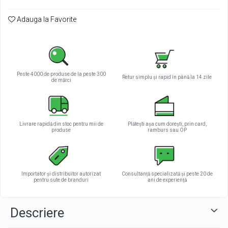
Adauga la Favorite
Peste 4000 de produse de la peste 300
Retur simplu și rapid în până la 14 zile
de mărci
Livrare rapidă din stoc pentru mii de
Plătești așa cum dorești, prin card,
produse
ramburs sau OP
Importator și distribuitor autorizat
Consultanță specializată și peste 20 de
pentru sute de branduri
ani de experiență
Descriere