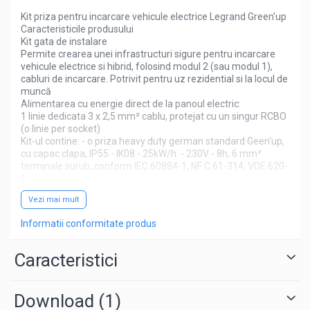
Kit priza pentru incarcare vehicule electrice Legrand Green'up
Caracteristicile produsului
Kit gata de instalare
Permite crearea unei infrastructuri sigure pentru incarcare
vehicule electrice si hibrid, folosind modul 2 (sau modul 1),
cabluri de incarcare. Potrivit pentru uz rezidential si la locul de
muncă
Alimentarea cu energie direct de la panoul electric:
1 linie dedicata 3 x 2,5 mm² cablu, protejat cu un singur RCBO
(o linie per socket)
Kit-ul contine: - o priza heavy duty german standard Geen'up,
cu capac clapa, IP55 - IK08 - 25kW/h. - 230V - 8h, 6 mm²
terminale surub, conform IEC 60884-1, NF C 61-314, VDE 620-
1.
- o baza pentru agatat cutia cablului de incarcare.
Vezi mai mult
- 1 RCBO 16A, curba C, tip de 30 mA, HPI Cat.No 4 107 54.
Este recomandata utilizarea unui dispozitiv de protectie la
Informatii conformitate produs
supratensiune.
Inaltimea de instalare recomandata: intre 0,80 si 1,20 m de la
podea.
Caracteristici
Sunt necesare cabluri si personal calificat pentru instalare!
Avem o retea de parteneri in toata tara!
Download (1)