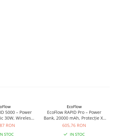
oFlow
EcoFlow
ID 5000 – Power
EcoFlow RAPID Pro – Power
EcoFlow 
c 30W, Wireless
Bank, 20000 mAh, Protecție X-
Bank – 170
, negru
Guard
retract
,87 RON
605,76 RON
5
IN STOC
IN STOC