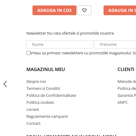
Acumulatori VRLA AGM/GEL /
Tractiune / LiFePo4
ADAUGA IN COS
ADAUGA IN 
Baterii si acumulatori gel si VRLA
6-12 V
Baterii si acumulatori AGM VRLA
Newsletter
Nu rata ofertele si promotiile noastre
de 6-12 V
Acumulatori Moto, ATV
Vreau sa primesc newslettere cu promoțiile magazinului. 
GEL
AGM
MAGAZINUL MEU
CLIENTI
Li-Ion
SLA AGM (Sealed Lead Acid)
Despre noi
Metode de
Deep Cycle - Tractiune/Semi-
Termeni si Conditii
Politica d
Tractiune
Politica de Confidentialitate
Garantia 
Politica cookies
ANPC
Marine & Caravan
Livrare
APC
Regulamente campanii
Pachete acumulatori VRLA
Contact
Sisteme de management (BMS)