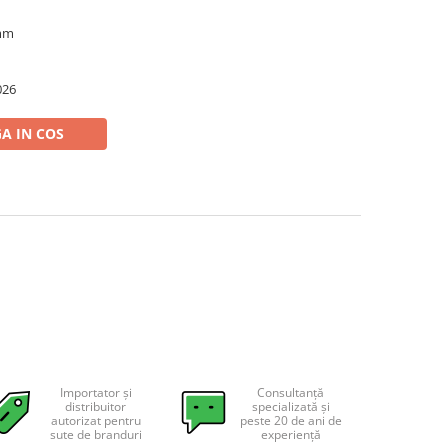
4mm
026
A IN COS
Importator și
Consultanță
distribuitor
specializată și
autorizat pentru
peste 20 de ani de
sute de branduri
experiență