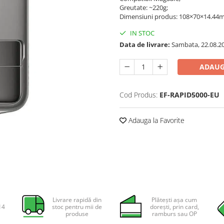
Greutate: ~220g;
Dimensiuni produs: 108×70×14.4
IN STOC
Data de livrare:
Sambata, 22.08.2
ADAUG
Cod Produs:
EF-RAPID5000-EU
Adauga la Favorite
Livrare rapidă din
Plătești așa cum
14
stoc pentru mii de
dorești, prin card,
produse
ramburs sau OP