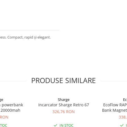
s. Compact, rapid și elegant.
PRODUSE SIMILARE
ge
Sharge
Ec
na powerbank
Incarcator Sharge Retro 67
EcoFlow RAP
0 20000mah
Bank Magneti
326,76 RON
15W
 RON
338
STOC
IN STOC