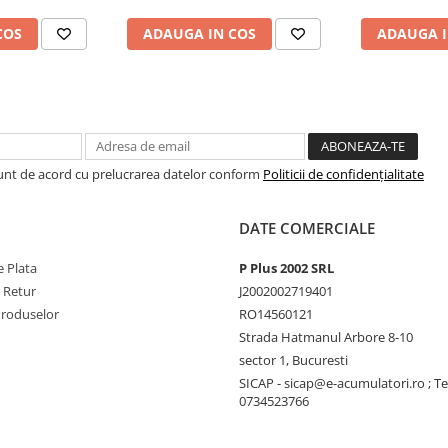
COS
ADAUGA IN COS
ADAUGA I
Sunt de acord cu prelucrarea datelor conform
Politicii de confidențialitate
DATE COMERCIALE
 Plata
P Plus 2002 SRL
e Retur
J2002002719401
Produselor
RO14560121
Strada Hatmanul Arbore 8-10
sector 1, Bucuresti
SICAP - sicap@e-acumulatori.ro ; Te
0734523766