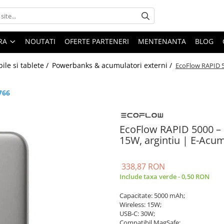
ARA
NOUTATI
OFERTE PARTENERI
MENTENANTA
BLOG
ile si tablete /
Powerbanks & acumulatori externi /
EcoFlow RAPID 5
766
EcoFlow RAPID 5000 –
15W, argintiu | E-Acum
338,87 RON
Include taxa verde - 0,50 RON
Capacitate: 5000 mAh;
Wireless: 15W;
USB-C: 30W;
Compatibil MagSafe;