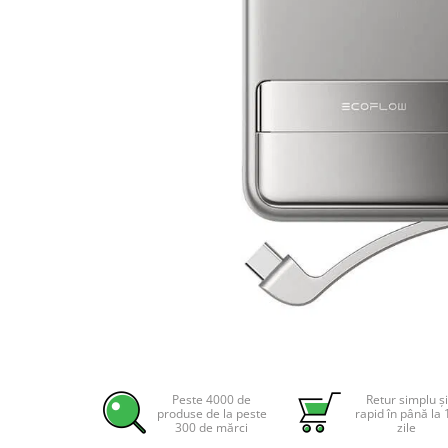
Incarcatoare acumulatori
Panouri fotovoltaice si accesorii
Panouri fotovoltaice
Sisteme prindere panouri
fotovoltaice
Accesorii
Invertoare
Invertoare Hibrid
Invertoare On-grid
Invertoare Off-grid
Controlere solare
MPPT
PWM
Distribuie
pe
Convertoare de tensiune
Facebook
Peste 4000 de
Retur simplu și
Sisteme de stocare energie
produse de la peste
rapid în până la 
300 de mărci
zile
LiFePO4