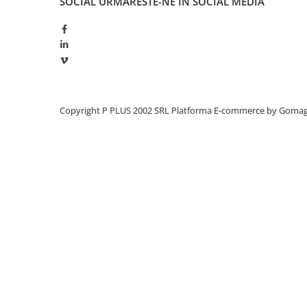
SOCIAL
URMARESTE-NE IN SOCIAL MEDIA
Redresoare, incarcatoare si testere
Redresoare auto, moto, barci si
stationare
Surse UPS
UPS pentru centrale termice si
sisteme de urgenta - acumulator
Copyright P PLUS 2002 SRL
Platforma E-commerce by Goma
extern
UPS Calculatoare si Servere
UPS Trifazat
Stabilizatoare Tensiune
PDUs unitati de distributie a
energiei electrice
Cabinete baterii
Acumulatori UPS
Drumetii / Camping
Accesorii
Frigidere portabile