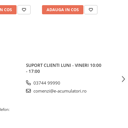
N COS
ADAUGA IN COS
ADAUG
SUPORT CLIENTI
LUNI - VINERI 10:00
- 17:00
03744 99990
comenzi@e-acumulatori.ro
lefon: