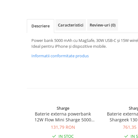
Pachete complete stocare energie
Sisteme de Stocare Comerciale
Sisteme fotovoltaice complete
Caracteristici
Review-uri
(0)
Descriere
Sisteme fotovoltaice de putere
mica (rulota/caravan/case de
Power bank 5000 mAh cu MagSafe, 30W USB-C și 15W wireles
vacanta)
Ideal pentru iPhone și dispozitive mobile.
Sisteme fotovoltaice profesionale
Informatii conformitate produs
Pachete sisteme fotovoltaice
Statii de incarcare vehicule
electrice
Statii de incarcare
Cabluri de incarcare vehicule
electrice
Prize de incarcare vehicule
Sharge
Shar
electrice
Baterie externa powerbank
Baterie exter
12W Flow Mini Sharge 5000
Shargeek 13
Accesorii
mah
131,79 RON
761,35
Turbine eoliene pentru casă
IN STOC
IN 