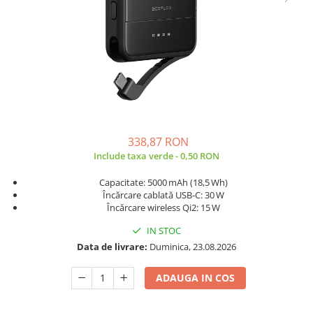
Sisteme de management (BMS)
Redresoare, incarcatoare si testere
Redresoare auto, moto, barci si
stationare
338,87 RON
Include taxa verde - 0,50 RON
Capacitate: 5000 mAh (18,5 Wh)
Încărcare cablată USB‑C: 30 W
Încărcare wireless Qi2: 15 W
IN STOC
Data de livrare:
Duminica, 23.08.2026
ADAUGA IN COS