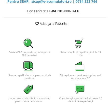
Pentru SEAP:
sicap@e-acumulatori.ro
|
0734 523 766
Cod Produs:
EF-RAPID5000-B-EU
Adauga la Favorite
Peste 4000 de produse de la peste
Retur simplu și rapid în până la 14
300 de mărci
zile
Livrare rapidă din stoc pentru mii de
Plătești așa cum dorești, prin card,
produse
ramburs sau OP
Importator și distribuitor autorizat
Consultanță specializată și peste 20
pentru sute de branduri
de ani de experiență