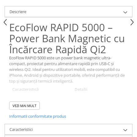
Descriere
EcoFlow RAPID 5000 –
Power Bank Magnetic cu
Încărcare Rapidă Qi2
EcoFlow RAPID 5000 este un power bank magnetic ultra-
compact, proiectat pentru alimentare rapidă prin USB‑C și
wireless Qi2. Ideal pentru utilizatori mobili, este compatibil cu
iPhone, Android și dispozitive portabile, oferind performanță de
top și siguranță termică inteligentă.
Caracteristică
Detalii
Capacitate
5000 mAh / 18,5 Wh
VEZI MAI MULT
Porturi
USB‑C (built‑in) & USB‑C
Informatii conformitate produs
suplimentar
Încărcare cablată
30 W
Caracteristici
(input/output)