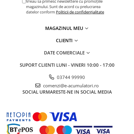
Vreau sa primesc newslettere cu promoțiile
UPS
magazinului. Sunt de acord cu prelucrarea
Dimensiuni
157 × 53,8 × 48,8 mm
datelor conform
Politicii de confidențialitate
Acumulatori
Greutate
~580 g
Diverse
MAGAZINUL MEU
Ciclu de viață
~300 cicluri la 80 %
Invertoare
CLIENTI
Sisteme de prindere
EcoFlow RAPID 25 000 aduce tehnologie de ultimă generație,
Statii de incarcare EV
DATE COMERCIALE
autonomie extinsă și utilitate fără cabluri, ideal pentru
profesioniști, pasionați de tehnologie sau în medii industriale
OUTLET
SUPORT CLIENTI
LUNI - VINERI 10:00 - 17:00
unde fiabilitatea și portabilitatea contează.
Pompe de caldura
03744 99990
comenzi@e-acumulatori.ro
SOCIAL
URMARESTE-NE IN SOCIAL MEDIA