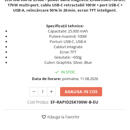
170 W multi-port, cablu USB‑C retractabil 100 W + port USB‑C +
Pachete complete stocare energie
USB‑A, reîncărcare 50 % în 26 min, ecran TFT inteligent.
Sisteme de Stocare Comerciale
Sisteme fotovoltaice complete
Specificații tehnice:
Sisteme fotovoltaice de putere
Capacitate: 25.000 mAh
Putere maximă: 100W
mica (rulota/caravan/case de
Porturi: USB-C, USB-A
vacanta)
Sisteme fotovoltaice profesionale
Cabluri integrate
Ecran TFT
Pachete sisteme fotovoltaice
Greutate: ~650g
Culori: Graphite, Silver, Blue
Statii de incarcare vehicule
electrice
IN STOC
Statii de incarcare
Data de livrare:
poimaine, 11.08.2026
Cabluri de incarcare vehicule
ADAUGA IN COS
electrice
Prize de incarcare vehicule
Cod Produs:
EF-RAPID25K100W-B-EU
electrice
Accesorii
Adauga la Favorite
Turbine eoliene pentru casă