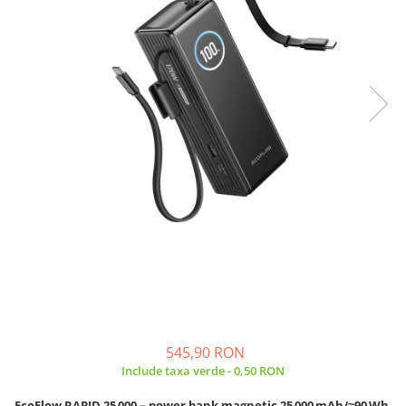
Incarcatoare acumulatori
Panouri fotovoltaice si accesorii
Panouri fotovoltaice
Sisteme prindere panouri
fotovoltaice
Accesorii
Invertoare
Invertoare Hibrid
Invertoare On-grid
Invertoare Off-grid
Controlere solare
MPPT
PWM
Convertoare de tensiune
545,90 RON
Include taxa verde - 0,50 RON
Sisteme de stocare energie
LiFePO4
EcoFlow RAPID 25 000 – power bank magnetic 25 000 mAh/≈90 Wh,