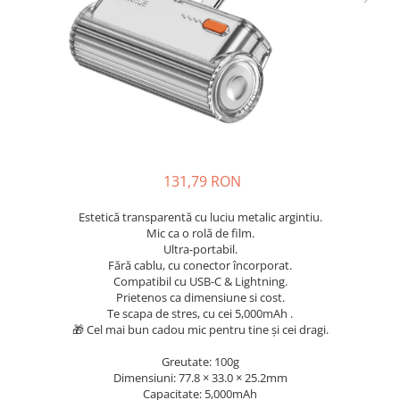
Sisteme de management (BMS)
Redresoare, incarcatoare si testere
Redresoare auto, moto, barci si
stationare
131,79 RON
Estetică transparentă cu luciu metalic argintiu.
Mic ca o rolă de film.
Ultra-portabil.
Fără cablu, cu conector încorporat.
Compatibil cu USB-C & Lightning.
Prietenos ca dimensiune si cost.
Te scapa de stres, cu cei 5,000mAh .
🎁 Cel mai bun cadou mic pentru tine și cei dragi.
Greutate: 100g
Dimensiuni: 77.8 × 33.0 × 25.2mm
Capacitate: 5,000mAh