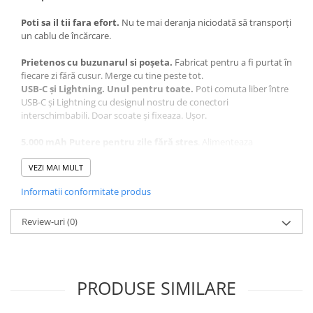
Poti sa il tii fara efort.
Nu te mai deranja niciodată să transporți
un cablu de încărcare.
Prietenos cu buzunarul si poșeta.
Fabricat pentru a fi purtat în
fiecare zi fără cusur. Merge cu tine peste tot.
USB-C și Lightning. Unul pentru toate.
Poti comuta liber între
USB-C și Lightning cu designul nostru de conectori
interschimbabili. Doar scoate și fixeaza. Ușor.
5.000 mAh Putere pentru zile fără stres
. Alimenteaza
dispozitivul pentru a-l avea la indemana de pe tot parcursul zilei
(Echivalentul a 20 de ore de redare continut video pe Iphone 15
VEZI MAI MULT
Pro Max)
Informatii conformitate produs
Se potrivește perfect carcasei tale.
Nu este nevoie să scoți
carcasa telefonului pentru încărcare. Funcționează cu carcase de
Review-uri
(0)
până la 1,37 inch grosime.
PRODUSE SIMILARE