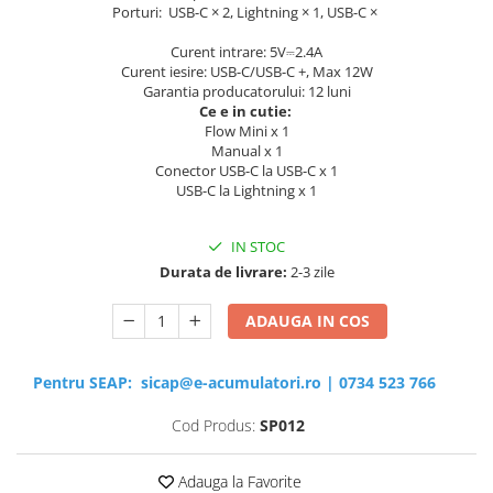
Porturi: USB-C × 2, Lightning × 1, USB-C ×
Curent intrare: 5V⎓2.4A
Curent iesire: USB-C/USB-C +, Max 12W
Garantia producatorului: 12 luni
Ce e in cutie:
Flow Mini x 1
Manual x 1
Conector USB-C la USB-C x 1
USB-C la Lightning x 1
IN STOC
Durata de livrare:
2-3 zile
ADAUGA IN COS
Pentru SEAP:
sicap@e-acumulatori.ro
|
0734 523 766
Cod Produs:
SP012
Adauga la Favorite