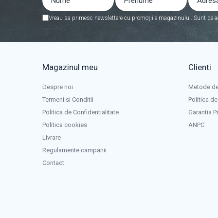
Redresoare auto, moto, barci si
Vreau sa primesc newslettere cu promoțiile magazinului. Sunt de a
stationare
Surse UPS
UPS pentru centrale termice si
sisteme de urgenta - acumulator
Magazinul meu
Clienti
extern
UPS Calculatoare si Servere
Despre noi
Metode de
UPS Trifazat
Termeni si Conditii
Politica de
Stabilizatoare Tensiune
Politica de Confidentialitate
Garantia P
PDUs unitati de distributie a
Politica cookies
ANPC
energiei electrice
Livrare
Cabinete baterii
Regulamente campanii
Acumulatori UPS
Contact
Drumetii / Camping
Accesorii
Frigidere portabile