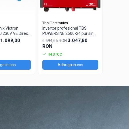
Tbs Electronics
Xunzel
nix Victron
Invertor profesional TBS
Invertor /
0 230V VE.Direct
POWERSINE 2500-24 pur sinus
Sinewave
DC/AC
12V cu con
1.099,00
3.047,80
N
6.694,66 RON
2.235,96 
solara si 
RON
RON
IN STOC
IN STO
a in cos
Adauga in cos
Ad