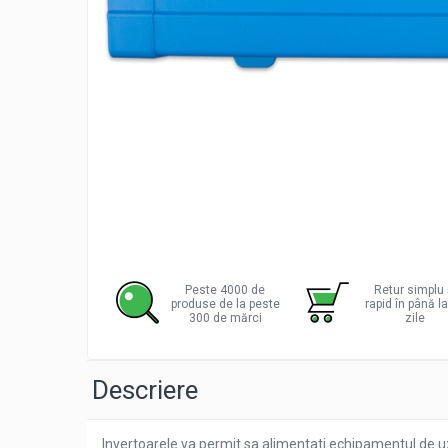
Incarcatoare acumulatori
Panouri fotovoltaice si accesorii
Panouri fotovoltaice
Distribu
Sisteme prindere panouri
pe
fotovoltaice
Facebo
Accesorii
Invertoare
Invertoare Hibrid
Invertoare On-grid
Invertoare Off-grid
Peste 4000 de
Retur simplu 
Controlere solare
produse de la peste
rapid în până l
300 de mărci
zile
MPPT
PWM
Descriere
Convertoare de tensiune
Sisteme de stocare energie
LiFePO4
Invertoarele va permit sa alimentati echipamentul de u