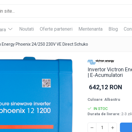
Noutati
Oferte parteneri
Mentenanta
Blog
Con
vara
on Energy Phoenix 24/250 230V VE Direct Schuko
Invertor Victron E
| E-Acumulatori
642,12 RON
Culoare
:
Albastru
IN STOC
Durata de livrare:
2-3 zil