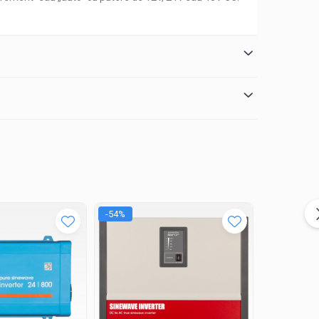
-54%
-37%