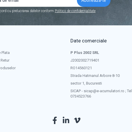
cord cu prelucrarea datelor conform
Politicii de confidențialitate
Date comerciale
 Plata
P Plus 2002 SRL
 Retur
J2002002719401
roduselor
RO14560121
Strada Hatmanul Arbore 8-10
sector 1, Bucuresti
SICAP - sicap@e-acumulatori.ro ; Tel
0734523766