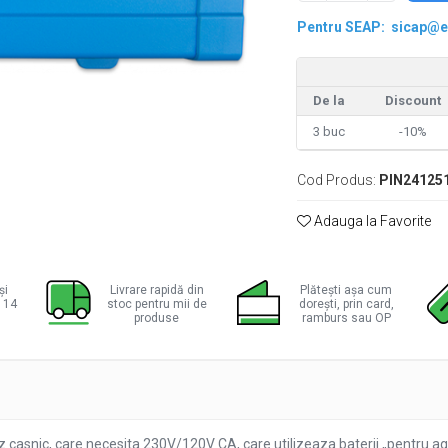
Pentru SEAP:
sicap@e
ie
De la
Discount
ok
3
buc
-10%
Cod Produs:
PIN24125
Adauga la Favorite
și
Livrare rapidă din
Plătești așa cum
a 14
stoc pentru mii de
dorești, prin card,
produse
ramburs sau OP
z casnic, care necesita 230V/120V CA, care utilizeaza baterii „pentru a