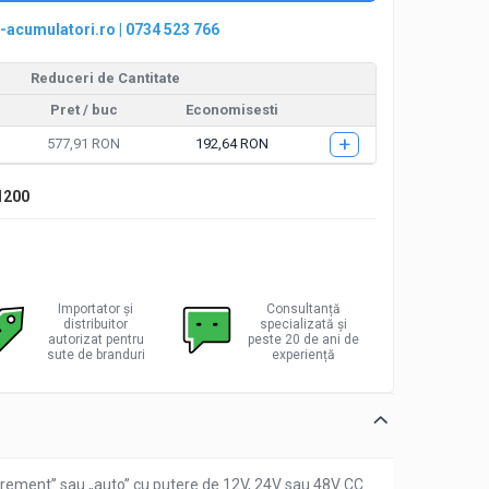
-acumulatori.ro
|
0734 523 766
Reduceri de Cantitate
Pret
/ buc
Economisesti
+
577,91 RON
192,64 RON
1200
Importator și
Consultanță
distribuitor
specializată și
autorizat pentru
peste 20 de ani de
sute de branduri
experiență
grement” sau „auto” cu putere de 12V, 24V sau 48V CC.