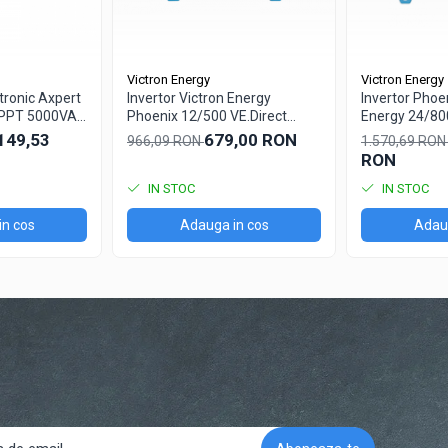
Victron Energy
Victron Energy
ltronic Axpert
Invertor Victron Energy
Invertor Phoe
MPPT 5000VA
Phoenix 12/500 VE.Direct
Energy 24/80
etooth
Schuko
SCHUKO
149,53
679,00 RON
966,09 RON
1.570,69 RO
RON
IN STOC
IN STOC
in cos
Adauga in cos
Adaug