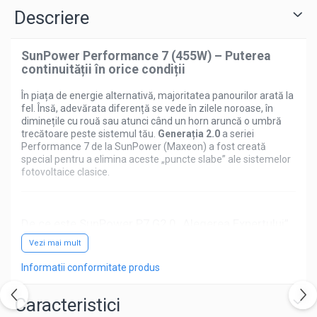
Descriere
SunPower Performance 7 (455W) – Puterea
continuității în orice condiții
În piața de energie alternativă, majoritatea panourilor arată la
fel. Însă, adevărata diferență se vede în zilele noroase, în
diminețile cu rouă sau atunci când un horn aruncă o umbră
trecătoare peste sistemul tău.
Generația 2.0
a seriei
Performance 7 de la SunPower (Maxeon) a fost creată
special pentru a elimina aceste „puncte slabe” ale sistemelor
fotovoltaice clasice.
De ce este SunPower P7 G2.0 „Alegerea Expertului”
la e-acumulatori.ro?
Vezi mai mult
Tehnologia Shingled (Celule Suprapuse):
Spre
deosebire de panourile standard care folosesc benzi
Informatii conformitate produs
metalice de cupru (busbars) ce se pot fisura la schimbări
de temperatură, seria P7 folosește celule tăiate cu laser și
Caracteristici
suprapuse. Rezultatul? O suprafață de captare mai mare
și o rezistență mecanică net superioară.