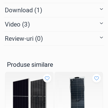
Performanță pe lumină slabă:
Optimizarea G2.0
Download (1)
înseamnă că sistemul tău începe să producă mai devreme
dimineața și se oprește mai târziu seara, oferindu-ți acele
procente de autonomie în plus care fac diferența pe
Video
factura de utilități.
(3)
Fiabilitate pe 30 de ani:
SunPower este recunoscut la
nivel mondial pentru cele mai stricte teste de calitate. La
Review-uri
(0)
e-acumulatori.ro, alegem acest model pentru clienții care
nu vor să își facă griji despre mentenanță în următorul
sfert de secol.
Produse similare
Specificații Tehnice SunPower P7 455W (Generația
2.0)
Parametru
Valoare
DATE ELECTRICE (STC)
Putere Nominală (Pmax)
455 W
Eficiență Modul
22.4%