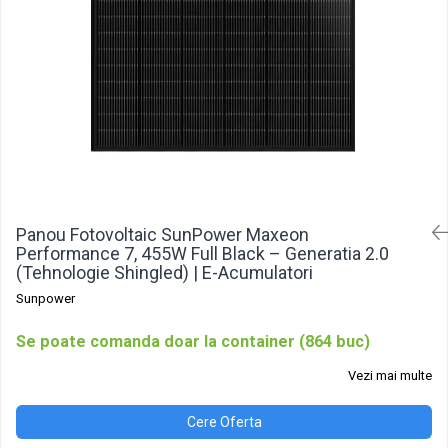
Pachete acumulatori VRLA
Sisteme de management (BMS)
Redresoare, incarcatoare si testere
Redresoare auto, moto, barci si
stationare
Panou Fotovoltaic SunPower Maxeon
Performance 7, 455W Full Black – Generatia 2.0
(Tehnologie Shingled) | E-Acumulatori
Sunpower
Se poate comanda doar la container (864 buc)
Vezi mai multe
Cere Oferta