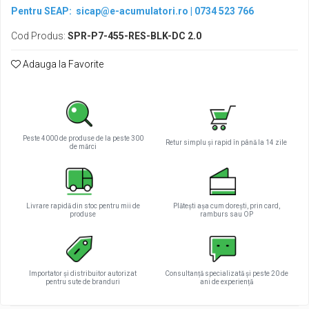
Pentru SEAP:
sicap@e-acumulatori.ro
|
0734 523 766
Cod Produs:
SPR-P7-455-RES-BLK-DC 2.0
Adauga la Favorite
Peste 4000 de produse de la peste 300
Retur simplu și rapid în până la 14 zile
de mărci
Livrare rapidă din stoc pentru mii de
Plătești așa cum dorești, prin card,
produse
ramburs sau OP
Importator și distribuitor autorizat
Consultanță specializată și peste 20 de
pentru sute de branduri
ani de experiență