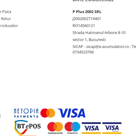
 Plata
P Plus 2002 SRL
e Retur
J2002002719401
Produselor
RO14560121
Strada Hatmanul Arbore 8-10
sector 1, Bucuresti
SICAP - sicap@e-acumulatori.ro ; Te
0734523766
g