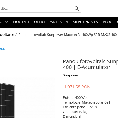
ARA
NOUTATI
OFERTE PARTENERI
MENTENANTA
BLOG
ovoltaice /
Panou fotovoltaic Sunpower Maxeon 3 - 400Wp SPR-MAX3-400
766
Panou fotovoltaic Su
400 | E-Acumulatori
Sunpower
1.971,58 RON
Putere: 400 Wp
Tehnologie: Maxeon Solar Cell
Eficienta panou: 22,6%
Greutate: 19 kg
Dimensiuni: