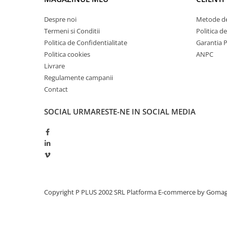
Redresoare, incarcatoare si testere
Despre noi
Metode de
Redresoare auto, moto, barci si
Termeni si Conditii
Politica d
stationare
Politica de Confidentialitate
Garantia 
Surse UPS
Politica cookies
ANPC
UPS pentru centrale termice si
Livrare
sisteme de urgenta - acumulator
Regulamente campanii
extern
UPS Calculatoare si Servere
Contact
UPS Trifazat
SOCIAL
URMARESTE-NE IN SOCIAL MEDIA
Stabilizatoare Tensiune
PDUs unitati de distributie a
energiei electrice
Cabinete baterii
Acumulatori UPS
Copyright P PLUS 2002 SRL
Platforma E-commerce by Goma
Drumetii / Camping
Accesorii
Frigidere portabile