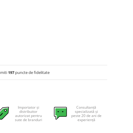
imiti
197
puncte de fidelitate
Importator și
Consultanță
distribuitor
specializată și
autorizat pentru
peste 20 de ani de
sute de branduri
experiență