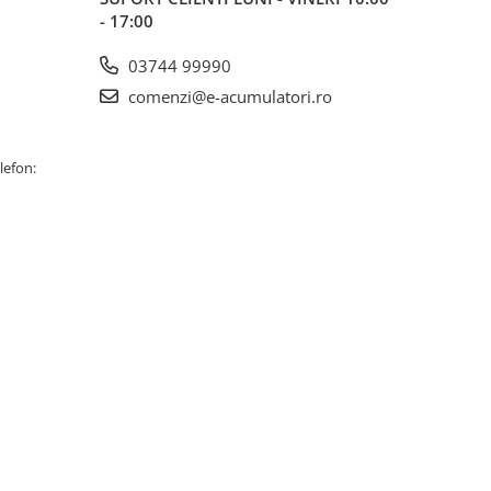
- 17:00
03744 99990
comenzi@e-acumulatori.ro
lefon: