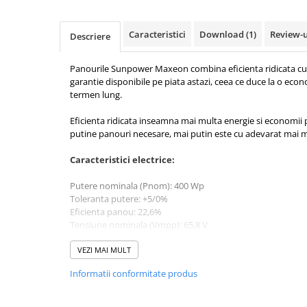
Pachete complete stocare energie
Sisteme de Stocare Comerciale
Caracteristici
Download (1)
Review-
Descriere
Sisteme fotovoltaice complete
Panourile Sunpower Maxeon combina eficienta ridicata cu c
Sisteme fotovoltaice de putere
garantie disponibile pe piata astazi, ceea ce duce la o ec
mica (rulota/caravan/case de
termen lung.
vacanta)
Sisteme fotovoltaice profesionale
Eficienta ridicata inseamna mai multa energie si economii p
Pachete sisteme fotovoltaice
putine panouri necesare, mai putin este cu adevarat mai m
Statii de incarcare vehicule
Caracteristici electrice:
electrice
Statii de incarcare
Putere nominala (Pnom): 400 Wp
Toleranta putere: +5/0%
Cabluri de incarcare vehicule
Eficienta panou: 22,6%
electrice
Tensiune nominala (Vmpp): 65,8 V
Prize de incarcare vehicule
Curent nominal (Impp): 6.08 A
Tensiune in circuit deschis (Voc): 75.6 V
VEZI MAI MULT
electrice
Curent de scurt circuit (Isc): 6.58 A
Accesorii
Informatii conformitate produs
Turbine eoliene pentru casă