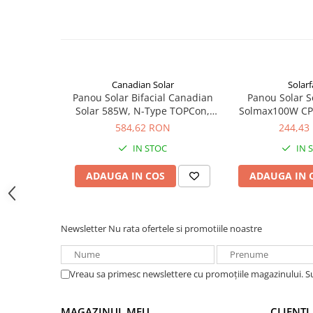
Acumulatori VRLA AGM/GEL /
Tractiune / LiFePo4
Baterii si acumulatori gel si VRLA
6-12 V
Baterii si acumulatori AGM VRLA
Canadian Solar
Solar
de 6-12 V
Panou Solar Bifacial Canadian
Panou Solar S
Acumulatori Moto, ATV
Solar 585W, N-Type TOPCon,
Solmax100W C
CS6W-TB-SF-BIF
Solarfam-
584,62 RON
244,43
GEL
AGM
IN STOC
IN 
Li-Ion
ADAUGA IN COS
ADAUGA IN 
SLA AGM (Sealed Lead Acid)
Deep Cycle - Tractiune/Semi-
Tractiune
Newsletter
Nu rata ofertele si promotiile noastre
Marine & Caravan
APC
Vreau sa primesc newslettere cu promoțiile magazinului. 
Pachete acumulatori VRLA
Sisteme de management (BMS)
MAGAZINUL MEU
CLIENTI