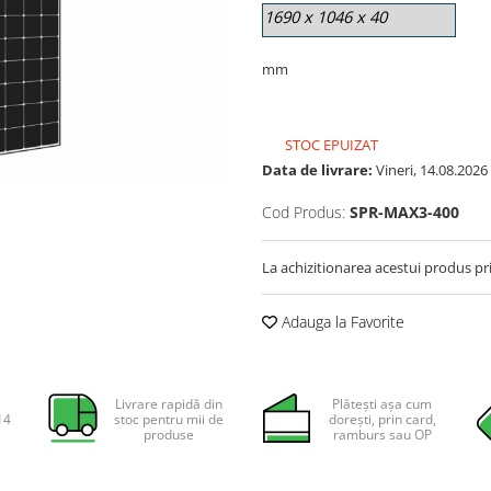
1690 x 1046 x 40
mm
STOC EPUIZAT
Data de livrare:
Vineri, 14.08.2026
Cod Produs:
SPR-MAX3-400
La achizitionarea acestui produs pr
Adauga la Favorite
Livrare rapidă din
Plătești așa cum
14
stoc pentru mii de
dorești, prin card,
produse
ramburs sau OP