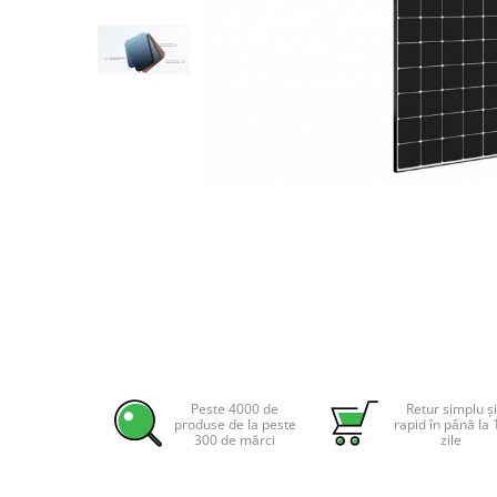
Incarcatoare acumulatori
Panouri fotovoltaice si accesorii
Panouri fotovoltaice
Sisteme prindere panouri
fotovoltaice
Accesorii
Invertoare
Invertoare Hibrid
Invertoare On-grid
Distribuie
Invertoare Off-grid
pe
Controlere solare
Facebook
MPPT
PWM
Peste 4000 de
Retur simplu și
Convertoare de tensiune
produse de la peste
rapid în până la 
300 de mărci
zile
Sisteme de stocare energie
LiFePO4