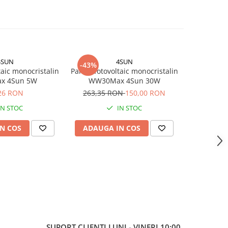
4SUN
4SUN
Vi
-43%
aic monocristalin
Panou fotovoltaic monocristalin
Victron 
x 4Sun 5W
WW30Max 4Sun 30W
20W-12
440x35
26 RON
263,35 RON
150,00 RON
1
IN STOC
IN STOC
N COS
ADAUGA IN COS
ADAUG
SUPORT CLIENTI
LUNI - VINERI 10:00