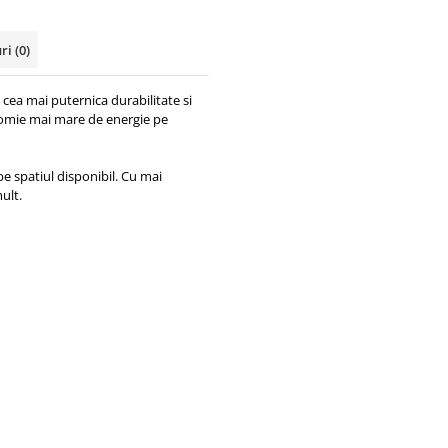
uri
(0)
ea mai puternica durabilitate si
onomie mai mare de energie pe
e spatiul disponibil. Cu mai
ult.