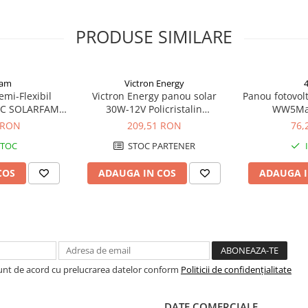
PRODUSE SIMILARE
fam
Victron Energy
emi-Flexibil
Victron Energy panou solar
Panou fotovolt
PC SOLARFAM
30W-12V Policristalin
WW5Ma
Flex-100
655x350x25mm seria 4a
 RON
209,51 RON
76,
STOC
STOC PARTENER
COS
ADAUGA IN COS
ADAUGA I
Sunt de acord cu prelucrarea datelor conform
Politicii de confidențialitate
DATE COMERCIALE