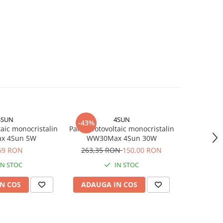
4SUN
4SUN
Vi
-43%
aic monocristalin
Panou fotovoltaic monocristalin
Victron 
x 4Sun 5W
WW30Max 4Sun 30W
20W-12
440x35
69 RON
263,35 RON
150,00 RON
1
IN STOC
IN STOC
N COS
ADAUGA IN COS
ADAUG