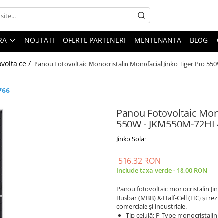
ARA
NOUTATI
OFERTE PARTENERI
MENTENANTA
BLOG
ovoltaice /
Panou Fotovoltaic Monocristalin Monofacial Jinko Tiger Pro 5
766
Panou Fotovoltaic Mono
550W - JKM550M-72HL4
Jinko Solar
516,32 RON
Include taxa verde - 18,00 RON
Panou fotovoltaic monocristalin Jin
Busbar (MBB) & Half-Cell (HC) și rezi
comerciale și industriale.
Tip celulă: P-Type monocristali