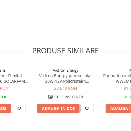
 îmbunătățește captarea luminii
 crescând fiabilitatea pe termen
ignul electric optimizat și curentul
ierbinți, protejând celulele și
absorbție eficientă a luminii
PRODUSE SIMILARE
ezista la sarcini mecanice mari –
fam
Victron Energy
emi-Flexibil
Victron Energy panou solar
Panou fotovolt
PC SOLARFAM
30W-12V Policristalin
WW5Ma
Flex-100
655x350x25mm seria 4a
 RON
224,43 RON
81,
STOC
STOC PARTENER
COS
ADAUGA IN COS
ADAUGA I