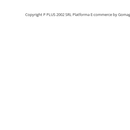
Panouri portabile
Copyright P PLUS 2002 SRL
Platforma E-commerce by Goma
Racire/Incalzire
Statii energie portabile
Diverse
Electrice
Intrerupatoare si prize
Dulapuri pentru cablare
structurata
Sigurante
Tablouri electrice
Lumina (Becuri si Lanterne)
Laptop & PC accesorii, baterii,
cabluri USB, prelungitoare USB
Cablu de date si Adaptoare
Solutii solare portabile
Lichidare de stoc