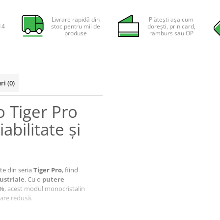
Livrare rapidă din
Plătești așa cum
14
stoc pentru mii de
dorești, prin card,
produse
ramburs sau OP
uri
(0)
o Tiger Pro
bilitate și
te din seria
Tiger Pro
, fiind
ustriale
. Cu o
putere
3%
, acest modul monocristalin
nare redusă.