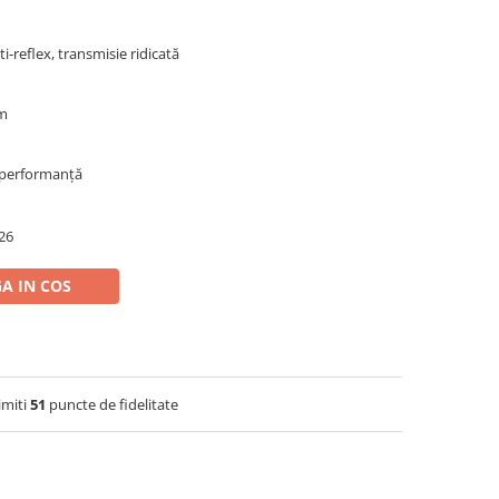
ti-reflex, transmisie ridicată
mm
i performanță
26
A IN COS
imiti
51
puncte de fidelitate