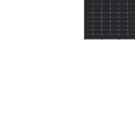
Incarcatoare acumulatori
Panouri fotovoltaice si accesorii
Panouri fotovoltaice
Sisteme prindere panouri
fotovoltaice
Accesorii
Distribuie
Invertoare
pe
Facebook
Invertoare Hibrid
Invertoare On-grid
Invertoare Off-grid
Controlere solare
MPPT
PWM
Convertoare de tensiune
Sisteme de stocare energie
LiFePO4