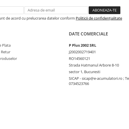
Sunt de acord cu prelucrarea datelor conform
Politicii de confidențialitate
DATE COMERCIALE
 Plata
P Plus 2002 SRL
idicată
e Retur
J2002002719401
Produselor
RO14560121
Strada Hatmanul Arbore 8-10
sector 1, Bucuresti
gradare anuală de doar
0.55%
SICAP - sicap@e-acumulatori.ro ; Te
0734523766
montaj standard
alinitate sau amoniac
001, ISO14001, ISO45001