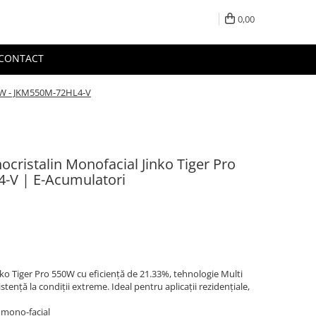
0,00
CONTACT
50W - JKM550M-72HL4-V
cristalin Monofacial Jinko Tiger Pro
-V | E-Acumulatori
ko Tiger Pro 550W cu eficiență de 21.33%, tehnologie Multi
stență la condiții extreme. Ideal pentru aplicații rezidențiale,
n mono-facial