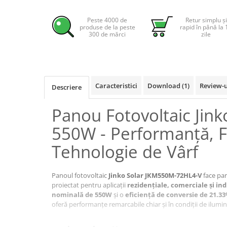
Pachete complete stocare energie
Peste 4000 de
Retur simplu și
Sisteme de Stocare Comerciale
produse de la peste
rapid în până la 
300 de mărci
zile
Sisteme fotovoltaice complete
Sisteme fotovoltaice de putere
mica (rulota/caravan/case de
vacanta)
Sisteme fotovoltaice profesionale
Caracteristici
Download (1)
Review-
Descriere
Pachete sisteme fotovoltaice
Panou Fotovoltaic Jink
Statii de incarcare vehicule
electrice
550W - Performanță, Fia
Statii de incarcare
Tehnologie de Vârf
Cabluri de incarcare vehicule
electrice
Panoul fotovoltaic
Jinko Solar JKM550M-72HL4-V
face par
Prize de incarcare vehicule
proiectat pentru aplicații
rezidențiale, comerciale și ind
electrice
nominală de 550W
și o
eficiență de conversie de 21.3
Accesorii
oferă performanțe remarcabile chiar și în condiții de ilumi
Turbine eoliene pentru casă