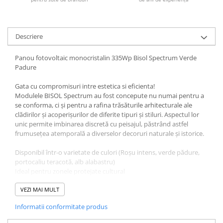
Redresoare, incarcatoare si testere
Redresoare auto, moto, barci si
stationare
Descriere
Surse UPS
Panou fotovoltaic monocristalin 335Wp Bisol Spectrum Verde
UPS pentru centrale termice si
Padure
sisteme de urgenta - acumulator
extern
Gata cu compromisuri intre estetica si eficienta!
UPS Calculatoare si Servere
Modulele BISOL Spectrum au fost concepute nu numai pentru a
UPS Trifazat
se conforma, ci și pentru a rafina trăsăturile arhitecturale ale
clădirilor și acoperișurilor de diferite tipuri și stiluri. Aspectul lor
Stabilizatoare Tensiune
unic permite imbinarea discretă cu peisajul, păstrând astfel
frumusețea atemporală a diverselor decoruri naturale și istorice.
PDUs unitati de distributie a
energiei electrice
Disponibil într-o varietate de culori (Roșu intens, verde pădure,
Cabinete baterii
portocaliu teracotă, alb alabastru)
Ideal pentru zonele protejate cultural
Acumulatori UPS
Adaugă valoare estetică proiectelor de arhitectură
VEZI MAI MULT
Drumetii / Camping
Conceput, fabricat si asamblat 100% in Uniunea Europeana cu
Accesorii
Informatii conformitate produs
echipamente specializate, materiale testate până la distrugere,
procese unice
Frigidere portabile