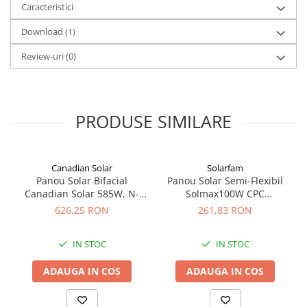
Degradare redusa in timp - 85% din putere dupa 25 ani
Caracteristici
Panouri portabile
Performante excelente in conditii de luminozitate scazuta
Download (1)
Racire/Incalzire
Review-uri
(0)
Statii energie portabile
Diverse
Electrice
PRODUSE SIMILARE
Intrerupatoare si prize
Dulapuri pentru cablare
structurata
Sigurante
Canadian Solar
Solarfam
Panou Solar Bifacial
Panou Solar Semi-Flexibil
Tablouri electrice
Canadian Solar 585W, N-
Solmax100W CPC
Lumina (Becuri si Lanterne)
Type TOPCon, CS6W-TB-SF-
SOLARFAM Solarfam-Flex-
626,25 RON
261,83 RON
BIF
100
Laptop & PC accesorii, baterii,
cabluri USB, prelungitoare USB
IN STOC
IN STOC
Cablu de date si Adaptoare
ADAUGA IN COS
ADAUGA IN COS
Solutii solare portabile
Lichidare de stoc