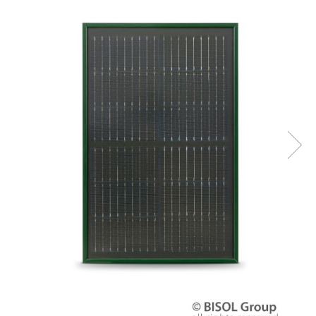
Incarcatoare acumulatori
Panouri fotovoltaice si accesorii
Panouri fotovoltaice
Sisteme prindere panouri
fotovoltaice
Accesorii
Invertoare
Invertoare Hibrid
Invertoare On-grid
Invertoare Off-grid
Controlere solare
MPPT
PWM
Convertoare de tensiune
Sisteme de stocare energie
LiFePO4