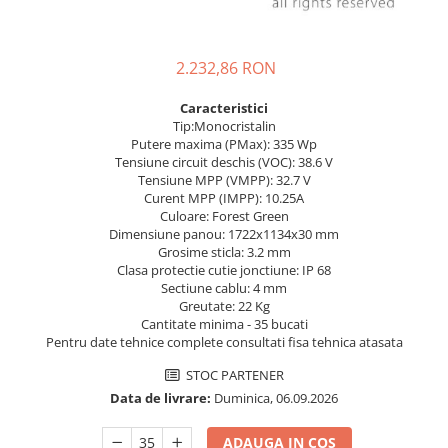
Pachete complete stocare energie
Sisteme de Stocare Comerciale
2.232,86 RON
Sisteme fotovoltaice complete
Sisteme fotovoltaice de putere
Caracteristici
Tip:Monocristalin
mica (rulota/caravan/case de
Putere maxima (PMax): 335 Wp
vacanta)
Sisteme fotovoltaice profesionale
Tensiune circuit deschis (VOC): 38.6 V
Tensiune MPP (VMPP): 32.7 V
Pachete sisteme fotovoltaice
Curent MPP (IMPP): 10.25A
Culoare: Forest Green
Statii de incarcare vehicule
Dimensiune panou: 1722x1134x30 mm
electrice
Grosime sticla: 3.2 mm
Statii de incarcare
Clasa protectie cutie jonctiune: IP 68
Sectiune cablu: 4 mm
Cabluri de incarcare vehicule
Greutate: 22 Kg
electrice
Cantitate minima - 35 bucati
Pentru date tehnice complete consultati fisa tehnica atasata
Prize de incarcare vehicule
electrice
STOC PARTENER
Data de livrare:
Duminica, 06.09.2026
Accesorii
Turbine eoliene pentru casă
ADAUGA IN COS