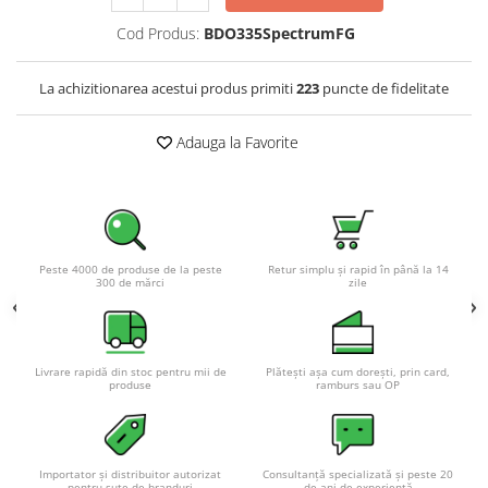
Acumulatori VRLA AGM/GEL /
Tractiune / LiFePo4
Cod Produs:
BDO335SpectrumFG
Baterii si acumulatori gel si VRLA
6-12 V
La achizitionarea acestui produs primiti
223
puncte de fidelitate
Baterii si acumulatori AGM VRLA
de 6-12 V
Adauga la Favorite
Acumulatori Moto, ATV
GEL
AGM
Li-Ion
Peste 4000 de produse de la peste
Retur simplu și rapid în până la 14
300 de mărci
zile
SLA AGM (Sealed Lead Acid)
Deep Cycle - Tractiune/Semi-
Tractiune
Marine & Caravan
Livrare rapidă din stoc pentru mii de
Plătești așa cum dorești, prin card,
produse
ramburs sau OP
APC
Pachete acumulatori VRLA
Sisteme de management (BMS)
Importator și distribuitor autorizat
Consultanță specializată și peste 20
pentru sute de branduri
de ani de experiență