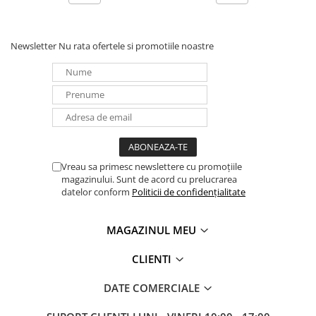
UPS
Acumulatori
Newsletter
Nu rata ofertele si promotiile noastre
Diverse
Invertoare
Sisteme de prindere
Statii de incarcare EV
OUTLET
Pompe de caldura
Vreau sa primesc newslettere cu promoțiile
magazinului. Sunt de acord cu prelucrarea
datelor conform
Politicii de confidențialitate
MAGAZINUL MEU
CLIENTI
DATE COMERCIALE