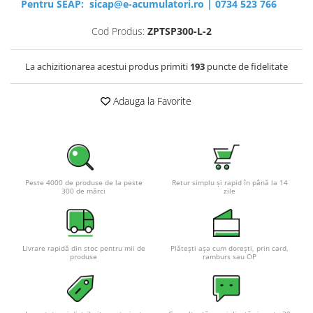
Pentru SEAP:
sicap@e-acumulatori.ro
|
0734 523 766
Cod Produs:
ZPTSP300-L-2
La achizitionarea acestui produs primiti
193
puncte de fidelitate
Adauga la Favorite
Peste 4000 de produse de la peste
Retur simplu și rapid în până la 14
300 de mărci
zile
Livrare rapidă din stoc pentru mii de
Plătești așa cum dorești, prin card,
produse
ramburs sau OP