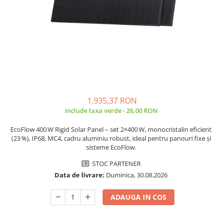
Sisteme de management (BMS)
Redresoare, incarcatoare si testere
Redresoare auto, moto, barci si
stationare
1.935,37 RON
Include taxa verde - 26,00 RON
EcoFlow 400 W Rigid Solar Panel – set 2×400 W, monocristalin eficient
(23 %), IP68, MC4, cadru aluminiu robust, ideal pentru panouri fixe și
sisteme EcoFlow.
STOC PARTENER
Data de livrare:
Duminica, 30.08.2026
ADAUGA IN COS