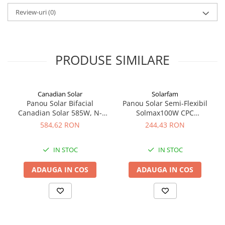
Tensiune Voc:
37.1 V;
Review-uri
(0)
Isc:
13.8 A
Dimensiuni:
172.2×113.4×3.5 cm per modul
Greutate tot:
≈ 44 kg
Compatibil cu stațiile portabile EcoFlow (RIVER, DELTA
2/Max/Pro/Pro 3 etc.) și alte regulatoare MPPT, oferind o soluție
PRODUSE SIMILARE
performantă pentru generarea energiei solare fixe sau mobile.
Canadian Solar
Solarfam
Panou Solar Bifacial
Panou Solar Semi-Flexibil
Canadian Solar 585W, N-
Solmax100W CPC
Type TOPCon, CS6W-TB-SF-
SOLARFAM Solarfam-Flex-
584,62 RON
244,43 RON
BIF
100
IN STOC
IN STOC
ADAUGA IN COS
ADAUGA IN COS