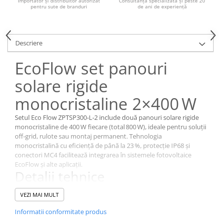
Importator și distribuitor autorizat
Consultanță specializată și peste 20
pentru sute de branduri
de ani de experiență
Descriere
EcoFlow set panouri
solare rigide
monocristaline 2×400 W
Setul Eco Flow ZPTSP300‑L‑2 include două panouri solare rigide
monocristaline de 400 W fiecare (total 800 W), ideale pentru soluții
off‑grid, rulote sau montaj permanent. Tehnologia
monocristalină cu eficiență de până la 23 %, protecţie IP68 și
conectori MC4 facilitează integrarea în sistemele fotovoltaice
EcoFlow și alte aplicații.
Detalii tehnice
Putere nominală:
400 W per panou (total 800 W)
VEZI MAI MULT
Celule:
monocristaline, eficiență de până la 23 %
Conectori:
MC4, cablu de 1,1 m integrat
Informatii conformitate produs
Rezistență la intemperii:
IP68, cadru de aluminiu robust