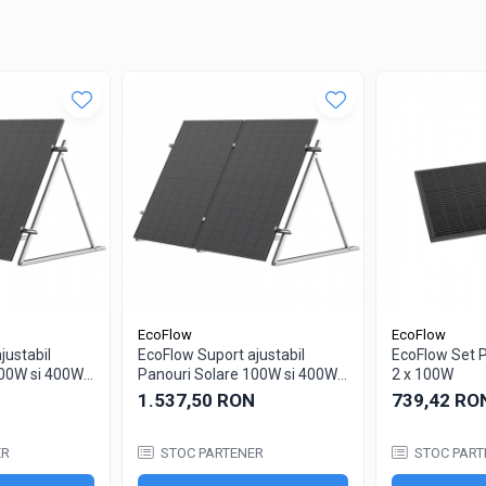
EcoFlow
EcoFlow
justabil
EcoFlow Suport ajustabil
EcoFlow Set P
00W si 400W -
Panouri Solare 100W si 400W -
2 x 100W
400W
1.537,50 RON
739,42 RO
ER
STOC PARTENER
STOC PART