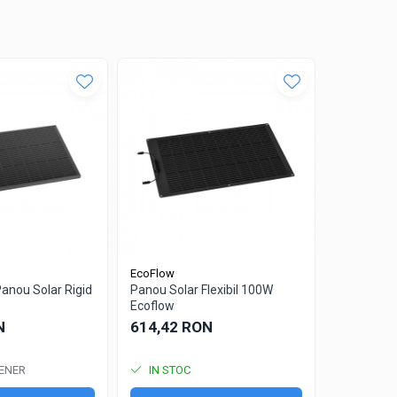
EcoFlow
EcoFlow
anou Solar Rigid
Panou Solar Flexibil 100W
EcoFlow P
Ecoflow
864,42 
N
614,42 RON
ENER
IN STOC
STOC P