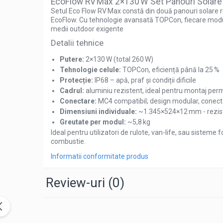
EcoFlow RV Max 2×130 W Set Panouri Solare R
Pachete complete stocare energie
Setul Eco Flow RV Max constă din două panouri solare rig
EcoFlow. Cu tehnologie avansată TOPCon, fiecare modul of
Sisteme de Stocare Comerciale
medii outdoor exigente
Sisteme fotovoltaice complete
Detalii tehnice
Sisteme fotovoltaice de putere
Putere:
2×130 W (total 260 W)
mica (rulota/caravan/case de
Tehnologie celule:
TOPCon, eficiență până la 25 %
vacanta)
Sisteme fotovoltaice profesionale
Protecție:
IP68 – apă, praf și condiții dificile
Cadrul:
aluminiu rezistent, ideal pentru montaj perma
Pachete sisteme fotovoltaice
Conectare:
MC4 compatibil; design modular, conecta
Statii de incarcare vehicule electrice
Dimensiuni individuale:
~1.345×524×12 mm - reziste
Greutate per modul:
~5,8 kg
Statii de incarcare
Ideal pentru utilizatori de rulote, van-life, sau sisteme
Cabluri de incarcare vehicule
combustie.
electrice
Informatii conformitate produs
Prize de incarcare vehicule
electrice
Review-uri
(0)
Accesorii
Turbine eoliene pentru casă
Acumulatori VRLA AGM/GEL /