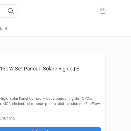
tact
30 W Set Panouri Solare Rigide | E-
igid Solar Panel Combo – două panouri rigide TOPCon
u, MC4, eficiente și robuste pentru rulote și sisteme EcoFlow.
8.08.2026