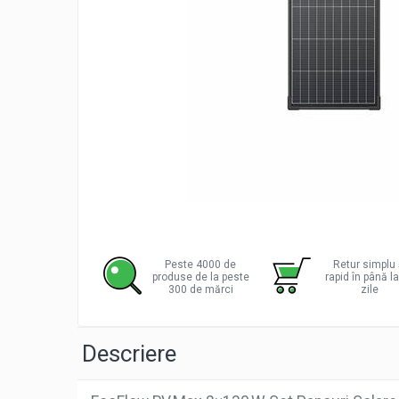
Incarcatoare acumulatori
Panouri fotovoltaice si accesorii
Panouri fotovoltaice
Sisteme prindere panouri
fotovoltaice
Accesorii
Invertoare
Invertoare Hibrid
Invertoare On-grid
Distribu
Invertoare Off-grid
pe
Facebo
Controlere solare
Peste 4000 de
Retur simplu 
produse de la peste
rapid în până l
MPPT
300 de mărci
zile
PWM
Convertoare de tensiune
Descriere
Sisteme de stocare energie
LiFePO4