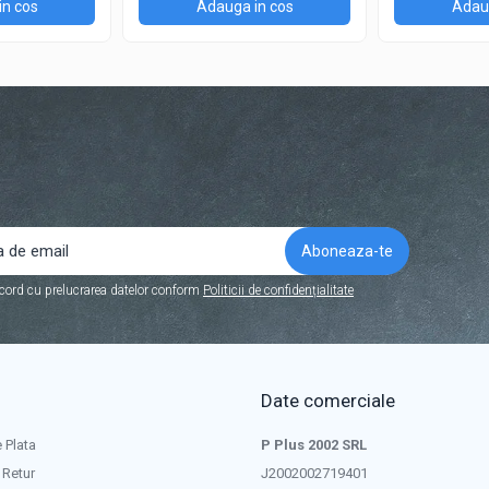
in cos
Adauga in cos
Adaug
cord cu prelucrarea datelor conform
Politicii de confidențialitate
Date comerciale
 Plata
P Plus 2002 SRL
 Retur
J2002002719401