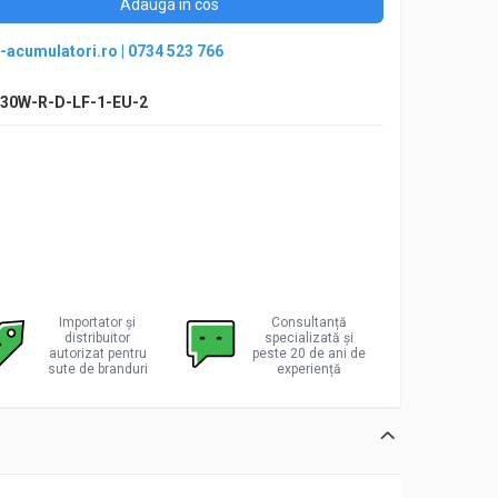
Adauga in cos
-acumulatori.ro
|
0734 523 766
30W-R-D-LF-1-EU-2
Importator și
Consultanță
distribuitor
specializată și
autorizat pentru
peste 20 de ani de
sute de branduri
experiență