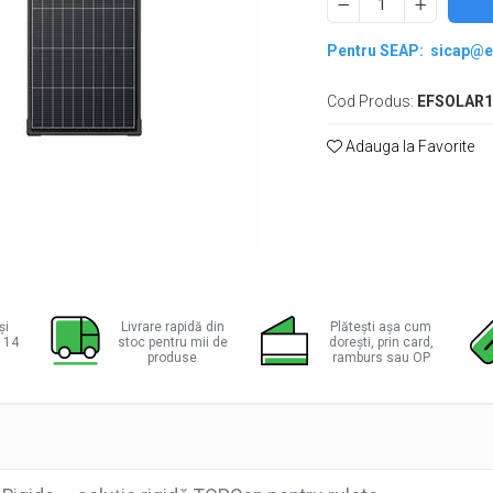
Pentru SEAP:
sicap@e
Cod Produs:
EFSOLAR1
Adauga la Favorite
ie
ok
și
Livrare rapidă din
Plătești așa cum
a 14
stoc pentru mii de
dorești, prin card,
produse
ramburs sau OP