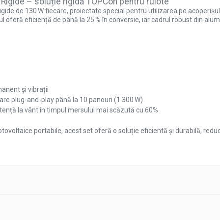
igide – soluție rigidă TOPCon pentru rulote
ide de 130 W fiecare, proiectate special pentru utilizarea pe acoperișul 
eră eficiență de până la 25 % în conversie, iar cadrul robust din alumin
nent și vibrații
re plug-and-play până la 10 panouri (1.300 W)
nță la vânt în timpul mersului mai scăzută cu 60%
 fotovoltaice portabile, acest set oferă o soluție eficientă și durabilă, 