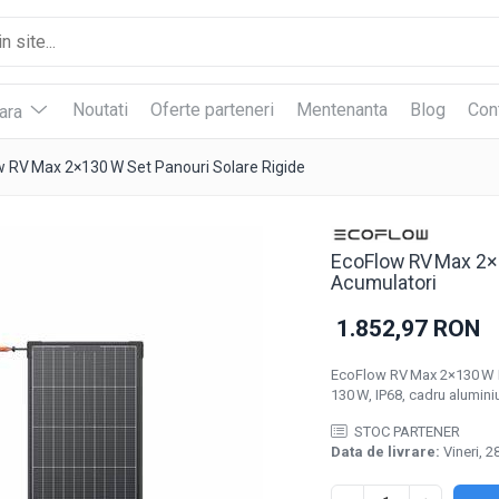
Noutati
Oferte parteneri
Mentenanta
Blog
Con
vara
 RV Max 2×130 W Set Panouri Solare Rigide
EcoFlow RV Max 2×1
Acumulatori
1.852,97 RON
EcoFlow RV Max 2×130 W R
130 W, IP68, cadru alumini
STOC PARTENER
Data de livrare:
Vineri, 2