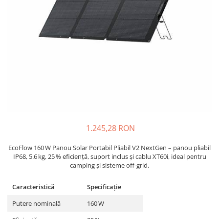
Incarcatoare acumulatori
Panouri fotovoltaice si accesorii
Panouri fotovoltaice
Sisteme prindere panouri
fotovoltaice
Accesorii
Invertoare
Invertoare Hibrid
Invertoare On-grid
1.245,28 RON
Invertoare Off-grid
Controlere solare
EcoFlow 160 W Panou Solar Portabil Pliabil V2 NextGen – panou pliabil
IP68, 5.6 kg, 25 % eficiență, suport inclus și cablu XT60i, ideal pentru
MPPT
camping și sisteme off-grid.
PWM
Caracteristică
Specificație
Convertoare de tensiune
Sisteme de stocare energie
Putere nominală
160 W
LiFePO4