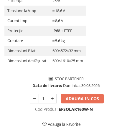
Eficiență
25 %
Pachete complete stocare energie
Tensiune la Vmp
≈ 18,6 V
Sisteme de Stocare Comerciale
Curent Imp
≈ 8,6 A
Sisteme fotovoltaice complete
Protecție
IP68 + ETFE
Sisteme fotovoltaice de putere
mica (rulota/caravan/case de
Greutate
≈ 5.6 kg
vacanta)
Sisteme fotovoltaice profesionale
Dimensiuni Pliat
600×572×32 mm
Pachete sisteme fotovoltaice
Dimensiuni desfășurat
600×1610×25 mm
Statii de incarcare vehicule
electrice
Statii de incarcare
STOC PARTENER
Data de livrare:
Duminica, 30.08.2026
Cabluri de incarcare vehicule
electrice
ADAUGA IN COS
Prize de incarcare vehicule
electrice
Cod Produs:
EFSOLAR160W-N
Accesorii
Adauga la Favorite
Turbine eoliene pentru casă