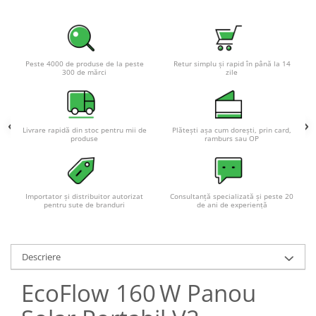
Acumulatori VRLA AGM/GEL /
Tractiune / LiFePo4
Baterii si acumulatori gel si VRLA
6-12 V
Peste 4000 de produse de la peste
Retur simplu și rapid în până la 14
300 de mărci
zile
Baterii si acumulatori AGM VRLA
de 6-12 V
Acumulatori Moto, ATV
Livrare rapidă din stoc pentru mii de
Plătești așa cum dorești, prin card,
GEL
produse
ramburs sau OP
AGM
Li-Ion
SLA AGM (Sealed Lead Acid)
Importator și distribuitor autorizat
Consultanță specializată și peste 20
Deep Cycle - Tractiune/Semi-
pentru sute de branduri
de ani de experiență
Tractiune
Marine & Caravan
Descriere
APC
EcoFlow 160 W Panou
Pachete acumulatori VRLA
Sisteme de management (BMS)