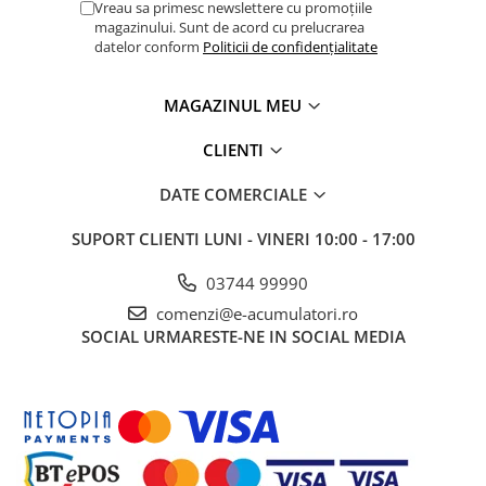
Vreau sa primesc newslettere cu promoțiile
UPS
magazinului. Sunt de acord cu prelucrarea
datelor conform
Politicii de confidențialitate
Comparație: EcoFlow
Acumulatori
EFSOLAR160W-N vs EFSOLAR160W
Diverse
MAGAZINUL MEU
Caracteristică
EFSOLAR160W-N
EFSOLAR160W
Invertoare
(NextGen)
(Standard)
CLIENTI
Sisteme de prindere
Putere
160W
160W
Statii de incarcare EV
DATE COMERCIALE
nominală
OUTLET
Tehnologie
Monocristaline de înaltă
Monocristaline, P
SUPORT CLIENTI
LUNI - VINERI 10:00 - 17:00
Pompe de caldura
celule
eficiență, N Type
Type PERC
TOPCon
03744 99990
Eficiență
Până la
25%
23%
comenzi@e-acumulatori.ro
SOCIAL
URMARESTE-NE IN SOCIAL MEDIA
Design
Mai compact și mai ușor
Ușor, dar mai
voluminos
Dimensiuni
Mai mic (design
Mai mare
pliat
îmbunătățit)
Stand
Da
,
Husa cu suport