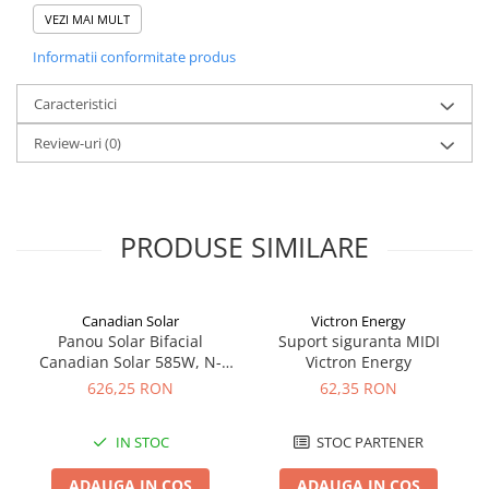
VEZI MAI MULT
Informatii conformitate produs
Caracteristici
Review-uri
(0)
PRODUSE SIMILARE
Canadian Solar
Victron Energy
Panou Solar Bifacial
Suport siguranta MIDI
Canadian Solar 585W, N-
Victron Energy
Type TOPCon, CS6W-TB-SF-
626,25 RON
62,35 RON
BIF
IN STOC
STOC PARTENER
ADAUGA IN COS
ADAUGA IN COS