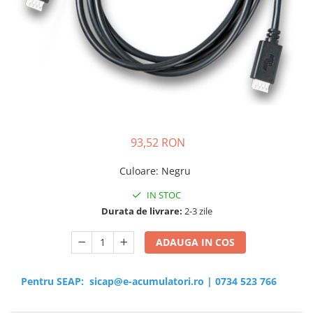
Sisteme de management (BMS)
Redresoare, incarcatoare si testere
Redresoare auto, moto, barci si
stationare
93,52 RON
Culoare
:
Negru
IN STOC
Durata de livrare:
2-3 zile
ADAUGA IN COS
Pentru SEAP:
sicap@e-acumulatori.ro
|
0734 523 766