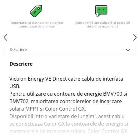
Importator și distribuitor autorizat
Consultanță specializată și peste 20
pentru sute de branduri
de ani de experiență
Descriere
Descriere
Victron Energy VE Direct catre cablu de interfata
USB.
Pentru utilizare cu contoare de energie BMV700 si
BMV702, majoritatea controlerelor de incarcare
solara MPPT si Color Control GX.
Disponibil intr-o varietate de lungimi, acest cablu
se conecteaza Color GX la contoarele de energie si
controlerele de incarcare solara. Color Control GX
are doua porturi care iau acest cablu.