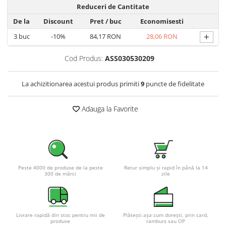
Reduceri de Cantitate
De la
Discount
Pret
/ buc
Economisesti
+
3
buc
-10%
84,17 RON
28,06 RON
Cod Produs:
ASS030530209
La achizitionarea acestui produs primiti
9
puncte de fidelitate
Adauga la Favorite
Peste 4000 de produse de la peste
Retur simplu și rapid în până la 14
300 de mărci
zile
Livrare rapidă din stoc pentru mii de
Plătești așa cum dorești, prin card,
produse
ramburs sau OP