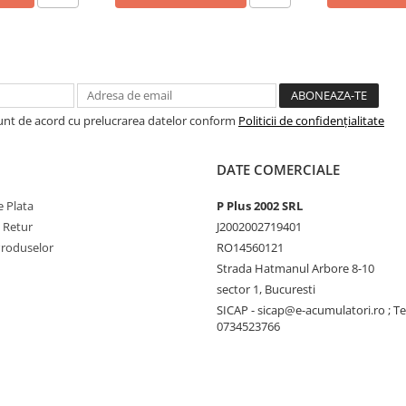
l (sau similar)
perișuri, structuri)
Sunt de acord cu prelucrarea datelor conform
Politicii de confidențialitate
rturi, șuruburi, piulițe etc.),
DATE COMERCIALE
 Plata
P Plus 2002 SRL
e Retur
J2002002719401
lor pe acoperișurile caselor,
Produselor
RO14560121
ntă.
Strada Hatmanul Arbore 8-10
ourilor pe acoperișul vehiculului,
sector 1, Bucuresti
SICAP - sicap@e-acumulatori.ro ; Te
a panourile solare în sisteme
0734523766
torilor să ajusteze unghiul
ducția de energie.