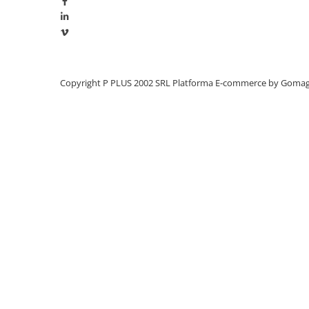
Panouri portabile
Racire/Incalzire
Statii energie portabile
Diverse
Copyright P PLUS 2002 SRL
Platforma E-commerce by Goma
Electrice
Intrerupatoare si prize
Dulapuri pentru cablare
structurata
Sigurante
Tablouri electrice
Lumina (Becuri si Lanterne)
Laptop & PC accesorii, baterii,
cabluri USB, prelungitoare USB
Cablu de date si Adaptoare
Solutii solare portabile
Lichidare de stoc