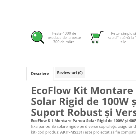
Pachete complete stocare energie
Sisteme de Stocare Comerciale
Sisteme fotovoltaice complete
Sisteme fotovoltaice de putere
Peste 4000 de
Retur simplu și
produse de la peste
rapid în până la 
mica (rulota/caravan/case de
300 de mărci
zile
vacanta)
Sisteme fotovoltaice profesionale
Pachete sisteme fotovoltaice
Statii de incarcare vehicule
electrice
Review-uri
(0)
Descriere
Statii de incarcare
EcoFlow Kit Montare
Cabluri de incarcare vehicule
electrice
Solar Rigid de 100W 
Prize de incarcare vehicule
Suport Robust și Vers
electrice
EcoFlow Kit Montare Panou Solar Rigid de 100W și 40
Accesorii
fixa panourile solare rigide pe diverse suprafețe, asigurând s
Turbine eoliene pentru casă
kit (cod produs:
AKIT-MS331
) este proiectat să fie compati