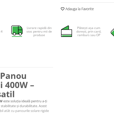
Adauga la Favorite
Livrare rapidă din
Plătești așa cum
14
stoc pentru mii de
dorești, prin card,
produse
ramburs sau OP
 Panou
și 400W –
atil
0W
este soluția ideală pentru a-ți
tabilitate și durabilitate. Acest
bil atât cu panourile solare rigide