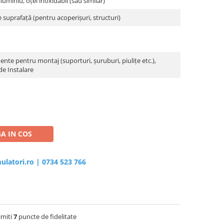
aluminiu, oțel inoxidabil (sau similar)
e suprafață (pentru acoperișuri, structuri)
te pentru montaj (suporturi, șuruburi, piulițe etc.),
e Instalare
A IN COS
ulatori.ro
|
0734 523 766
imiti
7
puncte de fidelitate