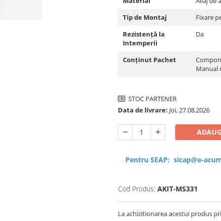
Material
Aliaj de 
Tip de Montaj
Fixare p
Rezistență la
Da
Intemperii
Conținut Pachet
Componen
Manual d
STOC PARTENER
Data de livrare:
Joi, 27.08.2026
ADAUG
Pentru SEAP:
sicap@e-acum
Cod Produs:
AKIT-MS331
La achizitionarea acestui produs pr