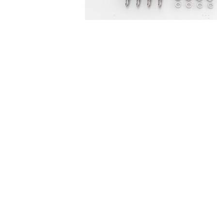
Incarcatoare acumulatori
Panouri fotovoltaice si accesorii
Panouri fotovoltaice
Sisteme prindere panouri
fotovoltaice
Accesorii
Distribuie
Invertoare
pe
Invertoare Hibrid
Facebook
Invertoare On-grid
Invertoare Off-grid
Controlere solare
MPPT
PWM
Convertoare de tensiune
Sisteme de stocare energie
LiFePO4