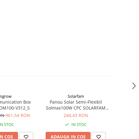
ngrow
Solarfam
Vi
-22%
unication Box
Panou Solar Semi-Flexibil
Victron 
OM100-V312_S
Solmax100W CPC SOLARFAM
20W-12
Solarfam-Flex-100
440x35
RON
961,54 RON
244,43 RON
186,23
IN STOC
IN STOC
N COS
ADAUGA IN COS
ADAUG