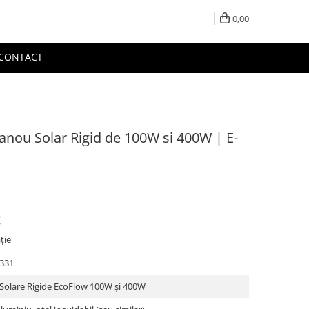
0,00
CONTACT
anou Solar Rigid de 100W si 400W | E-
:
ție
331
Solare Rigide EcoFlow 100W și 400W