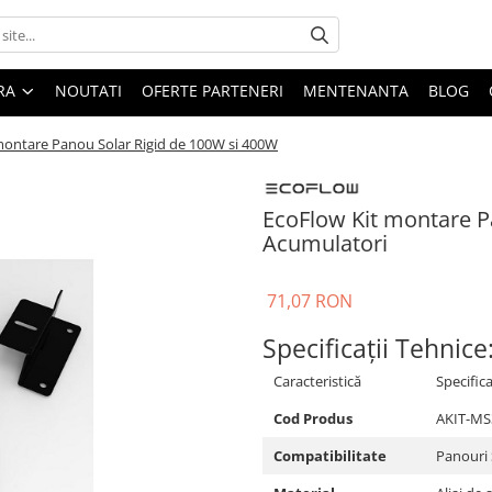
ARA
NOUTATI
OFERTE PARTENERI
MENTENANTA
BLOG
montare Panou Solar Rigid de 100W si 400W
EcoFlow Kit montare P
Acumulatori
71,07 RON
Specificații Tehnice
Caracteristică
Specifica
Cod Produs
AKIT-MS
Compatibilitate
Panouri 