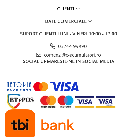
UPS
CLIENTI
Acumulatori
DATE COMERCIALE
Diverse
Invertoare
SUPORT CLIENTI
LUNI - VINERI 10:00 - 17:00
Sisteme de prindere
03744 99990
Statii de incarcare EV
comenzi@e-acumulatori.ro
OUTLET
SOCIAL
URMARESTE-NE IN SOCIAL MEDIA
Pompe de caldura