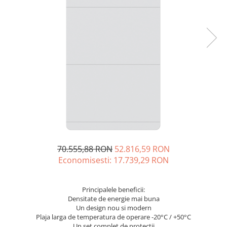
Incarcatoare acumulatori
Panouri fotovoltaice si accesorii
Panouri fotovoltaice
Sisteme prindere panouri
fotovoltaice
Accesorii
Invertoare
Invertoare Hibrid
Invertoare On-grid
Invertoare Off-grid
70.555,88 RON
52.816,59 RON
Controlere solare
Economisesti:
17.739,29
RON
MPPT
PWM
Principalele beneficii:
Convertoare de tensiune
Densitate de energie mai buna
Sisteme de stocare energie
Un design nou si modern
Plaja larga de temperatura de operare -20°C / +50°C
LiFePO4
Un set complet de protectii