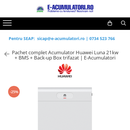
Toate Produsele
Reduceri de vara
Acumulatori, Baterii si Incarcatoare
Cabluri
Uzuale
Pentru SEAP:
sicap@e-acumulatori.ro
|
0734 523 766
Acumulatori
Baterii
Diverse
Pachet complet Acumulator Huawei Luna 21kw
Baterii alcaline
Prelungitoare
+ BMS + Back-up Box trifazat | E-Acumulatori
Baterii litiu
Panouri fotovoltaice
Zinc-Carbon
Sisteme de prindere
Baterii rotunde argint
Invertoare
Baterii auditive
Statii de incarcare EV
Accesorii baterii
UPS
-25%
Baterii Industriale
Acumulatori
Ni-MH
Li-Ion