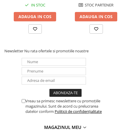
IN STOC
STOC PARTENER
Panouri portabile
Racire/Incalzire
ADAUGA IN COS
ADAUGA IN COS
Statii energie portabile
Diverse
Electrice
Intrerupatoare si prize
Newsletter
Nu rata ofertele si promotiile noastre
Dulapuri pentru cablare
structurata
Sigurante
Tablouri electrice
Lumina (Becuri si Lanterne)
Laptop & PC accesorii, baterii,
Vreau sa primesc newslettere cu promoțiile
cabluri USB, prelungitoare USB
magazinului. Sunt de acord cu prelucrarea
Cablu de date si Adaptoare
datelor conform
Politicii de confidențialitate
Solutii solare portabile
MAGAZINUL MEU
Lichidare de stoc