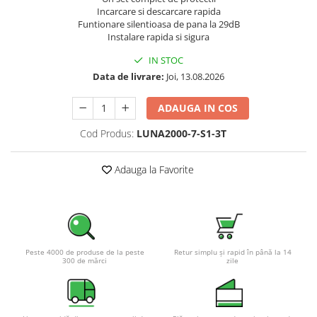
Incarcare si descarcare rapida
Pachete complete stocare energie
Funtionare silentioasa de pana la 29dB
Sisteme de Stocare Comerciale
Instalare rapida si sigura
Sisteme fotovoltaice complete
IN STOC
Sisteme fotovoltaice de putere
Data de livrare:
Joi, 13.08.2026
mica (rulota/caravan/case de
vacanta)
ADAUGA IN COS
Sisteme fotovoltaice profesionale
Pachete sisteme fotovoltaice
Cod Produs:
LUNA2000-7-S1-3T
Statii de incarcare vehicule
electrice
Adauga la Favorite
Statii de incarcare
Cabluri de incarcare vehicule
electrice
Prize de incarcare vehicule
Peste 4000 de produse de la peste
Retur simplu și rapid în până la 14
electrice
300 de mărci
zile
Accesorii
Turbine eoliene pentru casă