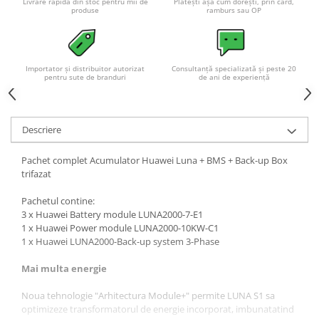
Livrare rapidă din stoc pentru mii de
Plătești așa cum dorești, prin card,
Acumulatori VRLA AGM/GEL /
produse
ramburs sau OP
Tractiune / LiFePo4
Baterii si acumulatori gel si VRLA
6-12 V
Importator și distribuitor autorizat
Consultanță specializată și peste 20
Baterii si acumulatori AGM VRLA
pentru sute de branduri
de ani de experiență
de 6-12 V
Acumulatori Moto, ATV
Descriere
GEL
AGM
Pachet complet Acumulator Huawei Luna + BMS + Back-up Box
Li-Ion
trifazat
SLA AGM (Sealed Lead Acid)
Pachetul contine:
Deep Cycle - Tractiune/Semi-
3 x Huawei Battery module LUNA2000-7-E1
Tractiune
1 x Huawei Power module LUNA2000-10KW-C1
1 x Huawei LUNA2000-Back-up system 3-Phase
Marine & Caravan
APC
Mai multa energie
Pachete acumulatori VRLA
Noua tehnologie "Arhitectura Module+" permite LUNA S1 sa
Sisteme de management (BMS)
optimizeze transformatorul de energie incorporat, imbunatatind