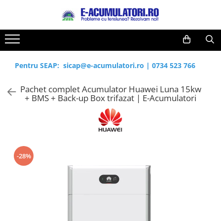
Toate Produsele
Reduceri de vara
Acumulatori, Baterii si Incarcatoare
Cabluri
Uzuale
Pentru SEAP:
sicap@e-acumulatori.ro
|
0734 523 766
Acumulatori
Baterii
Diverse
Pachet complet Acumulator Huawei Luna 15kw
Baterii alcaline
Prelungitoare
+ BMS + Back-up Box trifazat | E-Acumulatori
Baterii litiu
Panouri fotovoltaice
Zinc-Carbon
Sisteme de prindere
Baterii rotunde argint
Invertoare
Baterii auditive
Statii de incarcare EV
Accesorii baterii
UPS
-28%
Baterii Industriale
Acumulatori
Ni-MH
Li-Ion