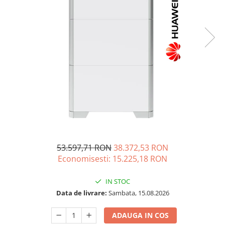
Incarcatoare acumulatori
Panouri fotovoltaice si accesorii
Panouri fotovoltaice
Sisteme prindere panouri
fotovoltaice
Accesorii
Invertoare
Invertoare Hibrid
Invertoare On-grid
Invertoare Off-grid
53.597,71 RON
38.372,53 RON
Controlere solare
Economisesti:
15.225,18
RON
MPPT
PWM
IN STOC
Convertoare de tensiune
Data de livrare:
Sambata, 15.08.2026
Sisteme de stocare energie
ADAUGA IN COS
LiFePO4