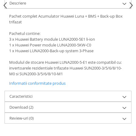
Acumulatori VRLA AGM/GEL /
Descriere
Tractiune / LiFePo4
Baterii si acumulatori gel si VRLA
Pachet complet Acumulator Huawei Luna + BMS + Back-up Box
trifazat
6-12 V
Baterii si acumulatori AGM VRLA
Pachetul contine:
de 6-12 V
3 x Huawei Battery module LUNA2000-5E1 li-ion
1 x Huawei Power module LUNA2000-5KW-C0
Acumulatori Moto, ATV
1 x Huawei LUNA2000-Back-up system 3-Phase
GEL
Modulul de stocare Huawei LUNA2000-5-E1 este compatibil cu:
AGM
invertoarele rezidentiale trifazate Huawei SUN2000-3/5/6/8/10-
Li-Ion
M0 si SUN2000-3/5/6/8/10-M1
SLA AGM (Sealed Lead Acid)
Informatii conformitate produs
Deep Cycle - Tractiune/Semi-
Tractiune
Caracteristici
Marine & Caravan
Download (2)
APC
Review-uri
(0)
Pachete acumulatori VRLA
Sisteme de management (BMS)