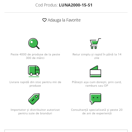
Cod Produs:
LUNA2000-15-S1
Pachete complete stocare energie
Sisteme de Stocare Comerciale
Adauga la Favorite
Sisteme fotovoltaice complete
Sisteme fotovoltaice de putere
mica (rulota/caravan/case de
vacanta)
Sisteme fotovoltaice profesionale
Peste 4000 de produse de la peste
Retur simplu și rapid în până la 14
Pachete sisteme fotovoltaice
300 de mărci
zile
Statii de incarcare vehicule
electrice
Statii de incarcare
Livrare rapidă din stoc pentru mii de
Plătești așa cum dorești, prin card,
produse
ramburs sau OP
Cabluri de incarcare vehicule
electrice
Prize de incarcare vehicule
electrice
Importator și distribuitor autorizat
Consultanță specializată și peste 20
pentru sute de branduri
de ani de experiență
Accesorii
Turbine eoliene pentru casă