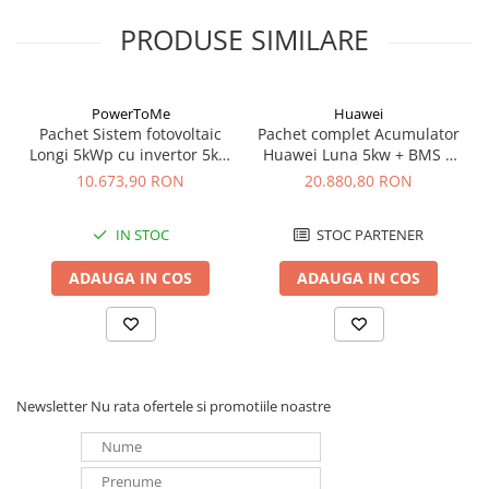
Redresoare, incarcatoare si testere
PRODUSE SIMILARE
Redresoare auto, moto, barci si
stationare
Surse UPS
PowerToMe
Huawei
Pachet Sistem fotovoltaic
Pachet complet Acumulator
UPS pentru centrale termice si
Longi 5kWp cu invertor 5kW
Huawei Luna 5kw + BMS +
sisteme de urgenta - acumulator
monofazat Huawei hibrid
Back-up Box monofazat
extern
10.673,90 RON
20.880,80 RON
UPS Calculatoare si Servere
UPS Trifazat
IN STOC
STOC PARTENER
Stabilizatoare Tensiune
ADAUGA IN COS
ADAUGA IN COS
PDUs unitati de distributie a
energiei electrice
Cabinete baterii
Acumulatori UPS
Newsletter
Nu rata ofertele si promotiile noastre
Drumetii / Camping
Accesorii
Frigidere portabile