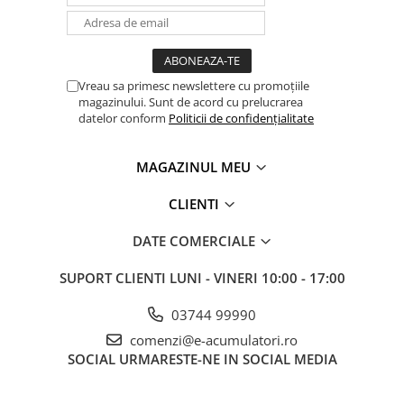
Panouri portabile
Racire/Incalzire
Statii energie portabile
Vreau sa primesc newslettere cu promoțiile
magazinului. Sunt de acord cu prelucrarea
Diverse
datelor conform
Politicii de confidențialitate
Electrice
Intrerupatoare si prize
MAGAZINUL MEU
Dulapuri pentru cablare
structurata
CLIENTI
Sigurante
DATE COMERCIALE
Tablouri electrice
Lumina (Becuri si Lanterne)
SUPORT CLIENTI
LUNI - VINERI 10:00 - 17:00
Laptop & PC accesorii, baterii,
cabluri USB, prelungitoare USB
03744 99990
comenzi@e-acumulatori.ro
Cablu de date si Adaptoare
SOCIAL
URMARESTE-NE IN SOCIAL MEDIA
Solutii solare portabile
Lichidare de stoc