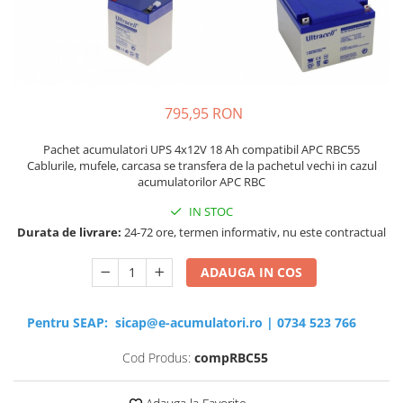
Sisteme de management (BMS)
Redresoare, incarcatoare si testere
Redresoare auto, moto, barci si
stationare
795,95 RON
Pachet acumulatori UPS 4x12V 18 Ah compatibil APC RBC55
Cablurile, mufele, carcasa se transfera de la pachetul vechi in cazul
acumulatorilor APC RBC
IN STOC
Durata de livrare:
24-72 ore, termen informativ, nu este contractual
ADAUGA IN COS
Pentru SEAP:
sicap@e-acumulatori.ro
|
0734 523 766
Cod Produs:
compRBC55