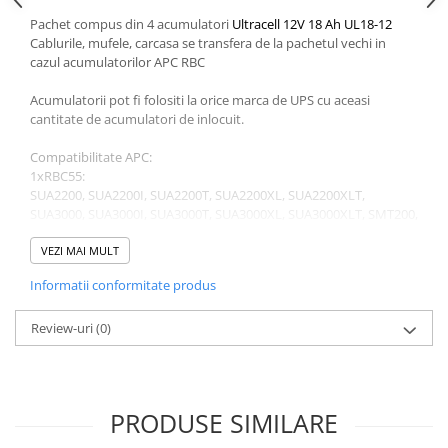
Pachet compus din 4 acumulatori
Ultracell 12V 18 Ah UL18-12
Cablurile, mufele, carcasa se transfera de la pachetul vechi in
cazul acumulatorilor APC RBC
Acumulatorii pot fi folositi la orice marca de UPS cu aceasi
cantitate de acumulatori de inlocuit.
Compatibilitate APC:
1xRBC55:
SUA2200, SUA2200I, SUA2200T, SUA2200XL, SUA2200XLT,
SUA3000, SUA3000I, SUA3000T, SUA3000XL, SUA3000XLT, SMT200,
SMT3000, SUA5000RMT5U, SUA5000R5TXFMR, SUA5000RMI5U,
SMT2200, SMT2200I, SUA3000UXI, SUA3000ICH, SUA2200X115,
VEZI MAI MULT
SUA3000UXICH, SMT3000I, SUA2200ICH, SUA2200UXI, DLA2200I,
Informatii conformitate produs
SUA3000-BR, SUA2200-BR, SUA3000XL-NETPKG, SUA2200UXICH,
SUA2200XL-NETPKG
2xRBC55:
Review-uri
(0)
SUA5000RMI5U, DLA5000RMI5U, SUA48XLBP
PRODUSE SIMILARE