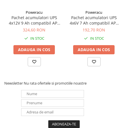
Poweracu
Poweracu
Pachet acumulatori UPS
Pachet acumulatori UPS
4x12V 9 Ah compatibil APC
4x6V 7 Ah compatibil APC
RBC133
RBC34
324,60 RON
192,70 RON
IN STOC
IN STOC
ADAUGA IN COS
ADAUGA IN COS
Newsletter
Nu rata ofertele si promotiile noastre