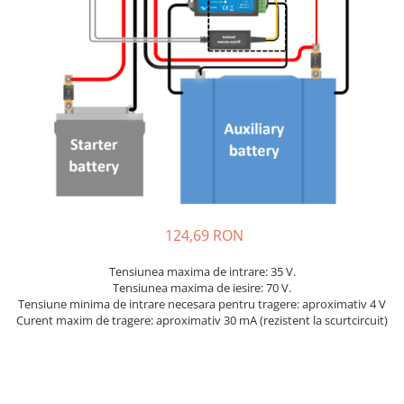
Incarcatoare acumulatori
Panouri fotovoltaice si accesorii
Panouri fotovoltaice
Sisteme prindere panouri
fotovoltaice
Accesorii
Invertoare
Invertoare Hibrid
Invertoare On-grid
124,69 RON
Invertoare Off-grid
Controlere solare
Tensiunea maxima de intrare: 35 V.
Tensiunea maxima de iesire: 70 V.
MPPT
Tensiune minima de intrare necesara pentru tragere: aproximativ 4 V
PWM
Curent maxim de tragere: aproximativ 30 mA (rezistent la scurtcircuit)
Convertoare de tensiune
Sisteme de stocare energie
LiFePO4