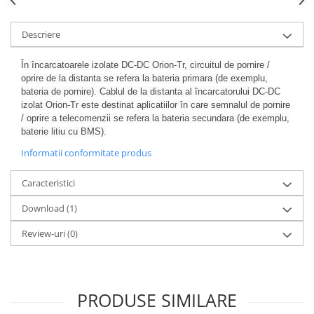
Acumulatori VRLA AGM/GEL /
Tractiune / LiFePo4
Descriere
Baterii si acumulatori gel si VRLA
6-12 V
În încarcatoarele izolate DC-DC Orion-Tr, circuitul de pornire /
Baterii si acumulatori AGM VRLA
oprire de la distanta se refera la bateria primara (de exemplu,
de 6-12 V
bateria de pornire). Cablul de la distanta al încarcatorului DC-DC
izolat Orion-Tr este destinat aplicatiilor în care semnalul de pornire
Acumulatori Moto, ATV
/ oprire a telecomenzii se refera la bateria secundara (de exemplu,
GEL
baterie litiu cu BMS).
AGM
Informatii conformitate produs
Li-Ion
Caracteristici
SLA AGM (Sealed Lead Acid)
Deep Cycle - Tractiune/Semi-
Download (1)
Tractiune
Review-uri
(0)
Marine & Caravan
APC
Pachete acumulatori VRLA
PRODUSE SIMILARE
Sisteme de management (BMS)