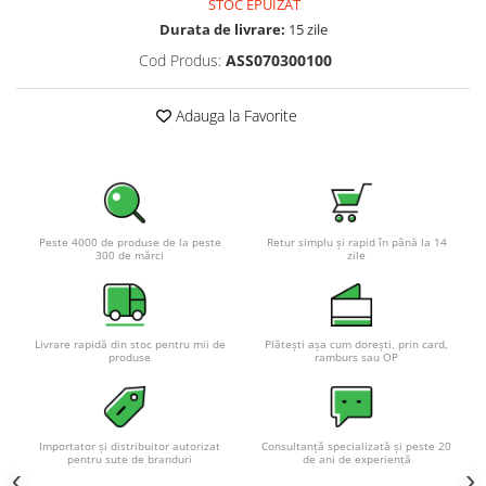
STOC EPUIZAT
Pachete complete stocare energie
Durata de livrare:
15 zile
Sisteme de Stocare Comerciale
Cod Produs:
ASS070300100
Sisteme fotovoltaice complete
Sisteme fotovoltaice de putere
Adauga la Favorite
mica (rulota/caravan/case de
vacanta)
Sisteme fotovoltaice profesionale
Pachete sisteme fotovoltaice
Statii de incarcare vehicule
Peste 4000 de produse de la peste
Retur simplu și rapid în până la 14
300 de mărci
zile
electrice
Statii de incarcare
Cabluri de incarcare vehicule
electrice
Livrare rapidă din stoc pentru mii de
Plătești așa cum dorești, prin card,
produse
ramburs sau OP
Prize de incarcare vehicule
electrice
Accesorii
Importator și distribuitor autorizat
Consultanță specializată și peste 20
pentru sute de branduri
de ani de experiență
Turbine eoliene pentru casă