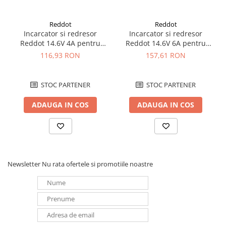
Redresoare, incarcatoare si testere
Redresoare auto, moto, barci si
Reddot
Reddot
Incarcator si redresor
Incarcator si redresor
stationare
Reddot 14.6V 4A pentru
Reddot 14.6V 6A pentru
Surse UPS
acumulatori LiFePo4
acumulatori LiFePo4
116,93 RON
157,61 RON
AQCHR14.6/4.0_LFP
AQCHR14.6/6.0_LFP
UPS pentru centrale termice si
sisteme de urgenta - acumulator
extern
STOC PARTENER
STOC PARTENER
UPS Calculatoare si Servere
UPS Trifazat
ADAUGA IN COS
ADAUGA IN COS
Stabilizatoare Tensiune
PDUs unitati de distributie a
energiei electrice
Cabinete baterii
Newsletter
Nu rata ofertele si promotiile noastre
Acumulatori UPS
Drumetii / Camping
Accesorii
Frigidere portabile