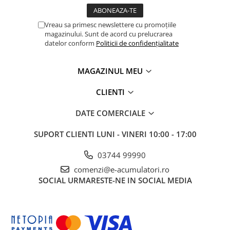
Panouri portabile
Vreau sa primesc newslettere cu promoțiile
Racire/Incalzire
magazinului. Sunt de acord cu prelucrarea
Statii energie portabile
datelor conform
Politicii de confidențialitate
Diverse
MAGAZINUL MEU
Electrice
Intrerupatoare si prize
CLIENTI
Dulapuri pentru cablare
structurata
DATE COMERCIALE
Sigurante
SUPORT CLIENTI
LUNI - VINERI 10:00 - 17:00
Tablouri electrice
Lumina (Becuri si Lanterne)
03744 99990
Laptop & PC accesorii, baterii,
comenzi@e-acumulatori.ro
cabluri USB, prelungitoare USB
SOCIAL
URMARESTE-NE IN SOCIAL MEDIA
Cablu de date si Adaptoare
Solutii solare portabile
Lichidare de stoc