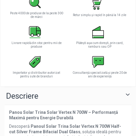
Peste 4000 de produse de la peste 300
Retur simplu și rapid în până la 14 zile
de mărci
Livrare rapidă din stoc pentru mii de
Plătești așa cum dorești, prin card,
produse
ramburs sau OP
Importator și distribuitor autorizat
Consultanță specializată și peste 20 de
pentru sute de branduri
ani de experiență
Descriere
Panou Solar Trina Solar Vertex N 700W – Performanță
Maximă pentru Energie Durabilă
Descoperă
Panoul Solar Trina Solar Vertex N 700W Half-
cut Silver Frame Bifacial Dual Glass
, soluția ideală pentru