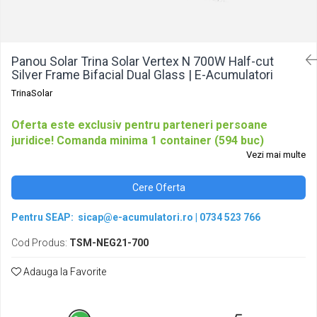
Pachete acumulatori VRLA
Sisteme de management (BMS)
Redresoare, incarcatoare si testere
Panou Solar Trina Solar Vertex N 700W Half-cut
Redresoare auto, moto, barci si
Silver Frame Bifacial Dual Glass | E-Acumulatori
stationare
TrinaSolar
Oferta este exclusiv pentru parteneri persoane
juridice! Comanda minima 1 container (594 buc)
Vezi mai multe
Cere Oferta
Pentru SEAP:
sicap@e-acumulatori.ro
|
0734 523 766
Cod Produs:
TSM-NEG21-700
Adauga la Favorite