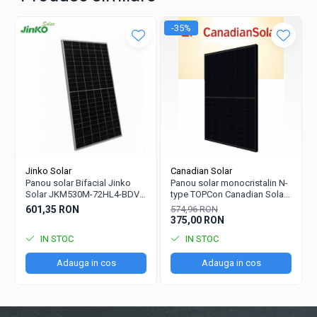
✔
Compatibilitate extinsă
– ideal pentru sisteme
rezidențiale, comerciale și industriale.
-35%
Alege
Trina Solar Vertex N 700W
pentru o energie curată și
sustenabilă!
Jinko Solar
Canadian Solar
Panou solar Bifacial Jinko
Panou solar monocristalin N-
Solar JKM530M-72HL4-BDVP
type TOPCon Canadian Solar
(BIF, DG)
CS6R-420T (BFR)
601,35 RON
574,96 RON
375,00 RON
IN STOC
IN STOC
Adauga in cos
Adauga in cos