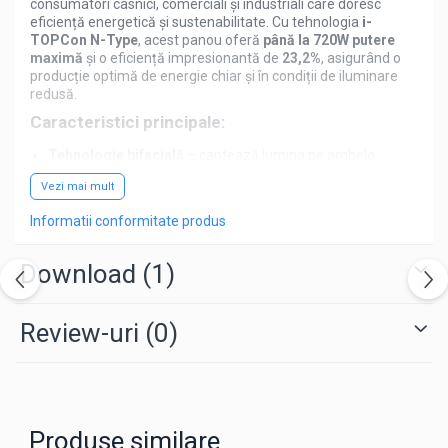
consumatori casnici, comerciali și industriali care doresc
eficiență energetică și sustenabilitate. Cu tehnologia
i-
TOPCon N-Type
, acest panou oferă
până la 720W putere
maximă
și o eficiență impresionantă de
23,2%
, asigurând o
producție optimă de energie chiar și în condiții de iluminare
redusă.
Caracteristici principale:
Tehnologie bifacială
– captează lumina pe ambele
fețe, sporind randamentul energetic cu până la
20%
.
Vezi mai mult
Design Half-cut
– reduce pierderile de energie și
îmbunătățește performanța în condiții de umbrire
Informatii conformitate produs
parțială.
Cadru din aluminiu anodizat argintiu
– durabilitate și
Download (1)
rezistență la condiții meteorologice extreme.
Sticlă dublă
– protecție sporită împotriva degradării și
o garanție extinsă de
30 de ani
.
Review-uri
(0)
Dimensiuni optimizate
– 2384 x 1303 x 33 mm,
greutate de 38,3 kg, ușor de instalat.
Avantaje pentru consumatori:
✔
Reducerea costurilor energetice
– eficiență ridicată și
durată de viață extinsă.
✔
Soluție ecologică
– emisii reduse de carbon și impact
Produse similare
minim asupra mediului.