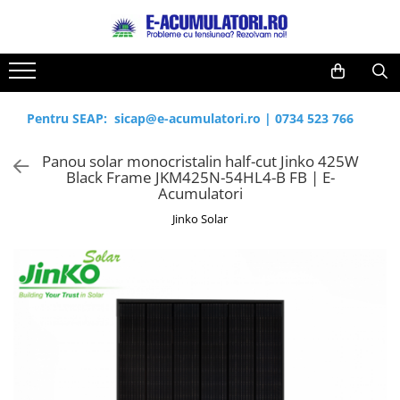
Toate Produsele
Reduceri de vara
Acumulatori, Baterii si Incarcatoare
Cabluri
Uzuale
Pentru SEAP:
sicap@e-acumulatori.ro
|
0734 523 766
Acumulatori
Baterii
Diverse
Panou solar monocristalin half-cut Jinko 425W
Baterii alcaline
Prelungitoare
Black Frame JKM425N-54HL4-B FB | E-
Baterii litiu
Panouri fotovoltaice
Acumulatori
Zinc-Carbon
Sisteme de prindere
Jinko Solar
Baterii rotunde argint
Invertoare
Baterii auditive
Statii de incarcare EV
Accesorii baterii
UPS
Baterii Industriale
Acumulatori
Ni-MH
Li-Ion