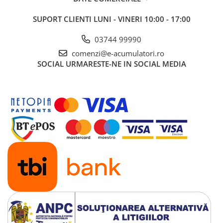
UPS
SUPORT CLIENTI
LUNI - VINERI 10:00 - 17:00
Acumulatori
Diverse
03744 99990
comenzi@e-acumulatori.ro
Invertoare
SOCIAL
URMARESTE-NE IN SOCIAL MEDIA
Sisteme de prindere
Statii de incarcare EV
OUTLET
Pompe de caldura