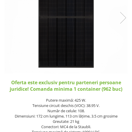
Incarcatoare acumulatori
Panouri fotovoltaice si accesorii
Panouri fotovoltaice
Sisteme prindere panouri
fotovoltaice
Accesorii
Invertoare
Invertoare Hibrid
Invertoare On-grid
Invertoare Off-grid
Oferta este exclusiv pentru parteneri persoane
Controlere solare
juridice! Comanda minima 1 container (962 buc)
MPPT
Putere maximă: 425 W.
PWM
Tensiune circuit deschis (VOC): 38.95 V.
Număr de celule: 108.
Convertoare de tensiune
Dimensiuni: 172 cm lungime, 113 cm lățime, 3.5 cm grosime
Sisteme de stocare energie
Greutate: 21 kg
Conectori: MC4 de la Staubli.
LiFePO4
Tensiune maximă de sistem: 1000 V DC.