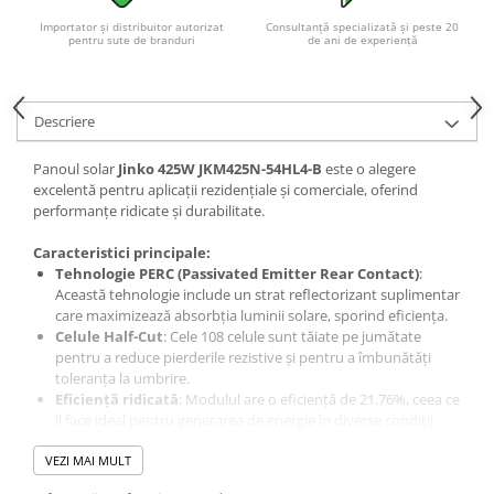
Acumulatori VRLA AGM/GEL /
Importator și distribuitor autorizat
Consultanță specializată și peste 20
Tractiune / LiFePo4
pentru sute de branduri
de ani de experiență
Baterii si acumulatori gel si VRLA
6-12 V
Baterii si acumulatori AGM VRLA
Descriere
de 6-12 V
Panoul solar
Jinko 425W JKM425N-54HL4-B
este o alegere
Acumulatori Moto, ATV
excelentă pentru aplicații rezidențiale și comerciale, oferind
GEL
performanțe ridicate și durabilitate.
AGM
Caracteristici principale:
Li-Ion
Tehnologie PERC (Passivated Emitter Rear Contact)
:
SLA AGM (Sealed Lead Acid)
Această tehnologie include un strat reflectorizant suplimentar
care maximizează absorbția luminii solare, sporind eficiența.
Deep Cycle - Tractiune/Semi-
Celule Half-Cut
: Cele 108 celule sunt tăiate pe jumătate
Tractiune
pentru a reduce pierderile rezistive și pentru a îmbunătăți
Marine & Caravan
toleranța la umbrire.
Eficiență ridicată
: Modulul are o eficiență de 21.76%, ceea ce
APC
îl face ideal pentru generarea de energie în diverse condiții.
Rezistență la temperaturi extreme:
Funcționează între
Pachete acumulatori VRLA
VEZI MAI MULT
-40°F și +185°F, cu o pierdere minimă de eficiență (-0.29%
Sisteme de management (BMS)
pentru fiecare 1.8°F peste 77°F).