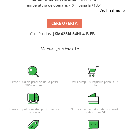
Temperatura de operare: -40°F până la +185°F.
Pachete complete stocare energie
Vezi mai multe
Sisteme de Stocare Comerciale
CERE OFERTA
Sisteme fotovoltaice complete
Sisteme fotovoltaice de putere
Cod Produs:
JKM425N-54HL4-B FB
mica (rulota/caravan/case de
vacanta)
Sisteme fotovoltaice profesionale
Adauga la Favorite
Pachete sisteme fotovoltaice
Statii de incarcare vehicule
electrice
Statii de incarcare
Peste 4000 de produse de la peste
Retur simplu și rapid în până la 14
Cabluri de incarcare vehicule
300 de mărci
zile
electrice
Prize de incarcare vehicule
electrice
Livrare rapidă din stoc pentru mii de
Plătești așa cum dorești, prin card,
produse
ramburs sau OP
Accesorii
Turbine eoliene pentru casă