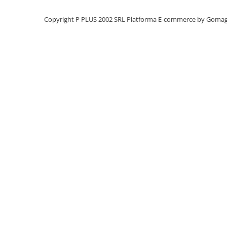
Panouri portabile
Copyright P PLUS 2002 SRL
Platforma E-commerce by Goma
Racire/Incalzire
Statii energie portabile
Diverse
Electrice
Intrerupatoare si prize
Dulapuri pentru cablare
structurata
Sigurante
Tablouri electrice
Lumina (Becuri si Lanterne)
Laptop & PC accesorii, baterii,
cabluri USB, prelungitoare USB
Cablu de date si Adaptoare
Solutii solare portabile
Lichidare de stoc