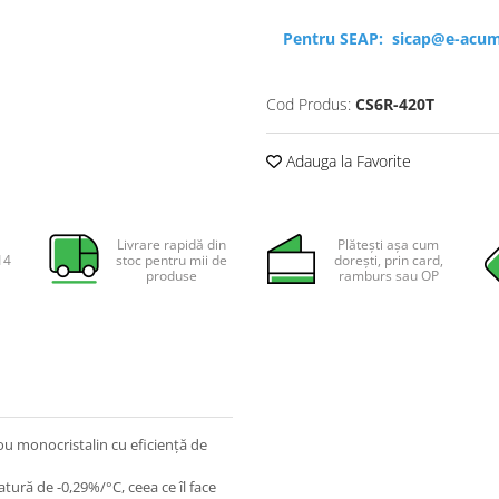
Pentru SEAP:
sicap@e-acum
Cod Produs:
CS6R-420T
Adauga la Favorite
Livrare rapidă din
Plătești așa cum
14
stoc pentru mii de
dorești, prin card,
produse
ramburs sau OP
u monocristalin cu eficiență de
ură de -0,29%/°C, ceea ce îl face