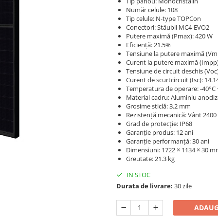
Tip panou: Monocristalin
Număr celule: 108
Tip celule: N-type TOPCon
Conectori: Stäubli MC4-EVO2
Putere maximă (Pmax): 420 W
Eficiență: 21.5%
Tensiune la putere maximă (Vmp
Curent la putere maximă (Impp)
Tensiune de circuit deschis (Voc)
Curent de scurtcircuit (Isc): 14.1
Temperatura de operare: -40°C 
Material cadru: Aluminiu anodiz
Grosime sticlă: 3.2 mm
Rezistență mecanică: Vânt 2400
Grad de protecție: IP68
Garanție produs: 12 ani
Garanție performanță: 30 ani
Dimensiuni: 1722 × 1134 × 30 
Greutate: 21.3 kg
IN STOC
Durata de livrare:
30 zile
ADAUG