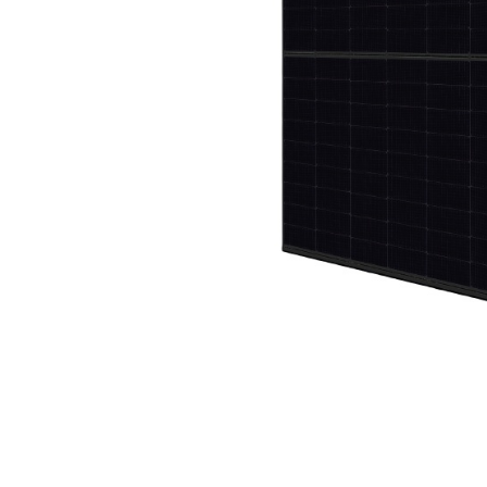
Incarcatoare acumulatori
Panouri fotovoltaice si accesorii
Panouri fotovoltaice
Sisteme prindere panouri
fotovoltaice
Accesorii
Invertoare
Invertoare Hibrid
Invertoare On-grid
Invertoare Off-grid
Controlere solare
MPPT
Distribuie
pe
PWM
Facebook
Convertoare de tensiune
Sisteme de stocare energie
LiFePO4