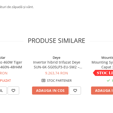
ături de zăpadă și vânt.
PRODUSE SIMILARE
olar
Deye
Mounti
ko 460W Tiger
Invertor hibrid trifazat Deye
Mounting Sy
M460N-48H4M
SUN-6K-SG05LP3-EU-SM2 –
Capat
6kW, 2 MPPT, eficiență 97.6%,
 RON
9.263,74 RON
6,
IP65
PUIZAT
STOC PARTENER
IL
ADAUGA IN COS
ADAUGA I