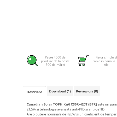
Pachete complete stocare energie
Sisteme de Stocare Comerciale
Sisteme fotovoltaice complete
Sisteme fotovoltaice de putere
mica (rulota/caravan/case de
vacanta)
Sisteme fotovoltaice profesionale
Pachete sisteme fotovoltaice
Statii de incarcare vehicule
Peste 4000 de
Retur simplu și
produse de la peste
rapid în până la 
electrice
300 de mărci
zile
Statii de incarcare
Cabluri de incarcare vehicule
electrice
Prize de incarcare vehicule
Download (1)
Review-uri
(0)
Descriere
electrice
Accesorii
Canadian Solar TOPHiKu6 CS6R-420T (BFR)
este un pano
21,5% și tehnologie avansată anti-PID și anti-LeTID.
Turbine eoliene pentru casă
Are o putere nominală de 420W și un coeficient de temperat