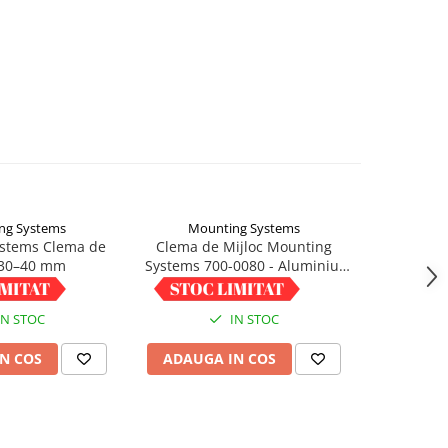
ng Systems
Mounting Systems
Mou
stems Clema de
Clema de Mijloc Mounting
Sina de
 30–40 mm
Systems 700-0080 - Aluminiu,
Systems 
Fixare Panouri Fotovoltaice
Cauciuc
01 RON
5,00 RON
1
intre 30-40 mm
IN STOC
IN STOC
N COS
ADAUGA IN COS
ADAUG