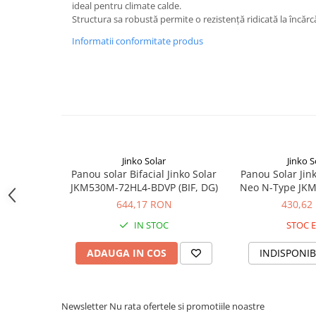
Acumulatori VRLA AGM/GEL /
ideal pentru climate calde.
Tractiune / LiFePo4
Structura sa robustă permite o rezistență ridicată la încărc
Baterii si acumulatori gel si VRLA
Informatii conformitate produs
6-12 V
Baterii si acumulatori AGM VRLA
de 6-12 V
Acumulatori Moto, ATV
GEL
AGM
Jinko Solar
Jinko S
Li-Ion
Panou solar Bifacial Jinko Solar
Panou Solar Jin
SLA AGM (Sealed Lead Acid)
JKM530M-72HL4-BDVP (BIF, DG)
Neo N-Type JK
644,17 RON
430,62
Deep Cycle - Tractiune/Semi-
Tractiune
IN STOC
STOC E
Marine & Caravan
ADAUGA IN COS
INDISPONIB
APC
Pachete acumulatori VRLA
Sisteme de management (BMS)
Newsletter
Nu rata ofertele si promotiile noastre