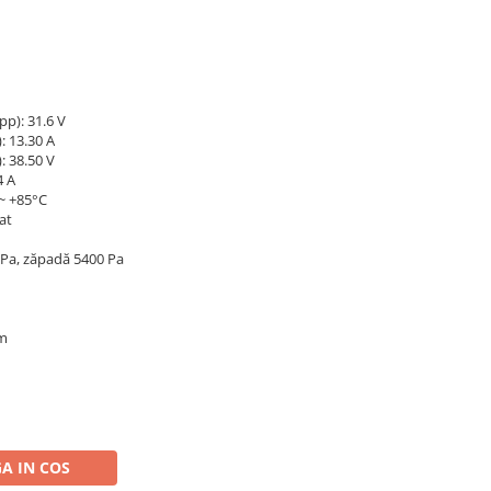
p): 31.6 V
: 13.30 A
: 38.50 V
4 A
~ +85°C
at
 Pa, zăpadă 5400 Pa
mm
A IN COS