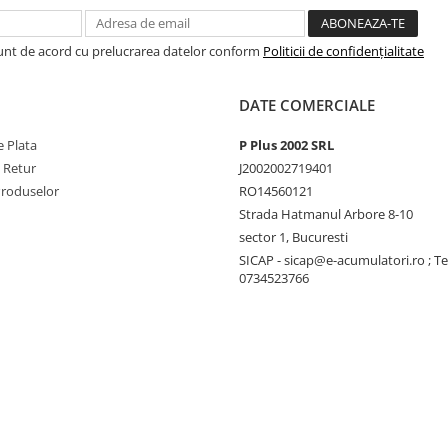
Sunt de acord cu prelucrarea datelor conform
Politicii de confidențialitate
DATE COMERCIALE
 Plata
P Plus 2002 SRL
e Retur
J2002002719401
Produselor
RO14560121
Strada Hatmanul Arbore 8-10
sector 1, Bucuresti
SICAP - sicap@e-acumulatori.ro ; Te
0734523766