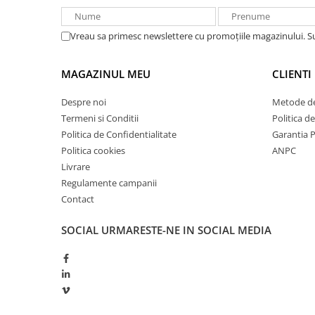
Redresoare, incarcatoare si testere
Redresoare auto, moto, barci si
Vreau sa primesc newslettere cu promoțiile magazinului. 
stationare
Surse UPS
MAGAZINUL MEU
CLIENTI
UPS pentru centrale termice si
sisteme de urgenta - acumulator
Despre noi
Metode de
extern
Termeni si Conditii
Politica d
UPS Calculatoare si Servere
Politica de Confidentialitate
Garantia 
UPS Trifazat
Politica cookies
ANPC
Livrare
Stabilizatoare Tensiune
Regulamente campanii
PDUs unitati de distributie a
Contact
energiei electrice
Cabinete baterii
SOCIAL
URMARESTE-NE IN SOCIAL MEDIA
Acumulatori UPS
Drumetii / Camping
Accesorii
Frigidere portabile