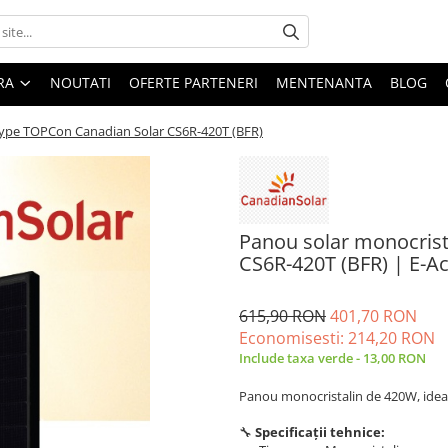
ARA
NOUTATI
OFERTE PARTENERI
MENTENANTA
BLOG
type TOPCon Canadian Solar CS6R-420T (BFR)
Panou solar monocrist
CS6R-420T (BFR) | E-A
615,90 RON
401,70 RON
Economisesti:
214,20
RON
Include taxa verde - 13,00 RON
Panou monocristalin de 420W, ideal
🔧
Specificații tehnice: