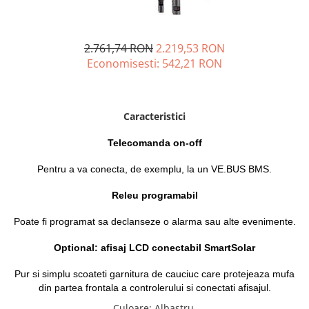
Incarcatoare acumulatori
Panouri fotovoltaice si accesorii
Panouri fotovoltaice
2.761,74 RON
2.219,53 RON
Economisesti:
542,21
RON
Sisteme prindere panouri
fotovoltaice
Accesorii
Caracteristici
Invertoare
Invertoare Hibrid
Telecomanda on-off
Invertoare On-grid
Pentru a va conecta, de exemplu, la un VE.BUS BMS.
Invertoare Off-grid
Releu programabil
Controlere solare
MPPT
Poate fi programat sa declanseze o alarma sau alte evenimente.
PWM
Optional: afisaj LCD conectabil SmartSolar
Convertoare de tensiune
Pur si simplu scoateti garnitura de cauciuc care protejeaza mufa
Sisteme de stocare energie
din partea frontala a controlerului si conectati afisajul.
LiFePO4
Culoare
:
Albastru