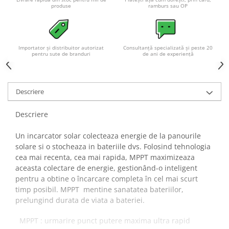
Acumulatori VRLA AGM/GEL /
produse
ramburs sau OP
Tractiune / LiFePo4
Baterii si acumulatori gel si VRLA
6-12 V
Importator și distribuitor autorizat
Consultanță specializată și peste 20
Baterii si acumulatori AGM VRLA
pentru sute de branduri
de ani de experiență
de 6-12 V
Acumulatori Moto, ATV
Descriere
GEL
AGM
Descriere
Li-Ion
SLA AGM (Sealed Lead Acid)
Un incarcator solar colecteaza energie de la panourile
solare si o stocheaza in bateriile dvs. Folosind tehnologia
Deep Cycle - Tractiune/Semi-
cea mai recenta, cea mai rapida, MPPT maximizeaza
Tractiune
aceasta colectare de energie, gestionând-o inteligent
Marine & Caravan
pentru a obtine o încarcare completa în cel mai scurt
timp posibil. MPPT mentine sanatatea bateriilor,
APC
prelungind durata de viata a bateriei.
Pachete acumulatori VRLA
MPPT : urmarire punct putere maxima ultra rapid
Sisteme de management (BMS)