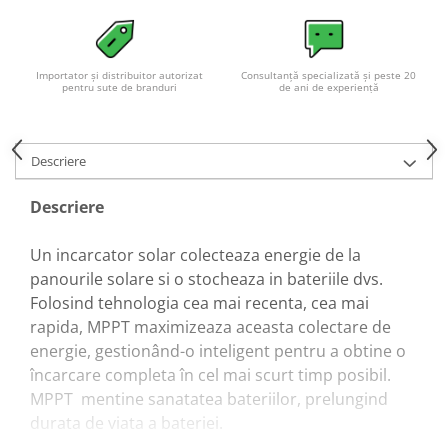
Importator și distribuitor autorizat
Consultanță specializată și peste 20
pentru sute de branduri
de ani de experiență
Descriere
Descriere
Un incarcator solar colecteaza energie de la
panourile solare si o stocheaza in bateriile dvs.
Folosind tehnologia cea mai recenta, cea mai
rapida, MPPT maximizeaza aceasta colectare de
energie, gestionând-o inteligent pentru a obtine o
încarcare completa în cel mai scurt timp posibil.
MPPT mentine sanatatea bateriilor, prelungind
durata de viata a bateriei.