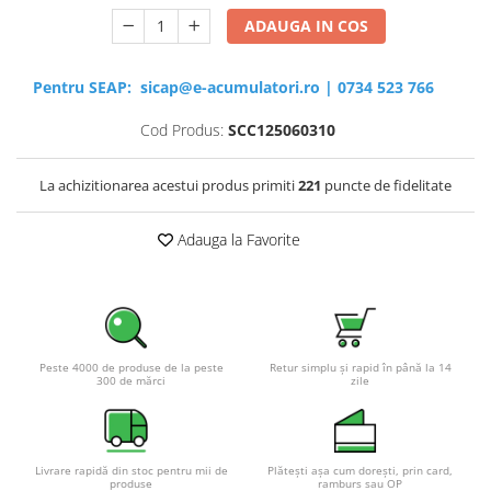
ADAUGA IN COS
Pentru SEAP:
sicap@e-acumulatori.ro
|
0734 523 766
Cod Produs:
SCC125060310
La achizitionarea acestui produs primiti
221
puncte de fidelitate
Adauga la Favorite
Peste 4000 de produse de la peste
Retur simplu și rapid în până la 14
300 de mărci
zile
Livrare rapidă din stoc pentru mii de
Plătești așa cum dorești, prin card,
produse
ramburs sau OP