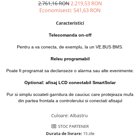
2.761,16 RON
2.219,53 RON
Sisteme de management (BMS)
Economisesti:
541,63
RON
Redresoare, incarcatoare si testere
Caracteristici
Redresoare auto, moto, barci si
stationare
Telecomanda on-off
Pentru a va conecta, de exemplu, la un VE.BUS BMS.
Releu programabil
Poate fi programat sa declanseze o alarma sau alte evenimente.
Optional: afisaj LCD conectabil SmartSolar
Pur si simplu scoateti garnitura de cauciuc care protejeaza mufa
din partea frontala a controlerului si conectati afisajul
Culoare
:
Albastru
STOC PARTENER
Durata de livrare:
15 zile