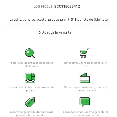
Pachete complete stocare energie
Cod Produs:
SCC115085412
Sisteme de Stocare Comerciale
La achizitionarea acestui produs primiti
313
puncte de fidelitate
Sisteme fotovoltaice complete
Sisteme fotovoltaice de putere
Adauga la Favorite
mica (rulota/caravan/case de
vacanta)
Sisteme fotovoltaice profesionale
Pachete sisteme fotovoltaice
Statii de incarcare vehicule
electrice
Peste 4000 de produse de la peste
Retur simplu și rapid în până la 14
300 de mărci
zile
Statii de incarcare
Cabluri de incarcare vehicule
electrice
Livrare rapidă din stoc pentru mii de
Plătești așa cum dorești, prin card,
Prize de incarcare vehicule
produse
ramburs sau OP
electrice
Accesorii
Turbine eoliene pentru casă
Importator și distribuitor autorizat
Consultanță specializată și peste 20
pentru sute de branduri
de ani de experiență