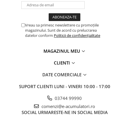
Panouri portabile
Racire/Incalzire
Statii energie portabile
Vreau sa primesc newslettere cu promoțiile
magazinului. Sunt de acord cu prelucrarea
Diverse
datelor conform
Politicii de confidențialitate
Electrice
Intrerupatoare si prize
MAGAZINUL MEU
Dulapuri pentru cablare
CLIENTI
structurata
Sigurante
DATE COMERCIALE
Tablouri electrice
Lumina (Becuri si Lanterne)
SUPORT CLIENTI
LUNI - VINERI 10:00 - 17:00
Laptop & PC accesorii, baterii,
03744 99990
cabluri USB, prelungitoare USB
comenzi@e-acumulatori.ro
Cablu de date si Adaptoare
SOCIAL
URMARESTE-NE IN SOCIAL MEDIA
Solutii solare portabile
Lichidare de stoc