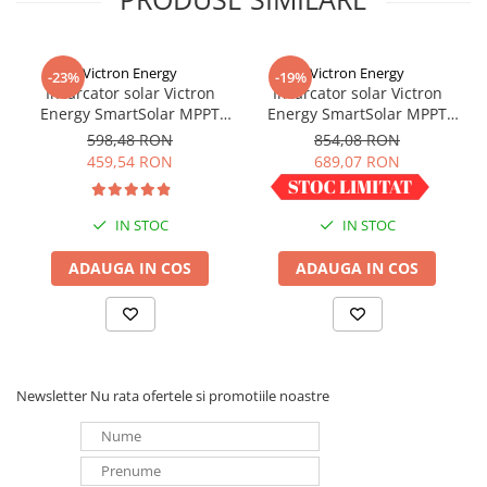
Redresoare, incarcatoare si testere
Redresoare auto, moto, barci si
Victron Energy
Victron Energy
stationare
-23%
-19%
Incarcator solar Victron
Incarcator solar Victron
Surse UPS
Energy SmartSolar MPPT
Energy SmartSolar MPPT
100/20 (pana la 48V) Retail
100/30
UPS pentru centrale termice si
598,48 RON
854,08 RON
sisteme de urgenta - acumulator
459,54 RON
689,07 RON
extern
UPS Calculatoare si Servere
UPS Trifazat
IN STOC
IN STOC
Stabilizatoare Tensiune
ADAUGA IN COS
ADAUGA IN COS
PDUs unitati de distributie a
energiei electrice
Cabinete baterii
Acumulatori UPS
Newsletter
Nu rata ofertele si promotiile noastre
Drumetii / Camping
Accesorii
Frigidere portabile