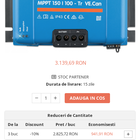
Incarcatoare acumulatori
Panouri fotovoltaice si accesorii
Panouri fotovoltaice
Sisteme prindere panouri
fotovoltaice
Accesorii
Invertoare
3.139,69 RON
Invertoare Hibrid
Invertoare On-grid
STOC PARTENER
Invertoare Off-grid
Durata de livrare:
15 zile
Controlere solare
ADAUGA IN COS
MPPT
PWM
Reduceri de Cantitate
Convertoare de tensiune
De la
Discount
Pret
/ buc
Economisesti
Sisteme de stocare energie
+
3
buc
-10%
2.825,72 RON
941,91 RON
LiFePO4