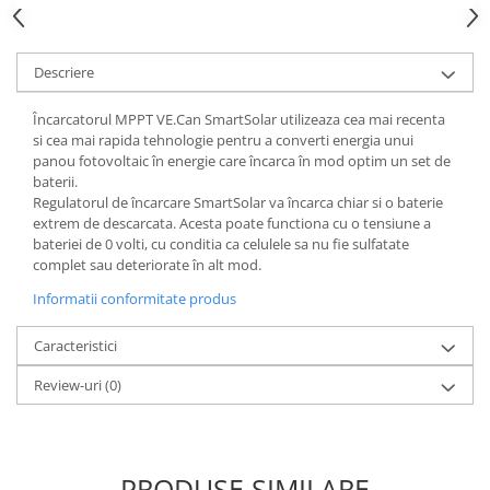
Acumulatori VRLA AGM/GEL /
Tractiune / LiFePo4
Baterii si acumulatori gel si VRLA
Descriere
6-12 V
Baterii si acumulatori AGM VRLA
Încarcatorul MPPT VE.Can SmartSolar utilizeaza cea mai recenta
de 6-12 V
si cea mai rapida tehnologie pentru a converti energia unui
panou fotovoltaic în energie care încarca în mod optim un set de
Acumulatori Moto, ATV
baterii.
Regulatorul de încarcare SmartSolar va încarca chiar si o baterie
GEL
extrem de descarcata. Acesta poate functiona cu o tensiune a
AGM
bateriei de 0 volti, cu conditia ca celulele sa nu fie sulfatate
Li-Ion
complet sau deteriorate în alt mod.
SLA AGM (Sealed Lead Acid)
Informatii conformitate produs
Deep Cycle - Tractiune/Semi-
Tractiune
Caracteristici
Marine & Caravan
Review-uri
(0)
APC
Pachete acumulatori VRLA
Sisteme de management (BMS)
PRODUSE SIMILARE