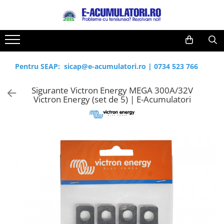
Toate Produsele
Reduceri de vara
Acumulatori, Baterii si Incarcatoare
Cabluri
Uzuale
Pentru SEAP:
sicap@e-acumulatori.ro
|
0734 523 766
Acumulatori
Baterii
Diverse
Sigurante Victron Energy MEGA 300A/32V
Baterii alcaline
Prelungitoare
Victron Energy (set de 5) | E-Acumulatori
Baterii litiu
Panouri fotovoltaice
Zinc-Carbon
Sisteme de prindere
Baterii rotunde argint
Invertoare
Baterii auditive
Statii de incarcare EV
Accesorii baterii
UPS
Baterii Industriale
Acumulatori
Ni-MH
Li-Ion