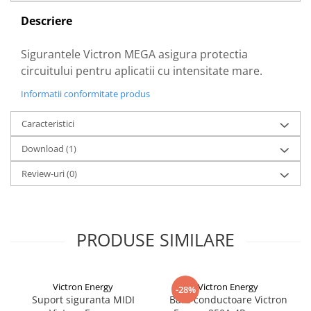
Acumulatori VRLA AGM/GEL /
Tractiune / LiFePo4
Descriere
Baterii si acumulatori gel si VRLA
6-12 V
Sigurantele Victron MEGA asigura protectia
circuitului pentru aplicatii cu intensitate mare.
Baterii si acumulatori AGM VRLA
de 6-12 V
Informatii conformitate produs
Acumulatori Moto, ATV
Caracteristici
GEL
AGM
Download (1)
Li-Ion
Review-uri
(0)
SLA AGM (Sealed Lead Acid)
Deep Cycle - Tractiune/Semi-
Tractiune
PRODUSE SIMILARE
Marine & Caravan
APC
Pachete acumulatori VRLA
Victron Energy
Victron Energy
-28%
Suport siguranta MIDI
Bara conductoare Victron
Sisteme de management (BMS)