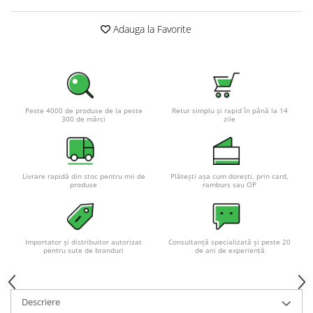
Pachete complete stocare energie
Adauga la Favorite
Sisteme de Stocare Comerciale
Sisteme fotovoltaice complete
Sisteme fotovoltaice de putere
mica (rulota/caravan/case de
vacanta)
Sisteme fotovoltaice profesionale
Peste 4000 de produse de la peste
Retur simplu și rapid în până la 14
300 de mărci
zile
Pachete sisteme fotovoltaice
Statii de incarcare vehicule
electrice
Livrare rapidă din stoc pentru mii de
Plătești așa cum dorești, prin card,
Statii de incarcare
produse
ramburs sau OP
Cabluri de incarcare vehicule
electrice
Prize de incarcare vehicule
Importator și distribuitor autorizat
Consultanță specializată și peste 20
pentru sute de branduri
de ani de experiență
electrice
Accesorii
Turbine eoliene pentru casă
Descriere