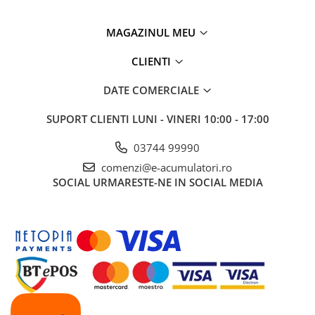
Panouri portabile
MAGAZINUL MEU
Racire/Incalzire
Statii energie portabile
CLIENTI
Diverse
DATE COMERCIALE
Electrice
SUPORT CLIENTI
LUNI - VINERI 10:00 - 17:00
Intrerupatoare si prize
Dulapuri pentru cablare
03744 99990
structurata
comenzi@e-acumulatori.ro
Sigurante
SOCIAL
URMARESTE-NE IN SOCIAL MEDIA
Tablouri electrice
Lumina (Becuri si Lanterne)
Laptop & PC accesorii, baterii,
cabluri USB, prelungitoare USB
Cablu de date si Adaptoare
Solutii solare portabile
Lichidare de stoc