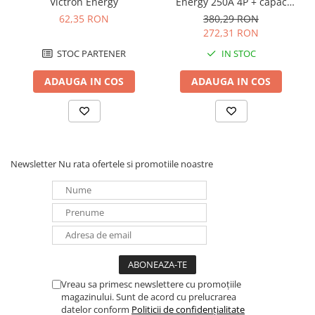
Victron Energy
Energy 250A 4P + capac
Redresoare, incarcatoare si testere
BUSBAR VBB125040010
62,35 RON
380,29 RON
272,31 RON
Redresoare auto, moto, barci si
stationare
STOC PARTENER
IN STOC
Surse UPS
ADAUGA IN COS
ADAUGA IN COS
UPS pentru centrale termice si
sisteme de urgenta - acumulator
extern
UPS Calculatoare si Servere
UPS Trifazat
Newsletter
Nu rata ofertele si promotiile noastre
Stabilizatoare Tensiune
PDUs unitati de distributie a
energiei electrice
Cabinete baterii
Acumulatori UPS
Drumetii / Camping
Vreau sa primesc newslettere cu promoțiile
Accesorii
magazinului. Sunt de acord cu prelucrarea
Frigidere portabile
datelor conform
Politicii de confidențialitate