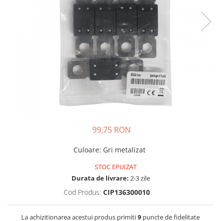
Incarcatoare acumulatori
Panouri fotovoltaice si accesorii
Panouri fotovoltaice
Sisteme prindere panouri
fotovoltaice
Accesorii
Invertoare
Invertoare Hibrid
Invertoare On-grid
99,75 RON
Invertoare Off-grid
Controlere solare
Culoare
:
Gri metalizat
MPPT
STOC EPUIZAT
PWM
Durata de livrare:
2-3 zile
Convertoare de tensiune
Cod Produs:
CIP136300010
Sisteme de stocare energie
LiFePO4
La achizitionarea acestui produs primiti
9
puncte de fidelitate