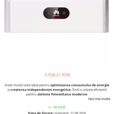
Incarcatoare acumulatori
Panouri fotovoltaice si accesorii
Panouri fotovoltaice
Sisteme prindere panouri
fotovoltaice
Accesorii
Invertoare
Invertoare Hibrid
Invertoare On-grid
Invertoare Off-grid
5.058,21 RON
Controlere solare
MPPT
Acest modul este ideal pentru
optimizarea consumului de energie
PWM
și
creșterea independenței energetice
, fiind o soluție eficientă
pentru
sisteme fotovoltaice moderne
.
Convertoare de tensiune
Vezi mai multe
Sisteme de stocare energie
IN STOC
LiFePO4
Data de livrare:
poimaine, 11.08.2026