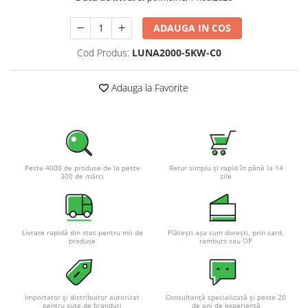
Pachete complete stocare energie
ADAUGA IN COS
Sisteme de Stocare Comerciale
Cod Produs:
LUNA2000-5KW-C0
Sisteme fotovoltaice complete
Sisteme fotovoltaice de putere
mica (rulota/caravan/case de
Adauga la Favorite
vacanta)
Sisteme fotovoltaice profesionale
Pachete sisteme fotovoltaice
Statii de incarcare vehicule
electrice
Peste 4000 de produse de la peste
Retur simplu și rapid în până la 14
300 de mărci
zile
Statii de incarcare
Cabluri de incarcare vehicule
electrice
Livrare rapidă din stoc pentru mii de
Plătești așa cum dorești, prin card,
Prize de incarcare vehicule
produse
ramburs sau OP
electrice
Accesorii
Turbine eoliene pentru casă
Importator și distribuitor autorizat
Consultanță specializată și peste 20
pentru sute de branduri
de ani de experiență