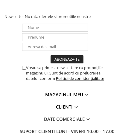
🛡️
Siguranță și eficiență
Panouri portabile
Tehnologie baterie
: Fosfat de litiu-fier (LiFePO4)
Descărcare completă (DoD)
: 100%
Racire/Incalzire
Newsletter
Nu rata ofertele si promotiile noastre
Protecție pe 5 niveluri
: celule, electric, structural, activă și de
Statii energie portabile
urgență
Garanție
: 10 ani
Diverse
Electrice
Intrerupatoare si prize
Dulapuri pentru cablare
structurata
Vreau sa primesc newslettere cu promoțiile
Sigurante
magazinului. Sunt de acord cu prelucrarea
datelor conform
Politicii de confidențialitate
Tablouri electrice
Lumina (Becuri si Lanterne)
MAGAZINUL MEU
Laptop & PC accesorii, baterii,
cabluri USB, prelungitoare USB
CLIENTI
Cablu de date si Adaptoare
DATE COMERCIALE
Solutii solare portabile
Lichidare de stoc
SUPORT CLIENTI
LUNI - VINERI 10:00 - 17:00