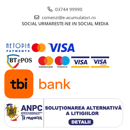
UPS
03744 99990
Acumulatori
comenzi@e-acumulatori.ro
Diverse
SOCIAL
URMARESTE-NE IN SOCIAL MEDIA
Invertoare
Sisteme de prindere
Statii de incarcare EV
OUTLET
Pompe de caldura