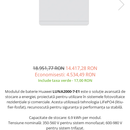
Sisteme de management (BMS)
Redresoare, incarcatoare si testere
Redresoare auto, moto, barci si
stationare
18.951,77 RON
14.417,28 RON
Economisesti:
4.534,49
RON
Include taxa verde - 17,00 RON
Modulul de baterie Huawei
LUNA2000-7-E1
este o soluție avansată de
stocare a energiei, proiectată pentru utilizare în sistemele fotovoltaice
rezidențiale și comerciale. Acesta utilizează tehnologia LiFePO4 (litiu-
fier-fosfat), recunoscută pentru siguranța și performanța sa stabilă.
Capacitate de stocare: 6.9 kWh per modul.
Tensiune nominală: 350-560 V pentru sistem monofazat; 600-980 V
pentru sistem trifazat.