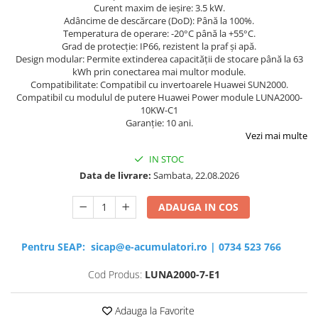
Curent maxim de ieșire: 3.5 kW.
Adâncime de descărcare (DoD): Până la 100%.
Temperatura de operare: -20°C până la +55°C.
Grad de protecție: IP66, rezistent la praf și apă.
Design modular: Permite extinderea capacității de stocare până la 63
kWh prin conectarea mai multor module.
Compatibilitate: Compatibil cu invertoarele Huawei SUN2000.
Compatibil cu modulul de putere Huawei Power module LUNA2000-
10KW-C1
Garanție: 10 ani.
Vezi mai multe
IN STOC
Data de livrare:
Sambata, 22.08.2026
ADAUGA IN COS
Pentru SEAP:
sicap@e-acumulatori.ro
|
0734 523 766
Cod Produs:
LUNA2000-7-E1
Adauga la Favorite