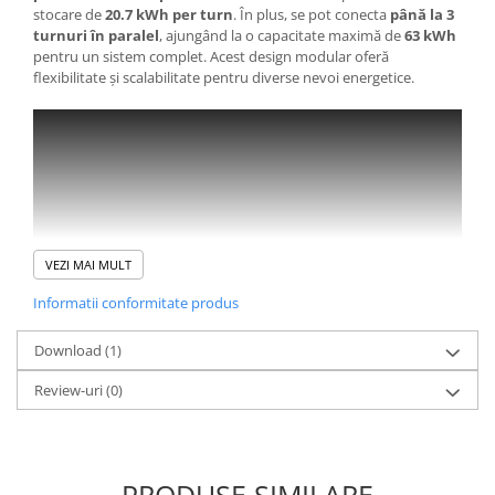
stocare de
20.7 kWh per turn
. În plus, se pot conecta
până la 3
turnuri în paralel
, ajungând la o capacitate maximă de
63 kWh
pentru un sistem complet. Acest design modular oferă
flexibilitate și scalabilitate pentru diverse nevoi energetice.
VEZI MAI MULT
Informatii conformitate produs
Download (1)
Review-uri
(0)
Caracteristici suplimentare:
Funcție de back-up:
Modulul poate funcționa în modul