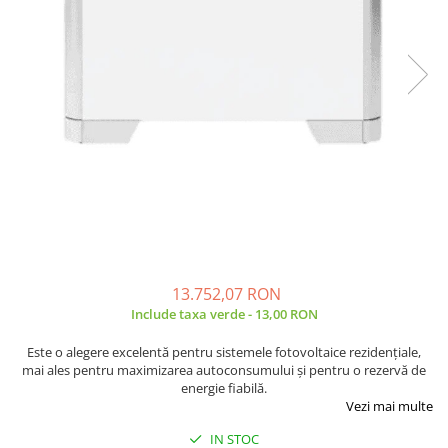
Incarcatoare acumulatori
Panouri fotovoltaice si accesorii
Panouri fotovoltaice
Sisteme prindere panouri
fotovoltaice
Accesorii
Invertoare
Invertoare Hibrid
Invertoare On-grid
Invertoare Off-grid
13.752,07 RON
Controlere solare
Include taxa verde - 13,00 RON
MPPT
PWM
Este o alegere excelentă pentru sistemele fotovoltaice rezidențiale,
mai ales pentru maximizarea autoconsumului și pentru o rezervă de
Convertoare de tensiune
energie fiabilă.
Vezi mai multe
Sisteme de stocare energie
LiFePO4
IN STOC