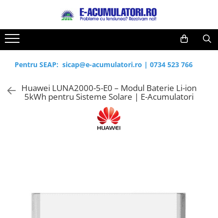
Toate Produsele
Reduceri de vara
Acumulatori, Baterii si Incarcatoare
Cabluri
Uzuale
Pentru SEAP:
sicap@e-acumulatori.ro
|
0734 523 766
Acumulatori
Baterii
Diverse
Huawei LUNA2000-5-E0 – Modul Baterie Li-ion
Baterii alcaline
Prelungitoare
5kWh pentru Sisteme Solare | E-Acumulatori
Baterii litiu
Panouri fotovoltaice
Zinc-Carbon
Sisteme de prindere
Baterii rotunde argint
Invertoare
Baterii auditive
Statii de incarcare EV
Accesorii baterii
UPS
Baterii Industriale
Acumulatori
Ni-MH
Li-Ion