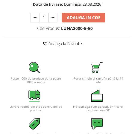
Data de livrare:
Duminica, 23.08.2026
Pachete complete stocare energie
Sisteme de Stocare Comerciale
ADAUGA IN COS
Sisteme fotovoltaice complete
Cod Produs:
LUNA2000-5-E0
Sisteme fotovoltaice de putere
mica (rulota/caravan/case de
Adauga la Favorite
vacanta)
Sisteme fotovoltaice profesionale
Pachete sisteme fotovoltaice
Statii de incarcare vehicule
electrice
Peste 4000 de produse de la peste
Retur simplu și rapid în până la 14
Statii de incarcare
300 de mărci
zile
Cabluri de incarcare vehicule
electrice
Prize de incarcare vehicule
Livrare rapidă din stoc pentru mii de
Plătești așa cum dorești, prin card,
electrice
produse
ramburs sau OP
Accesorii
Turbine eoliene pentru casă