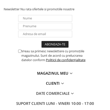
Panouri portabile
Newsletter
Nu rata ofertele si promotiile noastre
Racire/Incalzire
Statii energie portabile
Diverse
Electrice
Intrerupatoare si prize
Dulapuri pentru cablare
Vreau sa primesc newslettere cu promoțiile
structurata
magazinului. Sunt de acord cu prelucrarea
Sigurante
datelor conform
Politicii de confidențialitate
Tablouri electrice
Lumina (Becuri si Lanterne)
MAGAZINUL MEU
Laptop & PC accesorii, baterii,
CLIENTI
cabluri USB, prelungitoare USB
Cablu de date si Adaptoare
DATE COMERCIALE
Solutii solare portabile
SUPORT CLIENTI
LUNI - VINERI 10:00 - 17:00
Lichidare de stoc