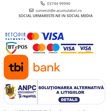
UPS
03744 99990
comenzi@e-acumulatori.ro
Acumulatori
SOCIAL
URMARESTE-NE IN SOCIAL MEDIA
Diverse
Invertoare
Sisteme de prindere
Statii de incarcare EV
OUTLET
Pompe de caldura