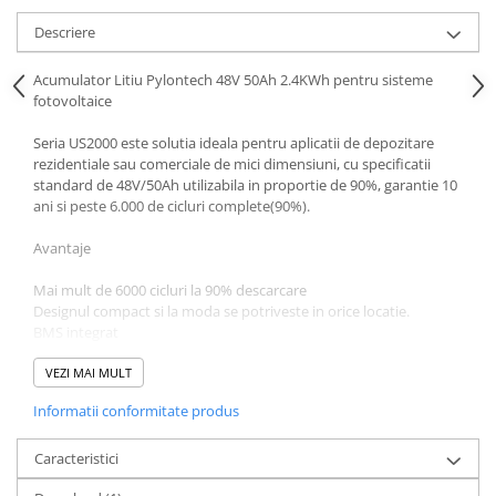
Descriere
Acumulator Litiu Pylontech 48V 50Ah 2.4KWh pentru sisteme
fotovoltaice
Seria US2000 este solutia ideala pentru aplicatii de depozitare
rezidentiale sau comerciale de mici dimensiuni, cu specificatii
standard de 48V/50Ah utilizabila in proportie de 90%, garantie 10
ani si peste 6.000 de cicluri complete(90%).
Avantaje
Mai mult de 6000 cicluri la 90% descarcare
Designul compact si la moda se potriveste in orice locatie.
BMS integrat
Designul modular va ofera posibilitatea de a alege exact
capacitate dorita
VEZI MAI MULT
Compatibil cu majoritatea invertoarelor hibride disponibile
Informatii conformitate produs
(Victron Energy, Phocos etc.)
Fixarea simpla a acumulatorului si a cablurilor minimizeaza
timpul si costurile de instalare
Caracteristici
Certificare de siguranta TüV CE UN38.3