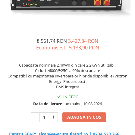
Sisteme de management (BMS)
Redresoare, incarcatoare si testere
Redresoare auto, moto, barci si
stationare
8.561,74 RON
3.427,84 RON
Economisesti:
5.133,90
RON
Capacitate nominala 2.4KWh din care 2.2KWh utilizabili
Cicluri >6000@25C la 90% descarcare
Compatibil cu majoritatea invertoarelor hibride disponibile (Victron
Energy, Phocos etc.)
BMS integrat
IN STOC
Data de livrare:
poimaine, 10.08.2026
ADAUGA IN COS
Pentru SEAP:
sicap@e-acumulatori.ro
|
0734 523 766