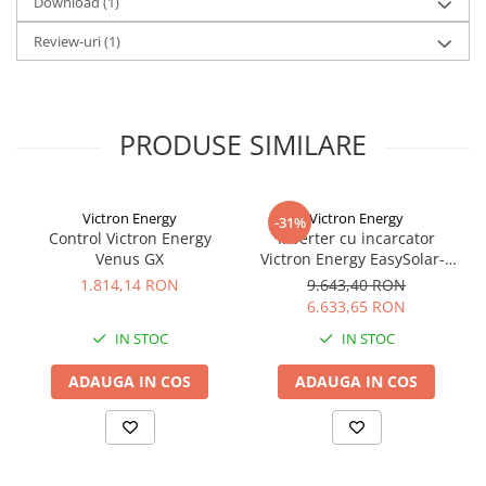
Download (1)
Specificatii
Review-uri
(1)
Tensiune nominala 48V
Capacitate nominala 2.4KWh
Capacitate utilizabila 2.2KWh
Curent de descarcare 25A(recomandabil), 50A(maxim), 100A(varf
de maxim 15s)
PRODUSE SIMILARE
Porturi de comunicatie CAN si RS485
Numar maxim de unitati 8 buc
Temperatura de operare -20/+60C
Cicluri >6000@25C
Victron Energy
Victron Energy
-31%
Dimensiuni 442*410*89 mm
Control Victron Energy
Inverter cu incarcator
Greutate 24Kg
Venus GX
Victron Energy EasySolar-II
24/3000/70-32 MPPT 250/70
1.814,14 RON
9.643,40 RON
GX
6.633,65 RON
IN STOC
IN STOC
ADAUGA IN COS
ADAUGA IN COS