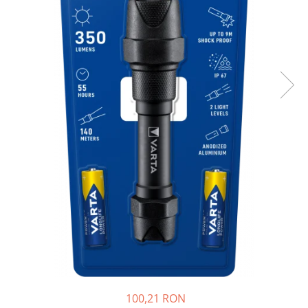
Sisteme de management (BMS)
Redresoare, incarcatoare si testere
Redresoare auto, moto, barci si
stationare
100,21 RON