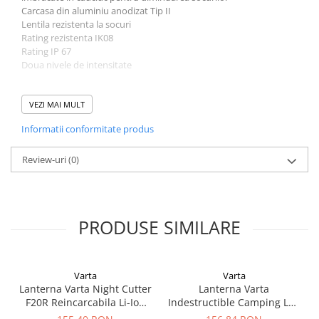
Carcasa din aluminiu anodizat Tip II
Lentila rezistenta la socuri
Rating rezistenta IK08
Rating IP 67
Doua nivele de intensitate
Detalii
Tip Varta 18711
VEZI MAI MULT
Greutate cu baterii 205 gr
Informatii conformitate produs
Lungime 167 mm
Diametrul capului 42.00 mm
Lungimea fascicolului luminos: 140m
Review-uri
(0)
Durata de functionare neintrerupta: pana la 53h
Luminozitate totala: pana la 350 lumeni
Sursa lumina: 6 Watt LED
Baterii 2xAA(R6)
PRODUSE SIMILARE
Varta
Varta
Lanterna Varta Night Cutter
Lanterna Varta
F20R Reincarcabila Li-Ion
Indestructible Camping L30
18900
PRO LED 18761