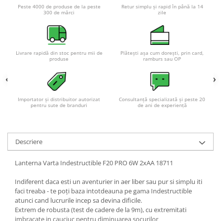
Peste 4000 de produse de la peste
Retur simplu și rapid în până la 14
300 de mărci
zile
Livrare rapidă din stoc pentru mii de
Plătești așa cum dorești, prin card,
produse
ramburs sau OP
Importator și distribuitor autorizat
Consultanță specializată și peste 20
pentru sute de branduri
de ani de experiență
Descriere
Lanterna Varta Indestructible F20 PRO 6W 2xAA 18711
Indiferent daca esti un aventurier in aer liber sau pur si simplu iti
faci treaba - te poți baza intotdeauna pe gama Indestructible
atunci cand lucrurile incep sa devina dificile.
Extrem de robusta (test de cadere de la 9m), cu extremitati
imbracate in cauciuc pentru diminuarea socurilor