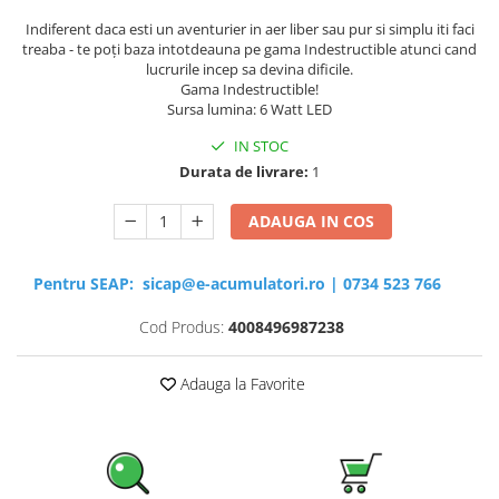
Indiferent daca esti un aventurier in aer liber sau pur si simplu iti faci
treaba - te poți baza intotdeauna pe gama Indestructible atunci cand
lucrurile incep sa devina dificile.
Gama Indestructible!
Sursa lumina: 6 Watt LED
IN STOC
Durata de livrare:
1
ADAUGA IN COS
Pentru SEAP:
sicap@e-acumulatori.ro
|
0734 523 766
Cod Produs:
4008496987238
Adauga la Favorite