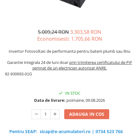
Sisteme de management (BMS)
Redresoare, incarcatoare si testere
Redresoare auto, moto, barci si
5.009,24 RON
3.303,58 RON
stationare
Economisesti:
1.705,66
RON
Invertor Fotovoltaic de performanta pentru baterii plumb sau litiu
Garantie integrala 24 de luni doar
prin trimiterea certificatului de PIF
semnat de un electrician autorizat ANRE.
92-930693-01G
IN STOC
Data de livrare:
poimaine, 09.08.2026
ADAUGA IN COS
Pentru SEAP:
sicap@e-acumulatori.ro
|
0734 523 766