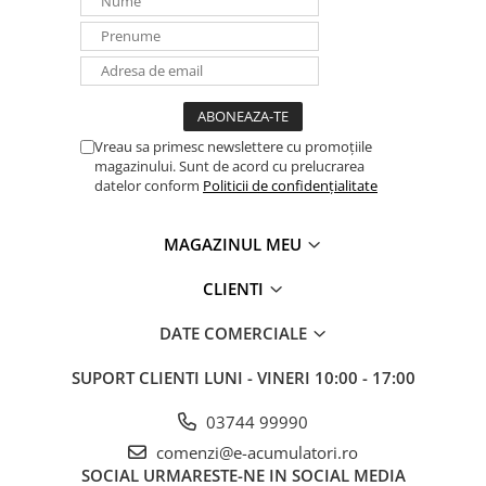
Greutate neta (kg) 11
Umiditate Umiditate relativa 5% pana la 95% (fara condensare)
Temperatura de operare de la 0-10°C la 50°C
Temperatura de depozitare -15°C pana la 60°C
Garantie 2 ani doar cu certificat de PIF,
semnat de un electrician
autorizat ANRE
!
Vreau sa primesc newslettere cu promoțiile
magazinului. Sunt de acord cu prelucrarea
datelor conform
Politicii de confidențialitate
MAGAZINUL MEU
CLIENTI
DATE COMERCIALE
SUPORT CLIENTI
LUNI - VINERI 10:00 - 17:00
03744 99990
comenzi@e-acumulatori.ro
SOCIAL
URMARESTE-NE IN SOCIAL MEDIA