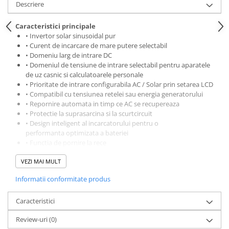
Descriere
Caracteristici principale
• Invertor solar sinusoidal pur
• Curent de incarcare de mare putere selectabil
• Domeniu larg de intrare DC
• Domeniul de tensiune de intrare selectabil pentru aparatele
de uz casnic si calculatoarele personale
• Prioritate de intrare configurabila AC / Solar prin setarea LCD
• Compatibil cu tensiunea retelei sau energia generatorului
• Repornire automata in timp ce AC se recupereaza
• Protectie la suprasarcina si la scurtcircuit
• Design inteligent al incarcatorului pentru o
performanta optimizata a bateriei
• Functia de pornire la rece
• Operare paralela cu pana la 9 unitati
VEZI MAI MULT
Capacitate: 5000VA / 5000W
Informatii conformitate produs
Intrare
Tensiune intrare 230 VAC
Domeniu selectabil de tensiune: 170-280 VAC (pentru
Caracteristici
computerele personale); 90-280 VAC (pentru aparatele
Review-uri
(0)
electrocasnice)